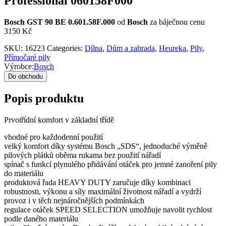
Professional 060158F000
Bosch GST 90 BE 0.601.58F.000
od
Bosch
za báječnou cenu
3150 Kč
SKU:
16223
Categories:
Dílna
,
Dům a zahrada
,
Heureka
,
Pily
,
Přímočaré pily
Výrobce:
Bosch
Do obchodu
Popis produktu
Prvotřídní komfort v základní třídě
vhodné pro každodenní použití
velký komfort díky systému Bosch „SDS“, jednoduché výměně
pilových plátků oběma rukama bez použití nářadí
spínač s funkcí plynulého přidávání otáček pro jemné zanoření pily
do materiálu
produktová řada HEAVY DUTY zaručuje díky kombinaci
robustnosti, výkonu a síly maximální životnost nářadí a vydrží
provoz i v těch nejnáročnějších podmínkách
regulace otáček SPEED SELECTION umožňuje navolit rychlost
podle daného materiálu