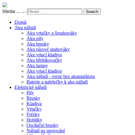
Hledat ... …
Search
Domů
Aku nářadí
Aku vrtačky a šroubováky
Aku pily
Aku brusky
Aku rázové utahováky
Aku vrtací kladiva
Aku hřebíkovačky
Aku lampy
Aku vrtací kladiva
Aku nářadí - verze bez akumulátoru
Baterie a nabíječky k aku nářadí
Elektrické nářadí
Pily
Brusky
Kladiva
Vrtačky
Frézky
Hoblíky
Oscilační brusky
Nářadí na spojování