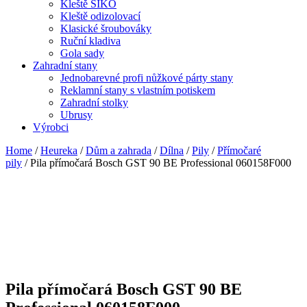
Kleště SIKO
Kleště odizolovací
Klasické šroubováky
Ruční kladiva
Gola sady
Zahradní stany
Jednobarevné profi nůžkové párty stany
Reklamní stany s vlastním potiskem
Zahradní stolky
Ubrusy
Výrobci
Home
/
Heureka
/
Dům a zahrada
/
Dílna
/
Pily
/
Přímočaré
pily
/ Pila přímočará Bosch GST 90 BE Professional 060158F000
Pila přímočará Bosch GST 90 BE