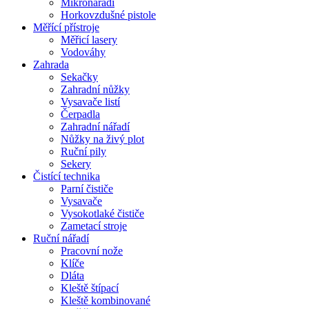
Mikronářadí
Horkovzdušné pistole
Měřící přístroje
Měřicí lasery
Vodováhy
Zahrada
Sekačky
Zahradní nůžky
Vysavače listí
Čerpadla
Zahradní nářadí
Nůžky na živý plot
Ruční pily
Sekery
Čistící technika
Parní čističe
Vysavače
Vysokotlaké čističe
Zametací stroje
Ruční nářadí
Pracovní nože
Klíče
Dláta
Kleště štípací
Kleště kombinované