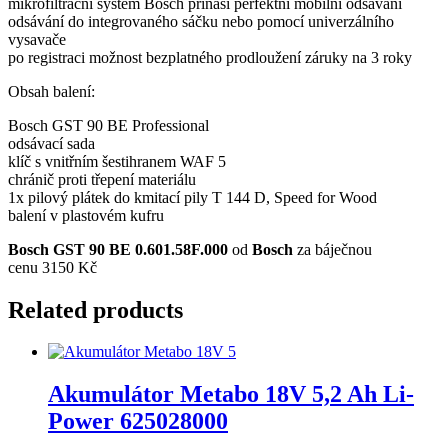
mikrofiltrační systém Bosch přináší perfektní mobilní odsávání
odsávání do integrovaného sáčku nebo pomocí univerzálního
vysavače
po registraci možnost bezplatného prodloužení záruky na 3 roky
Obsah balení:
Bosch GST 90 BE Professional
odsávací sada
klíč s vnitřním šestihranem WAF 5
chránič proti třepení materiálu
1x pilový plátek do kmitací pily T 144 D, Speed for Wood
balení v plastovém kufru
Bosch GST 90 BE 0.601.58F.000
od
Bosch
za báječnou
cenu 3150 Kč
Related products
Akumulátor Metabo 18V 5,2 Ah Li-
Power 625028000