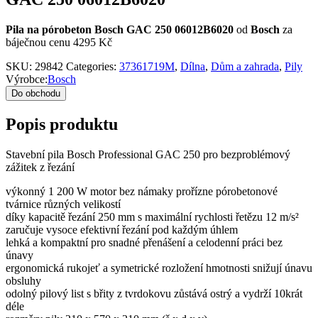
Pila na pórobeton Bosch GAC 250 06012B6020
od
Bosch
za
báječnou cenu 4295 Kč
SKU:
29842
Categories:
37361719M
,
Dílna
,
Dům a zahrada
,
Pily
Výrobce:
Bosch
Do obchodu
Popis produktu
Stavební pila Bosch Professional GAC 250 pro bezproblémový
zážitek z řezání
výkonný 1 200 W motor bez námaky prořízne pórobetonové
tvárnice různých velikostí
díky kapacitě řezání 250 mm s maximální rychlosti řetězu 12 m/s²
zaručuje vysoce efektivní řezání pod každým úhlem
lehká a kompaktní pro snadné přenášení a celodenní práci bez
únavy
ergonomická rukojeť a symetrické rozložení hmotnosti snižují únavu
obsluhy
odolný pilový list s břity z tvrdokovu zůstává ostrý a vydrží 10krát
déle