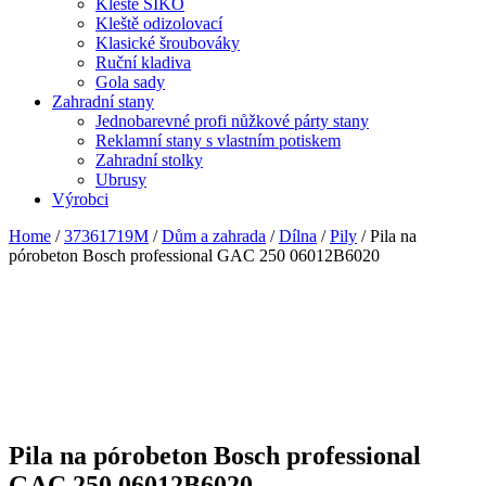
Kleště SIKO
Kleště odizolovací
Klasické šroubováky
Ruční kladiva
Gola sady
Zahradní stany
Jednobarevné profi nůžkové párty stany
Reklamní stany s vlastním potiskem
Zahradní stolky
Ubrusy
Výrobci
Home
/
37361719M
/
Dům a zahrada
/
Dílna
/
Pily
/ Pila na
pórobeton Bosch professional GAC 250 06012B6020
Pila na pórobeton Bosch professional
GAC 250 06012B6020