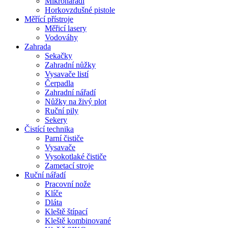
Mikronářadí
Horkovzdušné pistole
Měřící přístroje
Měřicí lasery
Vodováhy
Zahrada
Sekačky
Zahradní nůžky
Vysavače listí
Čerpadla
Zahradní nářadí
Nůžky na živý plot
Ruční pily
Sekery
Čistící technika
Parní čističe
Vysavače
Vysokotlaké čističe
Zametací stroje
Ruční nářadí
Pracovní nože
Klíče
Dláta
Kleště štípací
Kleště kombinované