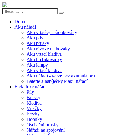
Hledat
Search
...
…
Domů
Aku nářadí
Aku vrtačky a šroubováky
Aku pily
Aku brusky
Aku rázové utahováky
Aku vrtací kladiva
Aku hřebíkovačky
Aku lampy
Aku vrtací kladiva
Aku nářadí - verze bez akumulátoru
Baterie a nabíječky k aku nářadí
Elektrické nářadí
Pily
Brusky
Kladiva
Vrtačky
Frézky
Hoblíky
Oscilační brusky
Nářadí na spojování