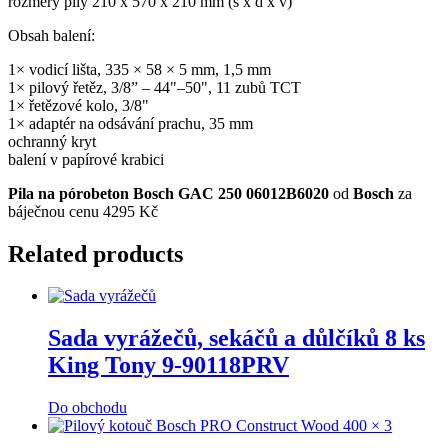
rozměry pily 210 x 570 x 210 mm (š x d x v)
Obsah balení:
1× vodicí lišta, 335 × 58 × 5 mm, 1,5 mm
1× pilový řetěz, 3/8” – 44"–50", 11 zubů TCT
1× řetězové kolo, 3/8"
1× adaptér na odsávání prachu, 35 mm
ochranný kryt
balení v papírové krabici
Pila na pórobeton Bosch GAC 250 06012B6020
od
Bosch
za
báječnou cenu 4295 Kč
Related products
Sada vyrážečů, sekáčů a důlčíků 8 ks
King Tony 9-90118PRV
Do obchodu