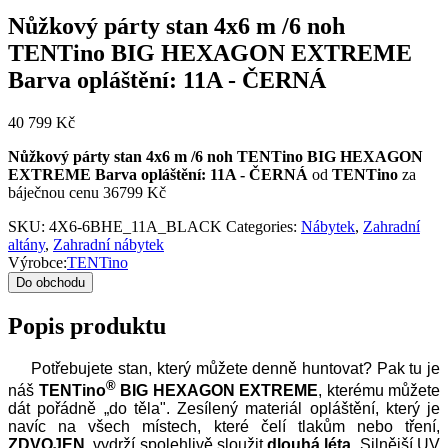
Nůžkový párty stan 4x6 m /6 noh
TENTino BIG HEXAGON EXTREME
Barva opláštění: 11A - ČERNÁ
40 799
Kč
Nůžkový párty stan 4x6 m /6 noh TENTino BIG HEXAGON
EXTREME Barva opláštění: 11A - ČERNÁ
od
TENTino
za
báječnou cenu 36799 Kč
SKU:
4X6-6BHE_11A_BLACK
Categories:
Nábytek
,
Zahradní
altány
,
Zahradní nábytek
Výrobce:
TENTino
Do obchodu
Popis produktu
Potřebujete stan, který můžete denně huntovat? Pak tu je
®
náš
TENTino
BIG HEXAGON EXTREME
, kterému můžete
dát pořádně „do těla". Zesílený materiál opláštění, který je
navíc na všech místech, které čelí tlakům nebo tření,
ZDVOJEN
, vydrží spolehlivě sloužit
dlouhá léta
. Silnější UV