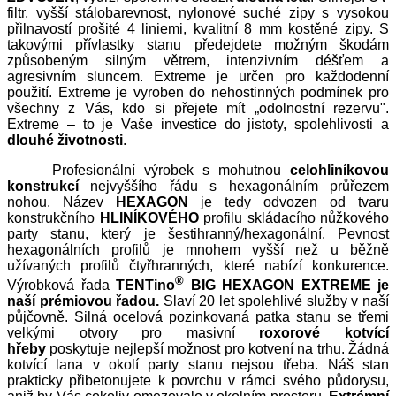
filtr, vyšší stálobarevnost, nylonové suché zipy s vysokou
přilnavostí prošité 4 liniemi, kvalitní 8 mm kostěné zipy. S
takovými přívlastky stanu předejdete možným škodám
způsobeným silným větrem, intenzivním déšťem a
agresivním sluncem. Extreme je určen pro každodenní
použití. Extreme je vyroben do nehostinných podmínek pro
všechny z Vás, kdo si přejete mít „odolnostní rezervu".
Extreme – to je Vaše investice do jistoty, spolehlivosti a
dlouhé životnosti
.
Profesionální výrobek s mohutnou
celohliníkovou
konstrukcí
nejvyššího řádu s hexagonálním průřezem
nohou. Název
HEXAGON
je tedy odvozen od tvaru
konstrukčního
HLINÍKOVÉHO
profilu skládacího nůžkového
party stanu, který je šestihranný/hexagonální. Pevnost
hexagonálních profilů je mnohem vyšší než u běžně
užívaných profilů čtyřhranných, které nabízí konkurence.
®
Výrobková řada
TENTino
BIG HEXAGON EXTREME je
naší prémiovou řadou.
Slaví 20 let spolehlivé služby v naší
půjčovně. Silná ocelová pozinkovaná patka stanu se třemi
velkými otvory pro masivní
roxorové kotvící
hřeby
poskytuje nejlepší možnost pro kotvení na trhu. Žádná
kotvící lana v okolí party stanu nejsou třeba. Náš stan
prakticky přibetonujete k povrchu v rámci svého půdorysu,