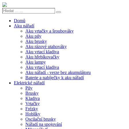
Hledat
Search
...
…
Domů
Aku nářadí
Aku vrtačky a šroubováky
Aku pily
Aku brusky
Aku rázové utahováky
Aku vrtací kladiva
Aku hřebíkovačky
Aku lampy
Aku vrtací kladiva
Aku nářadí - verze bez akumulátoru
Baterie a nabíječky k aku nářadí
Elektrické nářadí
Pily
Brusky
Kladiva
Vrtačky
Frézky
Hoblíky
Oscilační brusky
Nářadí na spojování