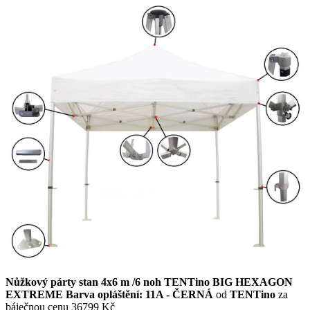
Nůžkový párty stan 4x6 m /6 noh TENTino BIG HEXAGON
EXTREME Barva opláštění: 11A - ČERNÁ
od
TENTino
za
báječnou cenu 36799 Kč