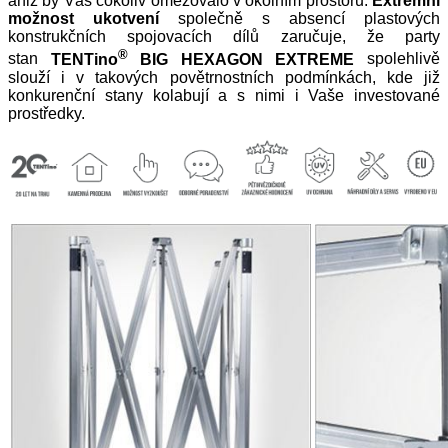
aniž by Vás cokoliv omezovalo v okolním prostoru.
Extrémní
možnost ukotvení
společně s absencí plastových
konstrukčních spojovacích dílů zaručuje, že party
®
stan
TENTino
BIG HEXAGON EXTREME
spolehlivě
slouží i v takových povětrnostních podmínkách, kde již
konkurenční stany kolabují a s nimi i Vaše investované
prostředky.