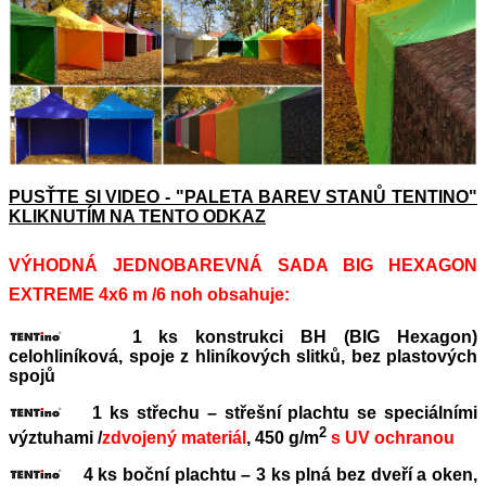
PUSŤTE SI VIDEO - "PALETA BAREV STANŮ TENTINO"
KLIKNUTÍM NA TENTO ODKAZ
VÝHODNÁ JEDNOBAREVNÁ SADA BIG HEXAGON
EXTREME 4x6 m /6 noh obsahuje:
1 ks konstrukci BH (BIG Hexagon)
celohliníková, spoje z hliníkových slitků, bez plastových
spojů
1 ks střechu – střešní plachtu se speciálními
2
výztuhami /
zdvojený materiál
, 450 g/m
s UV ochranou
4 ks boční plachtu – 3 ks plná bez dveří a oken,