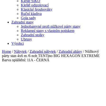
Kleště SIKO
Kleště odizolovací
Klasické šroubováky
Ruční kladiva
Gola sady
Zahradní stany
Jednobarevné profi nůžkové párty stany
Reklamní stany s vlastním potiskem
Zahradní stolky
Ubrusy
Výrobci
Home
/
Nábytek
/
Zahradní nábytek
/
Zahradní altány
/ Nůžkový
párty stan 4x6 m /6 noh TENTino BIG HEXAGON EXTREME
Barva opláštění: 11A - ČERNÁ