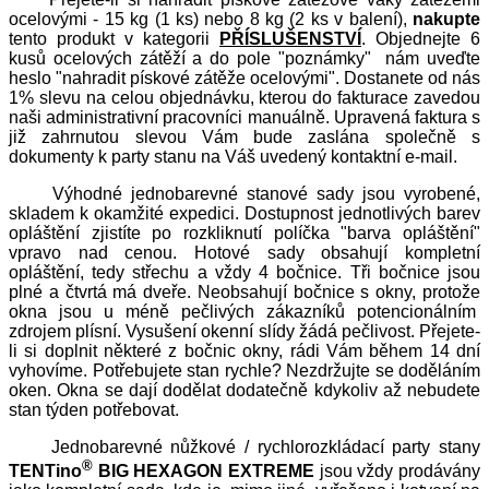
ocelovými - 15 kg (1 ks) nebo 8 kg (2 ks v balení),
nakupte
tento produkt v kategorii
PŘÍSLUŠENSTVÍ
. Objednejte 6
kusů ocelových zátěží a do pole "poznámky" nám uveďte
heslo "nahradit pískové zátěže ocelovými". Dostanete od nás
1% slevu na celou objednávku, kterou do fakturace zavedou
naši administrativní pracovníci manuálně. Upravená faktura s
již zahrnutou slevou Vám bude zaslána společně s
dokumenty k party stanu na Váš uvedený kontaktní e-mail.
Výhodné jednobarevné stanové sady jsou vyrobené,
skladem k okamžité expedici. Dostupnost jednotlivých barev
opláštění zjistíte po rozkliknutí políčka "barva opláštění"
vpravo nad cenou. Hotové sady obsahují kompletní
opláštění, tedy střechu a vždy 4 bočnice. Tři bočnice jsou
plné a čtvrtá má dveře. Neobsahují bočnice s okny, protože
okna jsou u méně pečlivých zákazníků potencionálním
zdrojem plísní. Vysušení okenní slídy žádá pečlivost. Přejete-
li si doplnit některé z bočnic okny, rádi Vám během 14 dní
vyhovíme. Potřebujete stan rychle? Nezdržujte se doděláním
oken. Okna se dají dodělat dodatečně kdykoliv až nebudete
stan týden potřebovat.
Jednobarevné nůžkové / rychlorozkládací party stany
®
TENTino
BIG HEXAGON EXTREME
jsou vždy prodávány