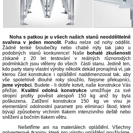
Noha s patkou je u všech našich stanů neoddělitelně
svařena v jeden monolit
. Patku nelze od nohy oddělit.
Žádné tenké šroubečky nebo chabé nýty tak jako u
podobných stanů konkurence! Naše
bohaté zkušenosti
získané z 20 let testování v reálných různorodých
podmínkách jsou vtěleny do všech částí stanu. Jedině ten,
kdo party stany vlastní výroby několik dekád pronajímá ví, jak
kterou část konstrukce i opláštění naddimenzovat tak, aby
vše spolehlivě dlouhé roky sloužilo. Nejsme překupníci,
jsme výrobci
. Budete - li dobře kotvit, naše konstrukce Vás
přežije.
Kvalitní odolná konstrukce
umožňuje za své
stropní profily pověsit alespoň 150 kg aniž by byla
poškozena. Zatížení konstrukce 150 kg ve visu je
elementární odolnostní parametr pro eliminaci škod, které
bývají způsobeny vrchním tlakem intenzivního deště nebo
sněžení a bočním tlakem větru.
Nešetříme ani na materiálech opláštění. Všechny
polyesterové tkaniny, které pro výrobu opláštění používáme,