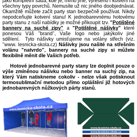
jako kompletní sada, kde je, mimo jiné, vyřešeno i kotvení na
všechny typy povrchů. Nemusíte už nic jiného doobjednávat.
Okamžitě můžete začít party stan bezpečně používat. Nikdy
nepodceňujte kotvení stanu! K jednobarevnému hotovému
party stanu z naší nabídky je možné přikoupit tzv.
"
Potištěné
bannery na suché zipy"
a
"
Potištěné nášivky
"
které
ponesou Váš "brand", Vaše logo nebo jakýkoliv jiné
sdělení. Tyto nášivky umisťujeme na volány střech (viz.
"www. lesnicka-skola.cz)
Nášivky jsou našité na střešním
volánu "natvrdo", bannery na suché zipy si můžete
flexibilně měnit dle Vašich potřeb.
Hotové jednobarevné party stany lze doplnit pouze o
výše zmíněnou nášivku nebo banner na suchý zip, na
který Vám natiskneme cokoliv - nelze však potisknout
termosublimační metodou přímo opláštění již hotových
jednobarevných nůžkových párty stanů.