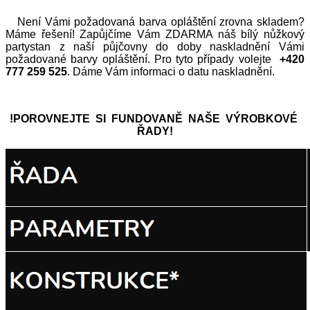
Není Vámi požadovaná barva opláštění zrovna skladem?
Máme řešení! Zapůjčíme Vám ZDARMA náš bílý nůžkový
partystan z naší půjčovny do doby naskladnění Vámi
požadované barvy opláštění. Pro tyto případy volejte
+420
777 259 525
. Dáme Vám informaci o datu naskladnění.
!POROVNEJTE SI FUNDOVANĚ NAŠE VÝROBKOVÉ
ŘADY!