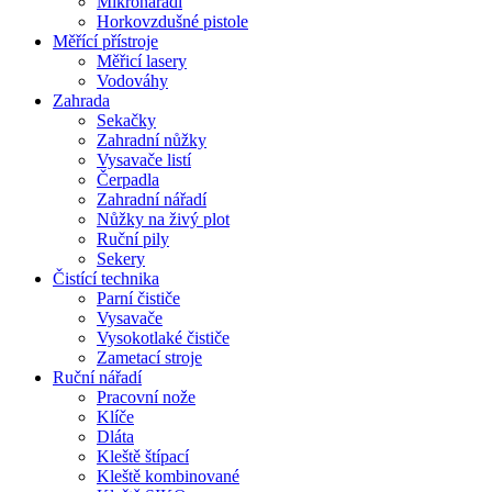
Mikronářadí
Horkovzdušné pistole
Měřící přístroje
Měřicí lasery
Vodováhy
Zahrada
Sekačky
Zahradní nůžky
Vysavače listí
Čerpadla
Zahradní nářadí
Nůžky na živý plot
Ruční pily
Sekery
Čistící technika
Parní čističe
Vysavače
Vysokotlaké čističe
Zametací stroje
Ruční nářadí
Pracovní nože
Klíče
Dláta
Kleště štípací
Kleště kombinované