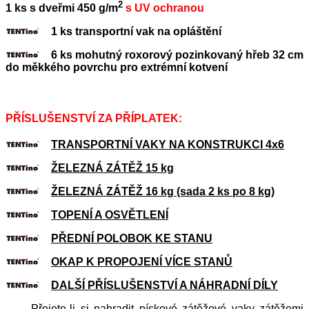
2
1 ks s dveřmi 450 g/m
s UV ochranou
1 ks transportní vak na opláštění
6 ks mohutný roxorový pozinkovaný hřeb 32 cm
do měkkého povrchu pro extrémní kotvení
PŘÍSLUŠENSTVÍ ZA PŘÍPLATEK:
TRANSPORTNÍ VAKY NA KONSTRUKCI 4x6
ŽELEZNÁ ZÁTĚŽ 15 kg
ŽELEZNÁ ZÁTĚŽ 16 kg (sada 2 ks po 8 kg)
TOPENÍ A OSVĚTLENÍ
PŘEDNÍ POLOBOK KE STANU
OKAP K PROPOJENÍ VÍCE STANŮ
DALŠÍ PŘÍSLUŠENSTVÍ A NÁHRADNÍ DÍLY
Přejete-li si nahradit pískové zátěžové vaky zátěžemi