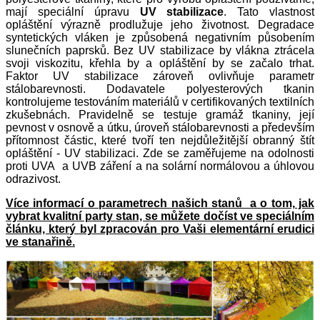
mají speciální úpravu
UV stabilizace
. Tato vlastnost
opláštění výrazně prodlužuje jeho životnost. Degradace
syntetických vláken je způsobená negativním působením
slunečních paprsků. Bez UV stabilizace by vlákna ztrácela
svoji viskozitu, křehla by a opláštění by se začalo trhat.
Faktor UV stabilizace zároveň ovlivňuje parametr
stálobarevnosti. Dodavatele polyesterových tkanin
kontrolujeme testováním materiálů v certifikovaných textilních
zkušebnách. Pravidelně se testuje gramáž tkaniny, její
pevnost v osnově a útku, úroveň stálobarevnosti a především
přítomnost částic, které tvoří ten nejdůležitější obranný štít
opláštění - UV stabilizaci. Zde se zaměřujeme na odolnosti
proti UVA a UVB záření a na solární normálovou a úhlovou
odrazivost.
Více informací o parametrech našich stanů a o tom, jak
vybrat kvalitní party stan, se můžete dočíst ve speciálním
článku, který byl zpracován pro Vaši elementární erudici
ve stanařině.