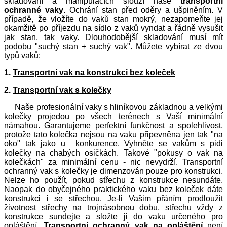
skladování a manipulacích slouží naše
transportní
ochranné vaky
. Ochrání stan před oděry a ušpiněním. V
případě, že vložíte do vaků stan mokrý, nezapomeňte jej
okamžitě po příjezdu na sídlo z vaků vyndat a řádně vysušit
jak stan, tak vaky. Dlouhodobější skladování musí mít
podobu "suchý stan + suchý vak". Můžete vybírat ze dvou
typů vaků:
1.
Transportní vak na konstrukci bez koleček
2.
Transportní vak s kolečky
Naše profesionální vaky s hliníkovou základnou a velkými
kolečky projedou po všech terénech s Vaší minimální
námahou. Garantujeme perfektní funkčnost a spolehlivost,
protože tato kolečka nejsou na vaku připevněna jen tak "na
oko" tak jako u konkurence. Vyhněte se vakům s pidi
kolečky na chabých osičkách. Takové "pokusy o vak na
kolečkách" za minimální cenu - nic nevydrží. Transportní
ochranný vak s kolečky je dimenzován pouze pro konstrukci.
Nelze ho použít, pokud střechu z konstrukce nesundáte.
Naopak do obyčejného praktického vaku bez koleček dáte
konstrukci i se střechou. Je-li Vašim přáním prodloužit
životnost střechy na trojnásobnou dobu, střechu vždy z
konstrukce sundejte a složte ji do vaku určeného pro
opláštění.
Transportní ochranný vak na opláštění
není