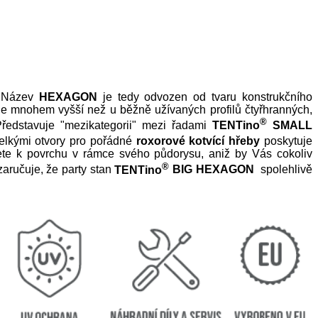
. Název
HEXAGON
je tedy odvozen od tvaru konstrukčního
 je mnohem vyšší než u běžně užívaných profilů čtyřhranných,
®
 Představuje "mezikategorii" mezi řadami
TENTino
SMALL
velkými otvory pro pořádné
ro
xorové kotvící hřeby
poskytuje
ujete k povrchu v rámce svého půdorysu, aniž by Vás cokoliv
®
aručuje, že party stan
TENTino
BIG HEXAGON
spolehlivě