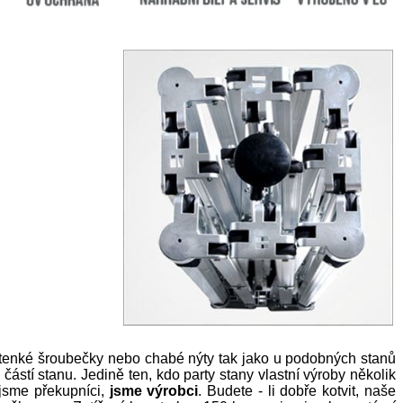
 tenké šroubečky nebo chabé nýty tak jako u podobných stanů
ástí stanu. Jedině ten, kdo party stany vlastní výroby několik
ejsme překupníci,
jsme výrobci
. Budete - li dobře kotvit, naše