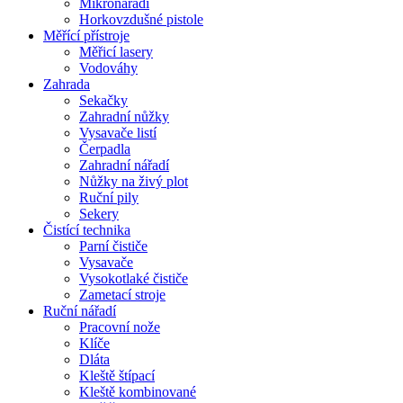
Mikronářadí
Horkovzdušné pistole
Měřící přístroje
Měřicí lasery
Vodováhy
Zahrada
Sekačky
Zahradní nůžky
Vysavače listí
Čerpadla
Zahradní nářadí
Nůžky na živý plot
Ruční pily
Sekery
Čistící technika
Parní čističe
Vysavače
Vysokotlaké čističe
Zametací stroje
Ruční nářadí
Pracovní nože
Klíče
Dláta
Kleště štípací
Kleště kombinované