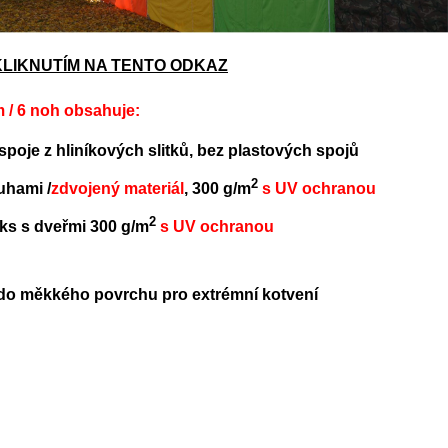
 KLIKNUTÍM NA TENTO ODKAZ
 6 noh obsahuje:
poje z hliníkových slitků, bez plastových spojů
2
uhami /
zdvojený materiál
, 300 g/m
s UV ochranou
2
 ks s dveřmi 300 g/m
s UV ochranou
o měkkého povrchu pro extrémní kotvení