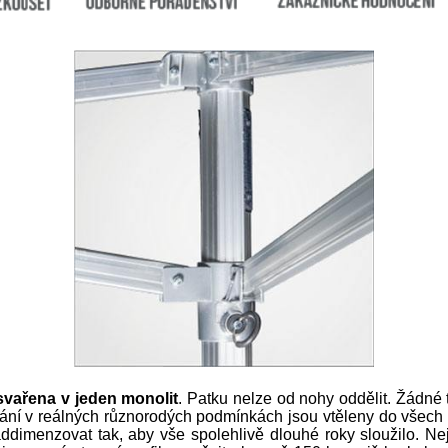
svařena v jeden monolit
. Patku nelze od nohy oddělit. Žádné
vání v reálných různorodých podmínkách jsou vtěleny do všech č
naddimenzovat tak, aby vše spolehlivě dlouhé roky sloužilo. N