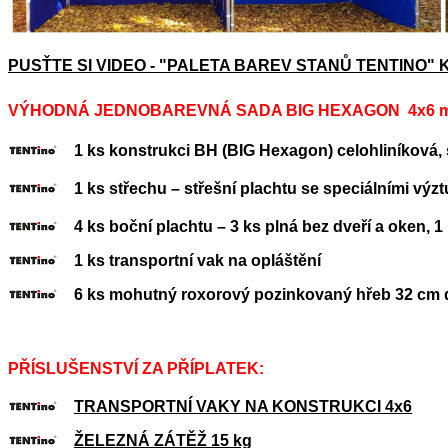
PUSŤTE SI VIDEO - "PALETA BAREV STANŮ TENTINO"
VÝHODNÁ JEDNOBAREVNÁ SADA BIG HEXAGON 4x6 m /
1 ks konstrukci BH (BIG Hexagon) celohliníková, s
1 ks střechu – střešní plachtu se speciálními výzt
4 ks boční plachtu – 3 ks plná bez dveří a oken, 1
1 ks transportní vak na opláštění
6 ks mohutný roxorový pozinkovaný hřeb 32 cm d
PŘÍSLUŠENSTVÍ ZA PŘÍPLATEK:
TRANSPORTNÍ VAKY NA KONSTRUKCI 4x6
ŽELEZNÁ ZÁTĚŽ 15 kg