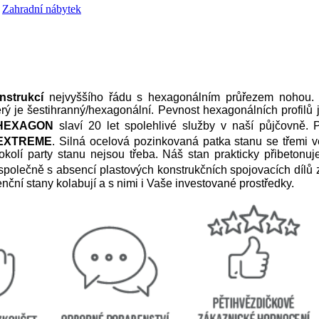
,
Zahradní nábytek
onstrukcí
nejvyššího řádu s hexagonálním průřezem nohou
erý je šestihranný/hexagonální. Pevnost hexagonálních profilů
HEXAGON
slaví 20 let spolehlivé služby v naší půjčovně.
EXTREME
. Silná ocelová pozinkovaná patka stanu se třemi 
 okolí party stanu nejsou třeba. Náš stan prakticky přibeton
polečně s absencí plastových konstrukčních spojovacích dílů z
nční stany kolabují a s nimi i Vaše investované prostředky.