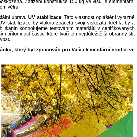
poškozena. Zatížení konstrukce 150 kg ve visu je elementární
em větru.
ciální úpravu
UV stabilizace
. Tato vlastnost opláštění výrazně
stabilizace by vlákna ztrácela svoji viskozitu, křehla by a
h tkanin kontrolujeme testováním materiálů v certifikovaných
 přítomnost částic, které tvoří ten nejdůležitější obranný štít
vost.
lánku, který byl zpracován pro Vaši elementární erudici ve