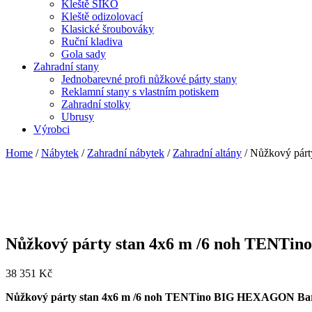
Kleště SIKO
Kleště odizolovací
Klasické šroubováky
Ruční kladiva
Gola sady
Zahradní stany
Jednobarevné profi nůžkové párty stany
Reklamní stany s vlastním potiskem
Zahradní stolky
Ubrusy
Výrobci
Home
/
Nábytek
/
Zahradní nábytek
/
Zahradní altány
/ Nůžkový pár
Nůžkový párty stan 4x6 m /6 noh TENTi
38 351
Kč
Nůžkový párty stan 4x6 m /6 noh TENTino BIG HEXAGON Bar