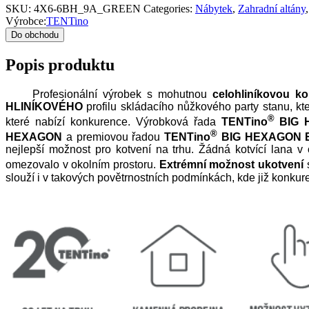
SKU:
4X6-6BH_9A_GREEN
Categories:
Nábytek
,
Zahradní altány
Výrobce:
TENTino
Do obchodu
Popis produktu
Profesionální výrobek s mohutnou
celohliníkovou k
HLINÍKOVÉHO
profilu skládacího nůžkového party stanu, kt
®
které nabízí konkurence. Výrobková řada
TENTino
BIG 
®
HEXAGON
a premiovou řadou
TENTino
BIG HEXAGON 
nejlepší možnost pro kotvení na trhu. Žádná kotvící lana v
omezovalo v okolním prostoru.
Extrémní možnost ukotvení
s
slouží i v takových povětrnostních podmínkách, kde již konkure