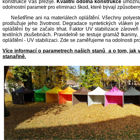
konstrukce Vás přežije.
Kvalitní odolná konstrukce
umožňuje
odolnostní parametr pro eliminaci škod, které bývají způsoben
Nešetříme ani na materiálech opláštění. Všechny polyester
prodlužuje jeho životnost. Degradace syntetických vláken j
opláštění by se začalo trhat. Faktor UV stabilizace zároveň
textilních zkušebnách. Pravidelně se testuje gramáž tkaniny, j
opláštění - UV stabilizaci. Zde se zaměřujeme na odolnosti p
Více informací o parametrech našich stanů a o tom, jak vy
stanařině.