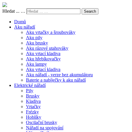
Hledat ... …
Search
Domů
Aku nářadí
Aku vrtačky a šroubováky
Aku pily
Aku brusky
Aku rázové utahováky
Aku vrtací kladiva
Aku hřebíkovačky
Aku lampy
Aku vrtací kladiva
Aku nářadí - verze bez akumulátoru
Baterie a nabíječky k aku nářadí
Elektrické nářadí
Pily
Brusky
Kladiva
Vrtačky
Frézky
Hoblíky
Oscilační brusky
Nářadí na spojování