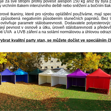
 za své stropní profily pověsit alespoň 150 kg aniž by byla 
y vrchním tlakem intenzivního deště nebo sněžení a bočním tlak
ové tkaniny, které pro výrobu opláštění používáme, mají spe
e způsobená negativním působením slunečních paprsků. Bez UV 
 ovlivňuje parametr stálobarevnosti. Dodavatele polyesterovýc
ejí pevnost v osnově a útku, úroveň stálobarevnosti a především
roti UVA a UVB záření a na solární normálovou a úhlovou odrazi
brat kvalitní party stan, se můžete dočíst ve speciálním č