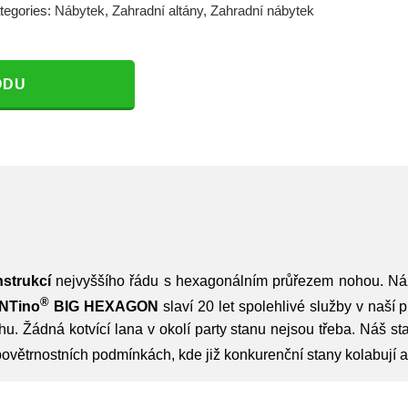
tegories:
Nábytek
,
Zahradní altány
,
Zahradní nábytek
ODU
nstrukcí
nejvyššího řádu s hexagonálním průřezem nohou. N
®
NTino
BIG HEXAGON
slaví 20 let spolehlivé služby v naší
hu. Žádná kotvící lana v okolí party stanu nejsou třeba. Náš 
povětrnostních podmínkách, kde již konkurenční stany kolabují a