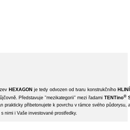
ázev
HEXAGON
je tedy odvozen od tvaru konstrukčního
HLIN
®
 půjčovně. Představuje "mezikategorii" mezi řadami
TENTino
stan prakticky přibetonujete k povrchu v rámce svého půdorysu,
 s nimi i Vaše investované prostředky.