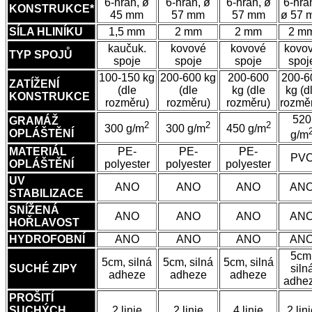
6-hran, ø
6-hran, ø
6-hran, ø
6-hra
KONSTRUKCE*
45 mm
57 mm
57 mm
ø 57 
SÍLA HLINÍKU
1,5 mm
2 mm
2 mm
2 m
kaučuk.
kovové
kovové
kovo
TYP SPOJŮ
spoje
spoje
spoje
spoj
100-150 kg
200-600 kg
200-600
200-6
ZATÍŽENÍ
(dle
(dle
kg (dle
kg (d
KONSTRUKCE
rozměru)
rozměru)
rozměru)
rozmě
520
GRAMÁŽ
2
2
2
300 g/m
300 g/m
450 g/m
OPLÁŠTĚNÍ
g/m
MATERIÁL
PE-
PE-
PE-
PV
OPLÁŠTĚNÍ
polyester
polyester
polyester
UV
ANO
ANO
ANO
AN
STABILIZACE
SNÍŽENÁ
ANO
ANO
ANO
AN
HOŘLAVOST
HYDROFOBNÍ
ANO
ANO
ANO
AN
5cm
5cm, silná
5cm, silná
5cm, silná
SUCHÉ ZIPY
siln
adheze
adheze
adheze
adhe
PROŠITÍ
SUCHÝCH
2 linie
2 linie
4 linie
2 lin