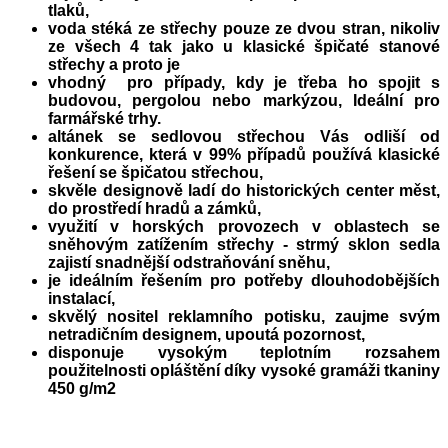
tlaků,
voda stéká ze střechy pouze ze dvou stran, nikoliv
ze všech 4 tak jako u klasické špičaté stanové
střechy a proto je
vhodný pro případy, kdy je třeba ho spojit s
budovou, pergolou nebo markýzou, Ideální pro
farmářské trhy.
altánek se sedlovou střechou Vás odliší od
konkurence, která v 99% případů používá klasické
řešení se špičatou střechou,
skvěle designově ladí do historických center měst,
do prostředí hradů a zámků,
využití v horských provozech v oblastech se
sněhovým zatížením střechy - strmý sklon sedla
zajistí snadnější odstraňování sněhu,
je ideálním řešením pro potřeby dlouhodobějších
instalací,
skvělý nositel reklamního potisku, zaujme svým
netradičním designem, upoutá pozornost,
disponuje vysokým teplotním rozsahem
použitelnosti opláštění díky vysoké gramáži tkaniny
450 g/m2