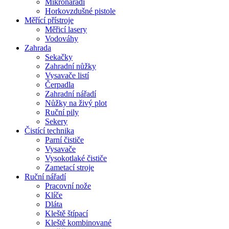
Mikronářadí
Horkovzdušné pistole
Měřící přístroje
Měřicí lasery
Vodováhy
Zahrada
Sekačky
Zahradní nůžky
Vysavače listí
Čerpadla
Zahradní nářadí
Nůžky na živý plot
Ruční pily
Sekery
Čistící technika
Parní čističe
Vysavače
Vysokotlaké čističe
Zametací stroje
Ruční nářadí
Pracovní nože
Klíče
Dláta
Kleště štípací
Kleště kombinované