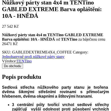
Nůžkový párty stan 4x4 m TENTino
GABLED EXTREME Barva opláštění:
10A - HNĚDÁ
27 542
Kč
Nůžkový párty stan 4x4 m TENTino GABLED EXTREME
Barva opláštění: 10A - HNĚDÁ
od
TENTino
za báječnou cenu
26471 Kč
SKU:
GABLEDEXTREME4X4_COFFEE
Category:
Jednobarevné profi nůžkové párty stany
Výrobce:
TENTino
Do obchodu
Popis produktu
Sedlová střecha nůžkového party stanu je tvořena
dvěma šikmými střešními rovinami s přímočarým
hřebenem, dvěma okapními a štítovými hranami.
3 centrální póly tvořící vrchol sedlové střechy
zajišťují vyšší odolnost proti působení vrchních