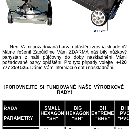
Není Vámi požadovaná barva opláštění zrovna skladem?
Máme řešení! Zapůjčíme Vám ZDARMA náš bílý nůžkový
partystan z naší půjčovny do doby naskladnění Vámi
požadované barvy opláštění. Pro tyto případy volejte
+420
777 259 525
. Dáme Vám informaci o datu naskladnění.
!POROVNEJTE SI FUNDOVANĚ NAŠE VÝROBKOVÉ
ŘADY!
SMALL
BIG
BH
BH
ŘADA
HEXAGON
HEXAGON
EXTREME
PV
PARAMETRY
"SH"
"BH"
"BHE"
"PV