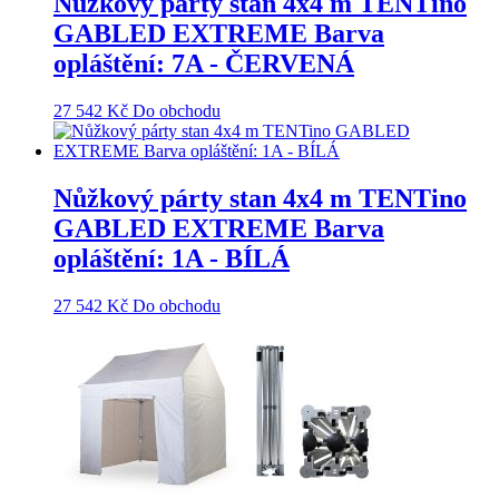
Nůžkový párty stan 4x4 m TENTino
GABLED EXTREME Barva
opláštění: 7A - ČERVENÁ
27 542
Kč
Do obchodu
Nůžkový párty stan 4x4 m TENTino
GABLED EXTREME Barva
opláštění: 1A - BÍLÁ
27 542
Kč
Do obchodu