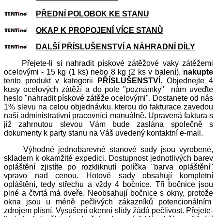
PŘEDNÍ POLOBOK KE STANU
OKAP K PROPOJENÍ VÍCE STANŮ
DALŠÍ PŘÍSLUŠENSTVÍ A NÁHRADNÍ DÍLY
Přejete-li si nahradit pískové zátěžové vaky zátěžemi
ocelovými - 15 kg (1 ks) nebo 8 kg (2 ks v balení),
nakupte
tento produkt v kategorii
PŘÍSLUŠENSTVÍ
. Objednejte 4
kusy ocelových zátěží a do pole "poznámky" nám uveďte
heslo "nahradit pískové zátěže ocelovými". Dostanete od nás
1% slevu na celou objednávku, kterou do fakturace zavedou
naši administrativní pracovníci manuálně. Upravená faktura s
již zahrnutou slevou Vám bude zaslána společně s
dokumenty k party stanu na Váš uvedený kontaktní e-mail.
Výhodné jednobarevné stanové sady jsou vyrobené,
skladem k okamžité expedici. Dostupnost jednotlivých barev
opláštění zjistíte po rozkliknutí políčka "barva opláštění"
vpravo nad cenou. Hotové sady obsahují kompletní
opláštění, tedy střechu a vždy 4 bočnice. Tři bočnice jsou
plné a čtvrtá má dveře. Neobsahují bočnice s okny, protože
okna jsou u méně pečlivých zákazníků potencionálním
zdrojem plísní. Vysušení okenní slídy žádá pečlivost. Přejete-