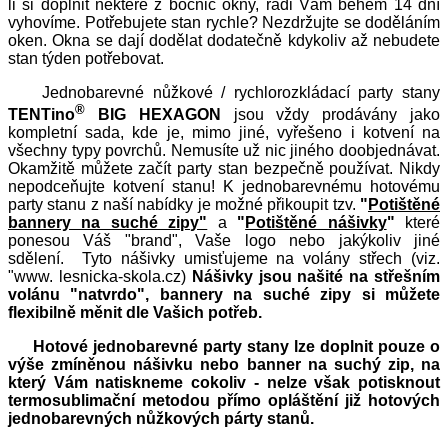
li si doplnit některé z bočnic okny, rádi Vám během 14 dní
vyhovíme. Potřebujete stan rychle? Nezdržujte se doděláním
oken. Okna se dají dodělat dodatečně kdykoliv až nebudete
stan týden potřebovat.
Jednobarevné nůžkové / rychlorozkládací party stany
®
TENTino
BIG HEXAGON
jsou vždy prodávány jako
kompletní sada, kde je, mimo jiné, vyřešeno i kotvení na
všechny typy povrchů. Nemusíte už nic jiného doobjednávat.
Okamžitě můžete začít party stan bezpečně používat. Nikdy
nepodceňujte kotvení stanu! K jednobarevnému hotovému
party stanu z naší nabídky je možné přikoupit tzv.
"
Potištěné
bannery na suché zipy"
a
"
Potištěné nášivky
"
které
ponesou Váš "brand", Vaše logo nebo jakýkoliv jiné
sdělení. Tyto nášivky umisťujeme na volány střech (viz.
"www. lesnicka-skola.cz)
Nášivky jsou našité na střešním
volánu "natvrdo", bannery na suché zipy si můžete
flexibilně měnit dle Vašich potřeb.
Hotové jednobarevné party stany lze doplnit pouze o
výše zmíněnou nášivku nebo banner na suchý zip, na
který Vám natiskneme cokoliv - nelze však potisknout
termosublimační metodou přímo opláštění již hotových
jednobarevných nůžkových párty stanů.