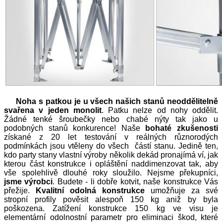
Noha s patkou je u všech našich stanů neoddělitelně
svařena v jeden monolit
. Patku nelze od nohy oddělit.
Žádné tenké šroubečky nebo chabé nýty tak jako u
podobných stanů konkurence! Naše
bohaté zkušenosti
získané z 20 let testování v reálných různorodých
podmínkách jsou vtěleny do všech částí stanu. Jedině ten,
kdo party stany vlastní výroby několik dekád pronajímá ví, jak
kterou část konstrukce i opláštění naddimenzovat tak, aby
vše spolehlivě dlouhé roky sloužilo. Nejsme překupníci,
jsme výrobci
. Budete - li dobře kotvit, naše konstrukce Vás
přežije.
Kvalitní odolná konstrukce
umožňuje za své
stropní profily pověsit alespoň 150 kg aniž by byla
poškozena. Zatížení konstrukce 150 kg ve visu je
elementární odolnostní parametr pro eliminaci škod, které