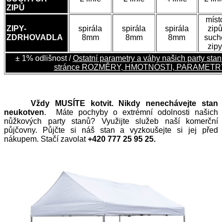
ZIPŮ
míst
ZIPY-
spirála
spirála
spirála
zip
ZDRHOVADLA
8mm
8mm
8mm
such
zipy
± 1% odlišnost /
Ostatní parametry a váhy našich party sta
stránce ROZMĚRY, HMOTNOSTI, PARAMETR
Vždy MUSÍTE kotvit. Nikdy nenechávejte stan
neukotven
. Máte pochyby o extrémní odolnosti našich
nůžkových party stanů? Využijte služeb naší komerční
půjčovny. Půjčte si náš stan a vyzkoušejte si jej před
nákupem. Stačí zavolat
+420 777 25 95 25.