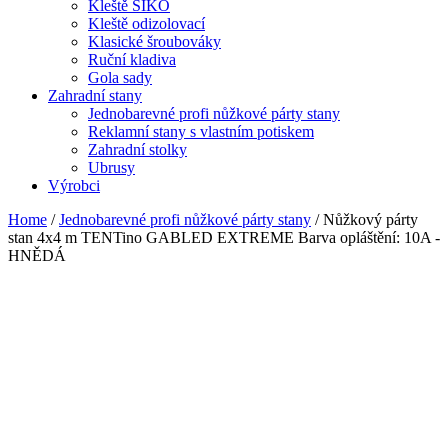
Kleště SIKO
Kleště odizolovací
Klasické šroubováky
Ruční kladiva
Gola sady
Zahradní stany
Jednobarevné profi nůžkové párty stany
Reklamní stany s vlastním potiskem
Zahradní stolky
Ubrusy
Výrobci
Home
/
Jednobarevné profi nůžkové párty stany
/ Nůžkový párty
stan 4x4 m TENTino GABLED EXTREME Barva opláštění: 10A -
HNĚDÁ