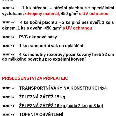
1 ks střechu – střešní plachtu se speciálními
2
výztuhami /
zdvojený materiál
, 450 g/m
s UV ochranou
4 ks boční plachtu – 2 ks plná bez dveří, 1 ks s
2
oknem, 1 ks s dveřmi 450 g/m
s UV ochranou
PVC okopové pásy
1 ks transportní vak na opláštění
4 ks mohutný roxorový pozinkovaný hřeb 32 cm
do měkkého povrchu pro extrémní kotvení
PŘÍSLUŠENSTVÍ ZA PŘÍPLATEK:
TRANSPORTNÍ VAKY NA KONSTRUKCI 4x4
ŽELEZNÁ ZÁTĚŽ 15 kg
ŽELEZNÁ ZÁTĚŽ 16 kg (sada 2 ks po 8 kg)
TOPENÍ A OSVĚTLENÍ