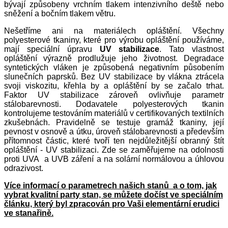
bývají způsobeny vrchním tlakem intenzivního deště nebo
sněžení a bočním tlakem větru.
Nešetříme ani na materiálech opláštění. Všechny
polyesterové tkaniny, které pro výrobu opláštění používáme,
mají speciální úpravu
UV stabilizace
. Tato vlastnost
opláštění výrazně prodlužuje jeho životnost. Degradace
syntetických vláken je způsobená negativním působením
slunečních paprsků. Bez UV stabilizace by vlákna ztrácela
svoji viskozitu, křehla by a opláštění by se začalo trhat.
Faktor UV stabilizace zároveň ovlivňuje parametr
stálobarevnosti. Dodavatele polyesterových tkanin
kontrolujeme testováním materiálů v certifikovaných textilních
zkušebnách. Pravidelně se testuje gramáž tkaniny, její
pevnost v osnově a útku, úroveň stálobarevnosti a především
přítomnost částic, které tvoří ten nejdůležitější obranný štít
opláštění - UV stabilizaci. Zde se zaměřujeme na odolnosti
proti UVA a UVB záření a na solární normálovou a úhlovou
odrazivost.
Více informací o parametrech našich stanů a o tom, jak
vybrat kvalitní party stan, se můžete dočíst ve speciálním
článku, který byl zpracován pro Vaši elementární erudici
ve stanařině.