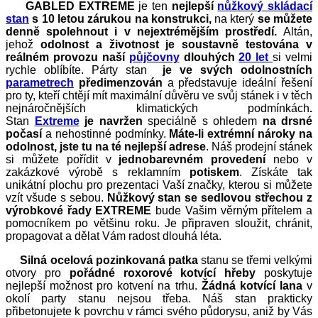
GABLED EXTREME
je ten
nejlepší
nůžkový skládací
stan
s 10 letou zárukou na konstrukci,
na který
se můžete
denně spolehnout i v nejextrémějším prostředí.
Altán,
jehož
odolnost a životnost je soustavně testována v
reálném provozu naší
půjčovny
dlouhých
20 let
si velmi
rychle oblíbíte. Párty stan
je ve svých odolnostních
parametrech
předimenzován
a
představuje ideální řešení
pro ty, kteří chtějí mít maximální důvěru ve svůj stánek i v těch
nejnáročnějších klimatických podmínkách
.
Stan
Extreme
je
navržen
speciálně s ohledem
na drsné
počasí
a nehostinné podmínky.
Máte-li extrémní nároky na
odolnost, jste tu na té nejlepší adrese
. Náš prodejní stánek
si můžete pořídit v
jednobarevném provedení
nebo v
zakázkové výrobě s reklamním
potiskem
. Získáte tak
unikátní plochu pro prezentaci Vaší značky, kterou si můžete
vzít všude s sebou.
Nůžkový stan se sedlovou střechou z
výrobkové řady EXTREME
bude Vašim věrným přítelem a
pomocníkem po většinu roku. Je připraven sloužit, chránit,
propagovat a dělat Vám radost dlouhá léta.
Silná ocelová pozinkovaná patka
stanu se třemi velkými
otvory pro
pořádné roxorové kotvící hřeby
poskytuje
nejlepší možnost pro kotvení na trhu.
Žádná kotvící lana
v
okolí party stanu nejsou třeba. Náš stan prakticky
přibetonujete k povrchu v rámci svého půdorysu, aniž by Vás