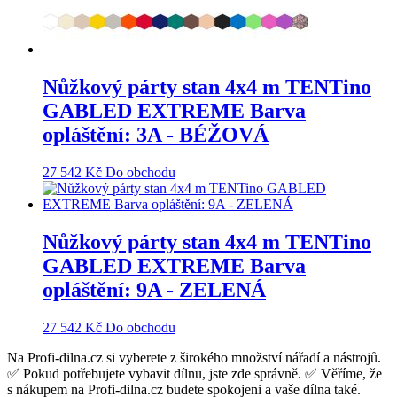
Nůžkový párty stan 4x4 m TENTino
GABLED EXTREME Barva
opláštění: 3A - BÉŽOVÁ
27 542
Kč
Do obchodu
Nůžkový párty stan 4x4 m TENTino
GABLED EXTREME Barva
opláštění: 9A - ZELENÁ
27 542
Kč
Do obchodu
Na Profi-dilna.cz si vyberete z širokého množství nářadí a nástrojů.
✅ Pokud potřebujete vybavit dílnu, jste zde správně. ✅ Věříme, že
s nákupem na Profi-dilna.cz budete spokojeni a vaše dílna také.