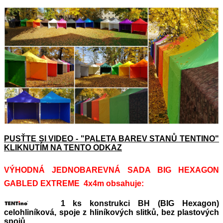
PUSŤTE SI VIDEO - "PALETA BAREV STANŮ TENTINO"
KLIKNUTÍM NA TENTO ODKAZ
VÝHODNÁ JEDNOBAREVNÁ SADA BIG HEXAGON
GABLED EXTREME 4x4m obsahuje:
1 ks konstrukci BH (BIG Hexagon)
celohliníková, spoje z hliníkových slitků, bez plastových
spojů