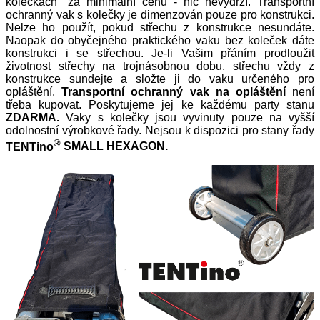
kolečkách" za minimální cenu - nic nevydrží. Transportní
ochranný vak s kolečky je dimenzován pouze pro konstrukci.
Nelze ho použít, pokud střechu z konstrukce nesundáte.
Naopak do obyčejného praktického vaku bez koleček dáte
konstrukci i se střechou. Je-li Vašim přáním prodloužit
životnost střechy na trojnásobnou dobu, střechu vždy z
konstrukce sundejte a složte ji do vaku určeného pro
opláštění.
Transportní ochranný vak na opláštění
není
třeba kupovat. Poskytujeme jej ke každému party stanu
ZDARMA.
Vaky s kolečky jsou vyvinuty pouze na vyšší
odolnostní výrobkové řady. Nejsou k dispozici pro stany řady
®
TENTino
SMALL HEXAGON.