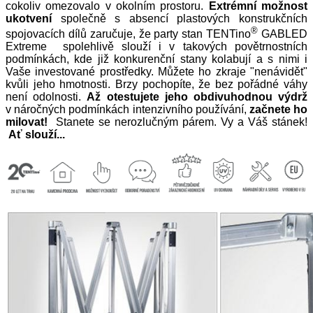
cokoliv omezovalo v okolním prostoru.
Extrémní možnost
ukotvení
společně s absencí plastových konstrukčních
®
spojovacích dílů zaručuje, že party stan TENTino
GABLED
Extreme spolehlivě slouží i v takových povětrnostních
podmínkách, kde již konkurenční stany kolabují a s nimi i
Vaše investované prostředky. Můžete ho zkraje "nenávidět"
kvůli jeho hmotnosti. Brzy pochopíte, že bez pořádné váhy
není odolnosti.
Až otestujete jeho obdivuhodnou výdrž
v náročných podmínkách intenzivního používání,
začnete ho
milovat!
Stanete se nerozlučným párem. Vy a Váš stánek!
Ať slouží...