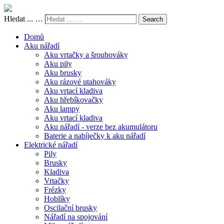
Hledat ... …
Search
Domů
Aku nářadí
Aku vrtačky a šroubováky
Aku pily
Aku brusky
Aku rázové utahováky
Aku vrtací kladiva
Aku hřebíkovačky
Aku lampy
Aku vrtací kladiva
Aku nářadí - verze bez akumulátoru
Baterie a nabíječky k aku nářadí
Elektrické nářadí
Pily
Brusky
Kladiva
Vrtačky
Frézky
Hoblíky
Oscilační brusky
Nářadí na spojování