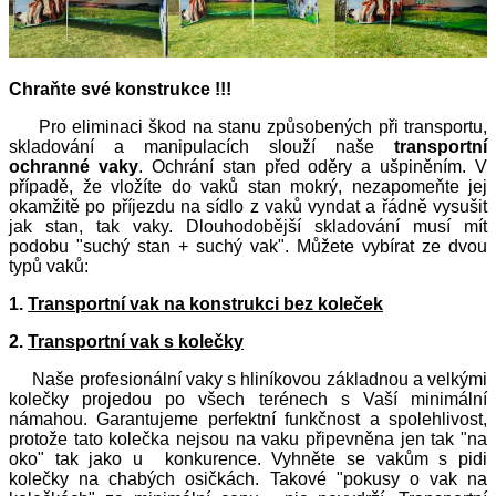
Chraňte své konstrukce !!!
Pro eliminaci škod na stanu způsobených při transportu,
skladování a manipulacích slouží naše
transportní
ochranné vaky
. Ochrání stan před oděry a ušpiněním. V
případě, že vložíte do vaků stan mokrý, nezapomeňte jej
okamžitě po příjezdu na sídlo z vaků vyndat a řádně vysušit
jak stan, tak vaky. Dlouhodobější skladování musí mít
podobu "suchý stan + suchý vak". Můžete vybírat ze dvou
typů vaků:
1.
Transportní vak na konstrukci bez koleček
2.
Transportní vak s kolečky
Naše profesionální vaky s hliníkovou základnou a velkými
kolečky projedou po všech terénech s Vaší minimální
námahou. Garantujeme perfektní funkčnost a spolehlivost,
protože tato kolečka nejsou na vaku připevněna jen tak "na
oko" tak jako u konkurence. Vyhněte se vakům s pidi
kolečky na chabých osičkách. Takové "pokusy o vak na