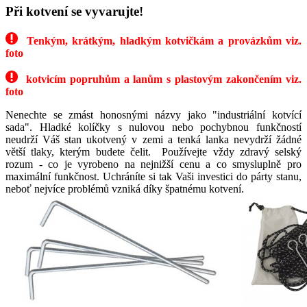
Při kotvení se vyvarujte!
Tenkým, krátkým, hladkým kotvičkám a provázkům viz.
foto
kotvicím popruhům a lanům s plastovým zakončením viz.
foto
Nenechte se zmást honosnými názvy jako "industriální kotvící
sada".
Hladké kolíčky s nulovou nebo pochybnou funkčností
neudrží Váš stan ukotvený v zemi a tenká lanka nevydrží žádné
větší tlaky, kterým budete čelit. Používejte vždy zdravý selský
rozum - co je vyrobeno na nejnižší cenu a co smysluplně pro
maximální funkčnost. Uchráníte si tak Vaši investici do párty stanu,
neboť nejvíce problémů vzniká díky špatnému kotvení.