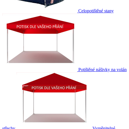
Celopotištěné stany
Potištěné nášivky na volán
střechy
Vyměnitelné