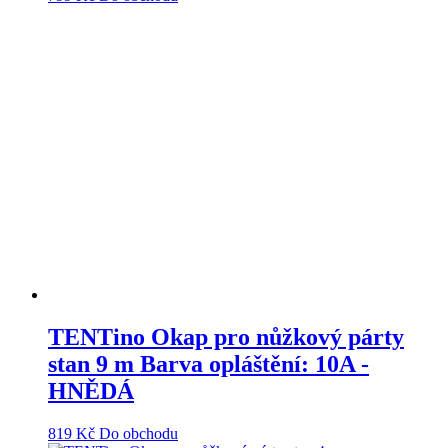
TENTino Okap pro nůžkový párty
stan 9 m Barva opláštění: 10A -
HNĚDÁ
819
Kč
Do obchodu