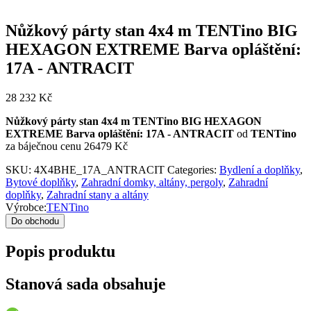
Nůžkový párty stan 4x4 m TENTino BIG
HEXAGON EXTREME Barva opláštění:
17A - ANTRACIT
28 232
Kč
Nůžkový párty stan 4x4 m TENTino BIG HEXAGON
EXTREME Barva opláštění: 17A - ANTRACIT
od
TENTino
za báječnou cenu 26479 Kč
SKU:
4X4BHE_17A_ANTRACIT
Categories:
Bydlení a doplňky
,
Bytové doplňky
,
Zahradní domky, altány, pergoly
,
Zahradní
doplňky
,
Zahradní stany a altány
Výrobce:
TENTino
Do obchodu
Popis produktu
Stanová sada obsahuje