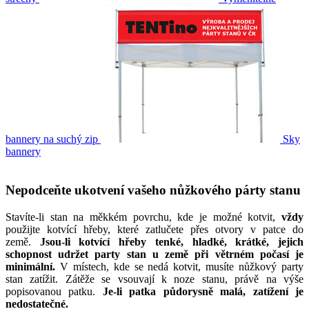
bannery na suchý zip
Sky
bannery
Nepodceňte ukotvení vašeho nůžkového párty stanu
Stavíte-li stan na měkkém povrchu, kde je možné kotvit,
vždy
použijte kotvící hřeby, které zatlučete přes otvory v patce do
země.
Jsou-li kotvící hřeby tenké, hladké, krátké, jejich
schopnost udržet party stan u země při větrném počasí je
minimální.
V místech, kde se nedá kotvit, musíte nůžkový party
stan zatížit. Zátěže se vsouvají k noze stanu, právě na výše
popisovanou patku.
Je-li patka půdorysně malá, zatížení je
nedostatečné.