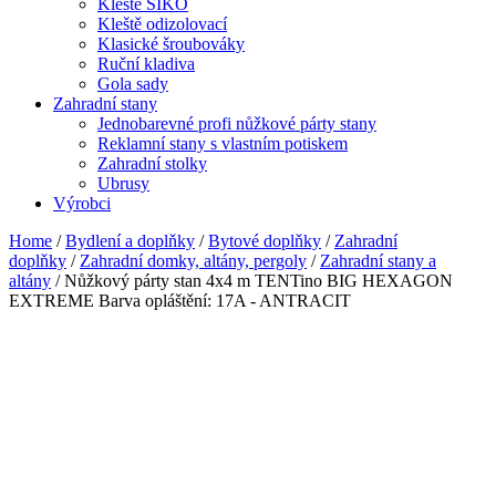
Kleště SIKO
Kleště odizolovací
Klasické šroubováky
Ruční kladiva
Gola sady
Zahradní stany
Jednobarevné profi nůžkové párty stany
Reklamní stany s vlastním potiskem
Zahradní stolky
Ubrusy
Výrobci
Home
/
Bydlení a doplňky
/
Bytové doplňky
/
Zahradní
doplňky
/
Zahradní domky, altány, pergoly
/
Zahradní stany a
altány
/ Nůžkový párty stan 4x4 m TENTino BIG HEXAGON
EXTREME Barva opláštění: 17A - ANTRACIT