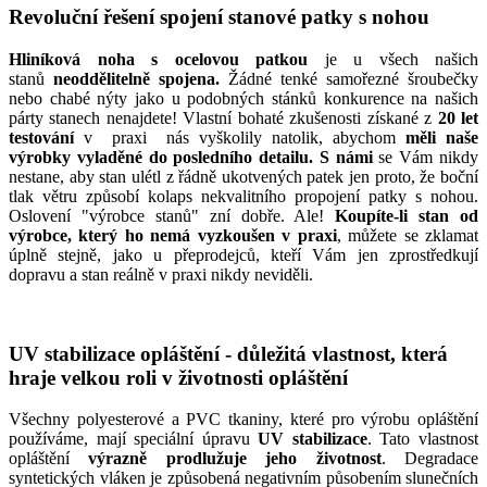
Revoluční řešení spojení stanové patky s nohou
Hliníková noha s ocelovou patkou
je u všech našich
stanů
neoddělitelně spojena.
Žádné tenké samořezné šroubečky
nebo chabé nýty jako u podobných stánků konkurence na našich
párty stanech nenajdete! Vlastní bohaté zkušenosti získané z
20 let
testování
v praxi nás vyškolily natolik, abychom
měli
naše
výrobky vyladěné do posledního detailu. S námi
se Vám nikdy
nestane, aby stan ulétl z řádně ukotvených patek jen proto, že boční
tlak větru způsobí kolaps nekvalitního propojení patky s nohou.
Oslovení "výrobce stanů" zní dobře. Ale!
Koupíte-li stan od
výrobce, který ho nemá vyzkoušen v praxi
, můžete se zklamat
úplně stejně, jako u přeprodejců, kteř
í
Vám jen zprostředkují
dopravu a stan reálně v praxi nikdy neviděli.
UV stabilizace opláštění - důležitá vlastnost, která
hraje velkou roli v životnosti opláštění
Všechny polyesterové a PVC tkaniny, které pro výrobu opláštění
používáme, mají speciální úpravu
UV stabilizace
. Tato vlastnost
opláštění
výrazně prodlužuje jeho životnost
. Degradace
syntetických vláken je způsobená negativním působením slunečních