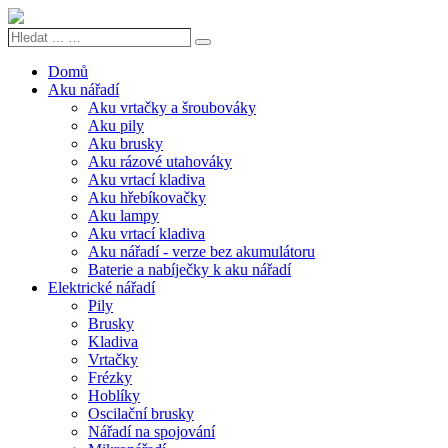
Hledat
Search
...
…
Domů
Aku nářadí
Aku vrtačky a šroubováky
Aku pily
Aku brusky
Aku rázové utahováky
Aku vrtací kladiva
Aku hřebíkovačky
Aku lampy
Aku vrtací kladiva
Aku nářadí - verze bez akumulátoru
Baterie a nabíječky k aku nářadí
Elektrické nářadí
Pily
Brusky
Kladiva
Vrtačky
Frézky
Hoblíky
Oscilační brusky
Nářadí na spojování