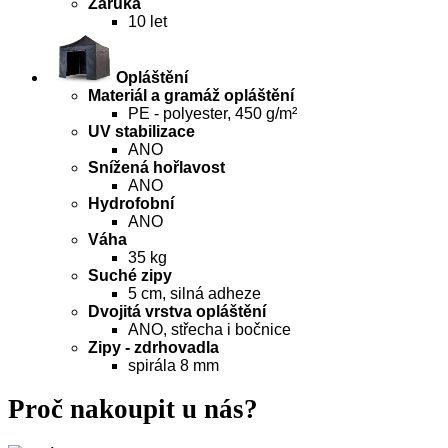
Záruka
10 let
Opláštění
Materiál a gramáž opláštění
PE - polyester, 450 g/m²
UV stabilizace
ANO
Snížená hořlavost
ANO
Hydrofobní
ANO
Váha
35 kg
Suché zipy
5 cm, silná adheze
Dvojitá vrstva opláštění
ANO, střecha i bočnice
Zipy - zdrhovadla
spirála 8 mm
Proč nakoupit u nás?