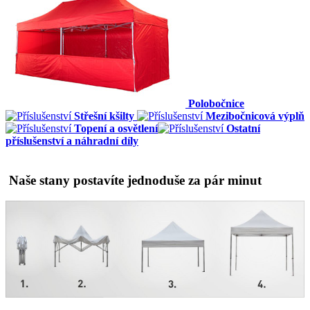
Polobočnice
Střešní kšilty
Mezibočnicová výplň
Topení a osvětlení
Ostatní
příslušenství a náhradní díly
Naše stany postavíte jednoduše za pár minut