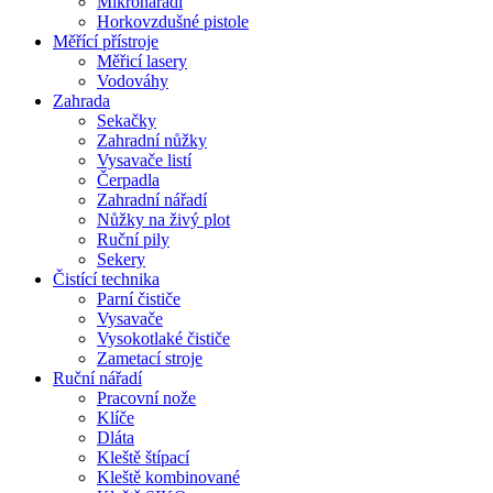
Mikronářadí
Horkovzdušné pistole
Měřící přístroje
Měřicí lasery
Vodováhy
Zahrada
Sekačky
Zahradní nůžky
Vysavače listí
Čerpadla
Zahradní nářadí
Nůžky na živý plot
Ruční pily
Sekery
Čistící technika
Parní čističe
Vysavače
Vysokotlaké čističe
Zametací stroje
Ruční nářadí
Pracovní nože
Klíče
Dláta
Kleště štípací
Kleště kombinované