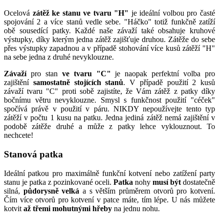
Ocelová
zátěž ke stanu ve tvaru "H"
je ideální volbou pro časté
spojování 2 a více stanů vedle sebe. "Háčko" totiž funkčně zatíží
obě sousedící patky. Každé naše závaží také obsahuje kruhové
výstupky, díky kterým jedna zátěž zajišťuje druhou. Zátěže do sebe
přes výstupky zapadnou a v případě stohování více kusů zátěží "H"
na sebe jedna z druhé nevyklouzne.
Závaží
pro stan
ve tvaru "C"
je naopak perfektní volba pro
zajištění
samostatně stojících stanů
. V případě použití 2 kusů
závaží tvaru "C" proti sobě zajistíte, že Vám zátěž z patky díky
bočnímu větru nevyklouzne. Smysl s funkčnost použití "céček"
spočívá právě v použití v páru. NIKDY nepoužívejte tento typ
zátěží v počtu 1 kusu na patku. Jedna jediná zátěž nemá zajištění v
podobě zátěže druhé a může z patky lehce vyklouznout. To
nechcete!
Stanová patka
Ideální patkou pro maximálně funkční kotvení nebo zatížení party
stanu je patka z pozinkované oceli.
Patka
nohy
musí být
dostatečně
silná,
půdorysně velká
a s větším průměrem otvorů pro kotvení.
Čím více otvorů pro kotvení v patce máte, tím lépe. U nás můžete
kotvit
až třemi mohutnými hřeby
na jednu nohu.