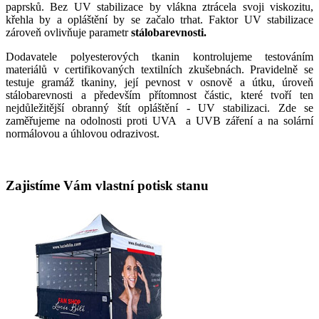
paprsků. Bez UV stabilizace by vlákna ztrácela svoji viskozitu,
křehla by a opláštění by se začalo trhat. Faktor UV stabilizace
zároveň ovlivňuje parametr
stálobarevnosti.
Dodavatele polyesterových tkanin kontrolujeme testováním
materiálů v certifikovaných textilních zkušebnách. Pravidelně se
testuje gramáž tkaniny, její pevnost v osnově a útku, úroveň
stálobarevnosti a především přítomnost částic, které tvoř
í
ten
nejdůležitějš
í
obranný štít opláštění - UV stabilizaci. Zde se
zaměřujeme na odolnosti proti UVA a UVB záření a na solární
normálovou a úhlovou odrazivost.
Zajistíme Vám vlastní potisk stanu