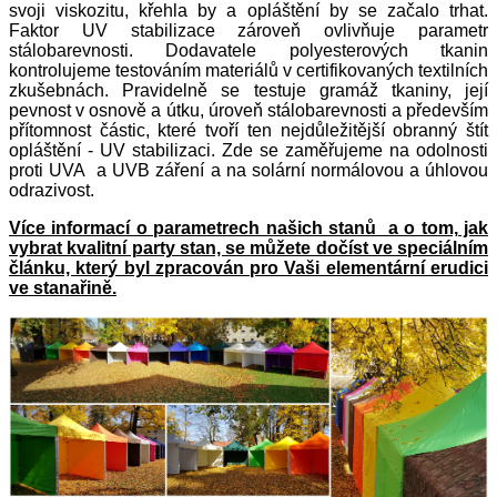
svoji viskozitu, křehla by a opláštění by se začalo trhat.
Faktor UV stabilizace zároveň ovlivňuje parametr
stálobarevnosti. Dodavatele polyesterových tkanin
kontrolujeme testováním materiálů v certifikovaných textilních
zkušebnách. Pravidelně se testuje gramáž tkaniny, její
pevnost v osnově a útku, úroveň stálobarevnosti a především
přítomnost částic, které tvoří ten nejdůležitější obranný štít
opláštění - UV stabilizaci. Zde se zaměřujeme na odolnosti
proti UVA a UVB záření a na solární normálovou a úhlovou
odrazivost.
Více informací o parametrech našich stanů a o tom, jak
vybrat kvalitní party stan, se můžete dočíst ve speciálním
článku, který byl zpracován pro Vaši elementární erudici
ve stanařině.