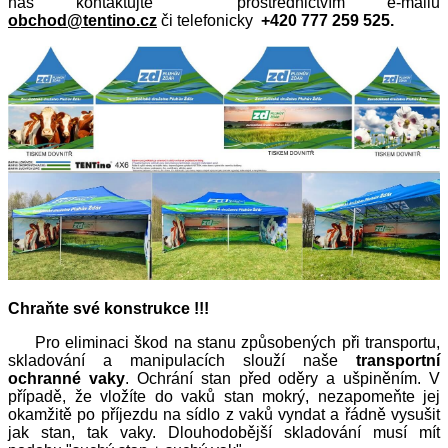
nás
kontaktujte prostřednictvím e-mailu
obchod@tentino.cz
či telefonicky
+420 777 259 525.
Chraňte své konstrukce !!!
Pro eliminaci škod na stanu způsobených při transportu,
skladování a manipulacích slouží naše
transportní
ochranné vaky
. Ochrání stan před oděry a ušpiněním. V
případě, že vložíte do vaků stan mokrý, nezapomeňte jej
okamžitě po příjezdu na sídlo z vaků vyndat a řádně vysušit
jak stan, tak vaky. Dlouhodobější skladování musí mít