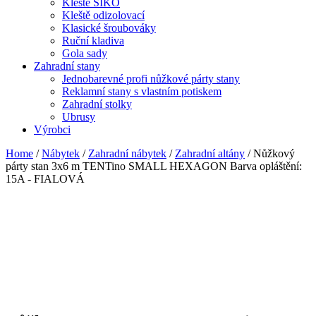
Kleště SIKO
Kleště odizolovací
Klasické šroubováky
Ruční kladiva
Gola sady
Zahradní stany
Jednobarevné profi nůžkové párty stany
Reklamní stany s vlastním potiskem
Zahradní stolky
Ubrusy
Výrobci
Home
/
Nábytek
/
Zahradní nábytek
/
Zahradní altány
/ Nůžkový
párty stan 3x6 m TENTino SMALL HEXAGON Barva opláštění:
15A - FIALOVÁ