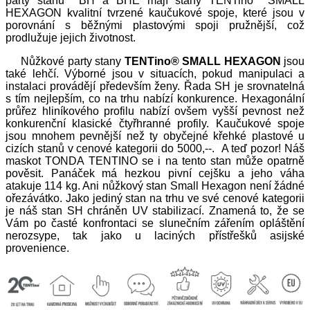
party stanů BH a BHE mají stany TENTino
SMALL
HEXAGON kvalitní tvrzené kaučukové spoje, které jsou v
porovnání s běžnými plastovými spoji pružnější, což
prodlužuje jejich životnost.
Nůžkové party stany
TENTino® SMALL HEXAGON
jsou
také lehčí. Výborné jsou v situacích, pokud manipulaci a
instalaci provádějí především ženy. Řada SH je srovnatelná
s tím nejlepším, co na trhu nabízí konkurence. Hexagonální
průřez hliníkového profilu nabízí ovšem vyšší pevnost než
konkurenční klasické čtyřhranné profily. Kaučukové spoje
jsou mnohem pevnější než ty obyčejné křehké plastové u
cizích stanů v cenové kategorii do 5000,--. A teď pozor! Náš
maskot TONDA TENTINO se i na tento stan může opatrně
pověsit. Panáček má hezkou pivní cejšku a jeho váha
atakuje 114 kg. Ani nůžkový stan Small Hexagon není žádné
ořezávátko. Jako jediný stan na trhu ve své cenové kategorii
je náš stan SH chráněn UV stabilizací. Znamená to, že se
Vám po časté konfrontaci se slunečním zářením opláštění
nerozsype, tak jako u laciných přístřešků asijské
provenience.