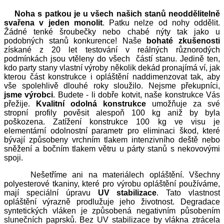
Noha s patkou je u všech našich stanů neoddělitelně
svařena v jeden monolit
. Patku nelze od nohy oddělit.
Žádné tenké šroubečky nebo chabé nýty tak jako u
podobných stanů konkurence! Naše
bohaté zkušenosti
získané z 20 let testování v reálných různorodých
podmínkách jsou vtěleny do všech částí stanu. Jedině ten,
kdo party stany vlastní výroby několik dekád pronajímá ví, jak
kterou část konstrukce i opláštění naddimenzovat tak, aby
vše spolehlivě dlouhé roky sloužilo. Nejsme překupníci,
jsme výrobci
. Budete - li dobře kotvit, naše konstrukce Vás
přežije.
Kvalitní odolná konstrukce
umožňuje za své
stropní profily pověsit alespoň 100 kg aniž by byla
poškozena. Zatížení konstrukce 100 kg ve visu je
elementární odolnostní parametr pro eliminaci škod, které
bývají způsobeny vrchním tlakem intenzivního deště nebo
sněžení a bočním tlakem větru u párty stanů s nekovovými
spoji.
Nešetříme ani na materiálech opláštění. Všechny
polyesterové tkaniny, které pro výrobu opláštění používáme,
mají speciální úpravu
UV stabilizace
. Tato vlastnost
opláštění výrazně prodlužuje jeho životnost. Degradace
syntetických vláken je způsobená negativním působením
slunečních paprsků. Bez UV stabilizace by vlákna ztrácela