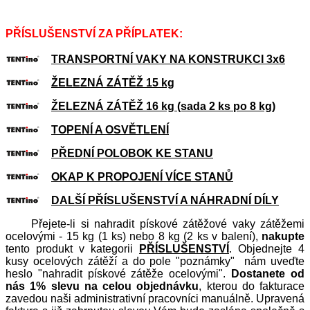
PŘÍSLUŠENSTVÍ ZA PŘÍPLATEK:
TRANSPORTNÍ VAKY NA KONSTRUKCI 3x6
ŽELEZNÁ ZÁTĚŽ 15 kg
ŽELEZNÁ ZÁTĚŽ 16 kg (sada 2 ks po 8 kg)
TOPENÍ A OSVĚTLENÍ
PŘEDNÍ POLOBOK KE STANU
OKAP K PROPOJENÍ VÍCE STANŮ
DALŠÍ PŘÍSLUŠENSTVÍ A NÁHRADNÍ DÍLY
Přejete-li si nahradit pískové zátěžové vaky zátěžemi
ocelovými - 15 kg (1 ks) nebo 8 kg (2 ks v balení),
nakupte
tento produkt v kategorii
PŘÍSLUŠENSTVÍ
. Objednejte 4
kusy ocelových zátěží a do pole "poznámky" nám uveďte
heslo "nahradit pískové zátěže ocelovými".
Dostanete od
nás 1% slevu na celou objednávku
, kterou do fakturace
zavedou naši administrativní pracovníci manuálně. Upravená