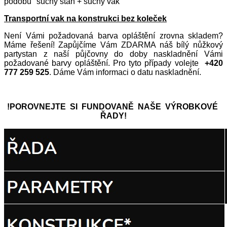
podobu "suchý stan + suchý vak"
Transportní vak na konstrukci bez koleček
Není Vámi požadovaná barva opláštění zrovna skladem?
Máme řešení! Zapůjčíme Vám ZDARMA náš bílý nůžkový
partystan z naší půjčovny do doby naskladnění Vámi
požadované barvy opláštění. Pro tyto případy volejte
+420
777 259 525
. Dáme Vám informaci o datu naskladnění.
!POROVNEJTE SI FUNDOVANĚ NAŠE VÝROBKOVÉ
ŘADY!