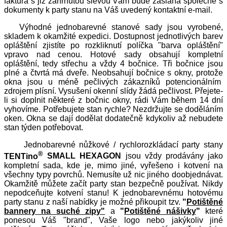
faktura s již zahrnutou slevou Vám bude zaslána společně s
dokumenty k party stanu na Váš uvedený kontaktní e-mail.
Výhodné jednobarevné stanové sady jsou vyrobené,
skladem k okamžité expedici. Dostupnost jednotlivých barev
opláštění zjistíte po rozkliknutí políčka "barva opláštění"
vpravo nad cenou. Hotové sady obsahují kompletní
opláštění, tedy střechu a vždy 4 bočnice. Tři bočnice jsou
plné a čtvrtá má dveře. Neobsahují bočnice s okny, protože
okna jsou u méně pečlivých zákazníků potencionálním
zdrojem plísní. Vysušení okenní slídy žádá pečlivost. Přejete-
li si doplnit některé z bočnic okny, rádi Vám během 14 dní
vyhovíme. Potřebujete stan rychle? Nezdržujte se doděláním
oken. Okna se dají dodělat dodatečně kdykoliv až nebudete
stan týden potřebovat.
Jednobarevné nůžkové / rychlorozkládací party stany
®
TENTino
SMALL HEXAGON
jsou vždy prodávány jako
kompletní sada, kde je, mimo jiné, vyřešeno i kotvení na
všechny typy povrchů. Nemusíte už nic jiného doobjednávat.
Okamžitě můžete začít party stan bezpečně používat. Nikdy
nepodceňujte kotvení stanu! K jednobarevnému hotovému
party stanu z naší nabídky je možné přikoupit tzv.
"
Potištěné
bannery na suché zipy"
a
"
Potištěné nášivky
"
které
ponesou Váš "brand", Vaše logo nebo jakýkoliv jiné