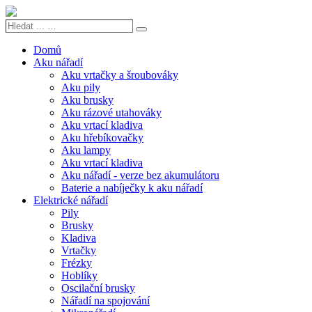
Hledat
Search
...
…
Domů
Aku nářadí
Aku vrtačky a šroubováky
Aku pily
Aku brusky
Aku rázové utahováky
Aku vrtací kladiva
Aku hřebíkovačky
Aku lampy
Aku vrtací kladiva
Aku nářadí - verze bez akumulátoru
Baterie a nabíječky k aku nářadí
Elektrické nářadí
Pily
Brusky
Kladiva
Vrtačky
Frézky
Hoblíky
Oscilační brusky
Nářadí na spojování