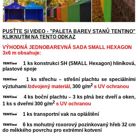
PUSŤTE SI VIDEO - "PALETA BAREV STANŮ TENTINO"
KLIKNUTÍM NA TENTO ODKAZ
VÝHODNÁ JEDNOBAREVNÁ SADA SMALL HEXAGON
3x6 m obsahuje:
1 ks konstrukci SH (SMALL Hexagon) hliníková,
plastové spoje
1 ks střechu – střešní plachtu se speciálními
2
výztuhami /
zdvojený materiál
, 300 g/m
s UV ochranou
4 ks boční plachtu – 3 ks plná bez dveří a oken,
2
1 ks s dveřmi 300 g/m
s UV ochranou
1 ks transportní vak na opláštění
6 ks mohutný roxorový pozinkovaný hřeb 32 cm
do měkkého povrchu pro extrémní kotvení