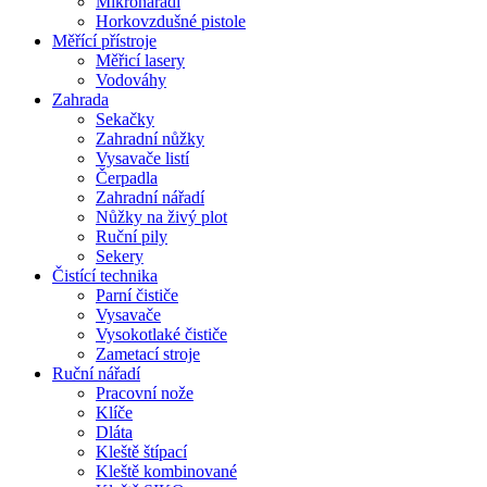
Mikronářadí
Horkovzdušné pistole
Měřící přístroje
Měřicí lasery
Vodováhy
Zahrada
Sekačky
Zahradní nůžky
Vysavače listí
Čerpadla
Zahradní nářadí
Nůžky na živý plot
Ruční pily
Sekery
Čistící technika
Parní čističe
Vysavače
Vysokotlaké čističe
Zametací stroje
Ruční nářadí
Pracovní nože
Klíče
Dláta
Kleště štípací
Kleště kombinované