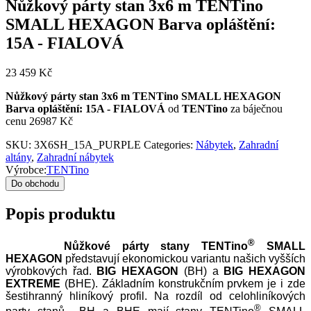
Nůžkový párty stan 3x6 m TENTino
SMALL HEXAGON Barva opláštění:
15A - FIALOVÁ
23 459
Kč
Nůžkový párty stan 3x6 m TENTino SMALL HEXAGON
Barva opláštění: 15A - FIALOVÁ
od
TENTino
za báječnou
cenu 26987 Kč
SKU:
3X6SH_15A_PURPLE
Categories:
Nábytek
,
Zahradní
altány
,
Zahradní nábytek
Výrobce:
TENTino
Do obchodu
Popis produktu
®
Nůžkové párty stany TENTino
SMALL
HEXAGON
představují ekonomickou variantu našich vyšších
výrobkových řad.
BIG HEXAGON
(BH) a
BIG HEXAGON
EXTREME
(BHE). Základním konstrukčním prvkem je i zde
šestihranný hliníkový profil. Na rozdíl od celohliníkových
®