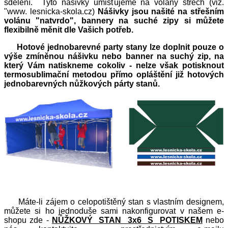
sdělení. Tyto nášivky umisťujeme na volány střech (viz.
"www. lesnicka-skola.cz)
Nášivky jsou našité na střešním
volánu "natvrdo", bannery na suché zipy si můžete
flexibilně měnit dle Vašich potřeb.
Hotové jednobarevné party stany lze doplnit pouze o
výše zmíněnou nášivku nebo banner na suchý zip, na
který Vám natiskneme cokoliv - nelze však potisknout
termosublimační metodou přímo opláštění již hotových
jednobarevných nůžkových párty stanů.
Máte-li zájem o celopotištěný stan s vlastním designem,
můžete si ho jednoduše sami nakonfigurovat v našem e-
shopu zde -
NŮŽKOVÝ STAN 3x6 S POTISKEM
nebo