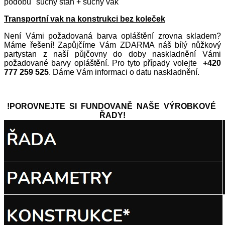
podobu "suchý stan + suchý vak"
Transportní vak na konstrukci bez koleček
Není Vámi požadovaná barva opláštění zrovna skladem?
Máme řešení! Zapůjčíme Vám ZDARMA náš bílý nůžkový
partystan z naší půjčovny do doby naskladnění Vámi
požadované barvy opláštění. Pro tyto případy volejte
+420
777 259 525
. Dáme Vám informaci o datu naskladnění.
!POROVNEJTE SI FUNDOVANĚ NAŠE VÝROBKOVÉ
ŘADY!