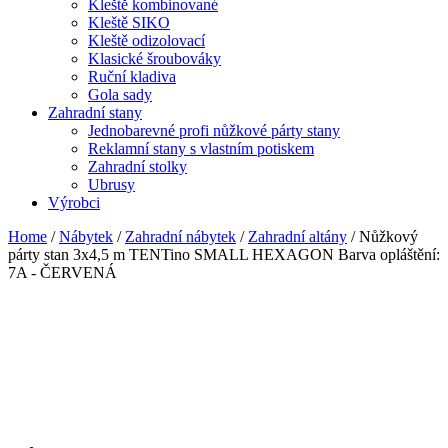
Kleště kombinované
Kleště SIKO
Kleště odizolovací
Klasické šroubováky
Ruční kladiva
Gola sady
Zahradní stany
Jednobarevné profi nůžkové párty stany
Reklamní stany s vlastním potiskem
Zahradní stolky
Ubrusy
Výrobci
Home
/
Nábytek
/
Zahradní nábytek
/
Zahradní altány
/ Nůžkový
párty stan 3x4,5 m TENTino SMALL HEXAGON Barva opláštění:
7A - ČERVENÁ