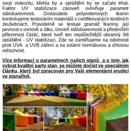
svoji viskozitu, křehla by a opláštění by se začalo trhat.
Faktor UV stabilizace zároveň ovlivňuje parametr
stálobarevnosti. Dodavatele polyesterových tkanin
kontrolujeme testováním materiálů v certifikovaných textilních
zkušebnách. Pravidelně se testuje gramáž tkaniny, její
pevnost v osnově a útku, úroveň stálobarevnosti a především
přítomnost částic, které tvoří ten nejdůležitější obranný štít
opláštění - UV stabilizaci. Zde se zaměřujeme na odolnosti
proti UVA a UVB záření a na solární normálovou a úhlovou
odrazivost.
Více informací o parametrech našich stanů a o tom, jak
vybrat kvalitní party stan, se můžete dočíst ve speciálním
článku, který byl zpracován pro Vaši elementární erudici
ve stanařině.