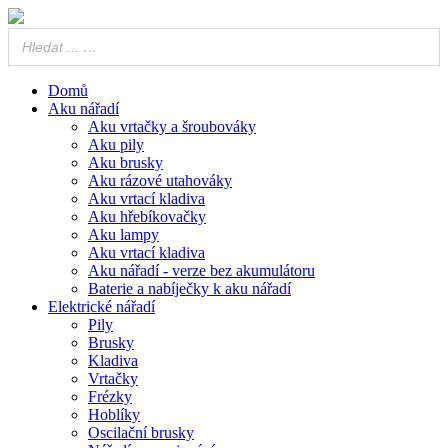
Domů
Aku nářadí
Aku vrtačky a šroubováky
Aku pily
Aku brusky
Aku rázové utahováky
Aku vrtací kladiva
Aku hřebíkovačky
Aku lampy
Aku vrtací kladiva
Aku nářadí - verze bez akumulátoru
Baterie a nabíječky k aku nářadí
Elektrické nářadí
Pily
Brusky
Kladiva
Vrtačky
Frézky
Hoblíky
Oscilační brusky