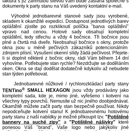
faktura s již zahrnutou slevou Vám bude zaslána společně s
dokumenty k party stanu na Váš uvedený kontaktní e-mail.
Výhodné jednobarevné stanové sady jsou vyrobené,
skladem k okamžité expedici. Dostupnost jednotlivých barev
opláštění zjistíte po rozkliknutí políčka "barva opláštění"
vpravo nad cenou. Hotové sady obsahují kompletní
opláštění, tedy střechu a vždy 4 bočnice. Tři bočnice jsou
plné a čtvrtá má dveře. Neobsahují bočnice s okny, protože
okna jsou u méně pečlivých zákazníků potencionálním
zdrojem plísní. Vysušení okenní slídy žádá pečlivost. Přejete-
li si doplnit některé z bočnic okny, rádi Vám během 14 dní
vyhovíme. Potřebujete stan rychle? Nezdržujte se doděláním
oken. Okna se dají dodělat dodatečně kdykoliv až nebudete
stan týden potřebovat.
Jednobarevné nůžkové / rychlorozkládací party stany
®
TENTino
SMALL HEXAGON
jsou vždy prodávány jako
kompletní sada, kde je, mimo jiné, vyřešeno i kotvení na
všechny typy povrchů. Nemusíte už nic jiného doobjednávat.
Okamžitě můžete začít party stan bezpečně používat. Nikdy
nepodceňujte kotvení stanu! K jednobarevnému hotovému
party stanu z naší nabídky je možné přikoupit tzv.
"
Potištěné
bannery na suché zipy"
a
"
Potištěné nášivky
"
které
ponesou Váš "brand", Vaše logo nebo jakýkoliv jiné