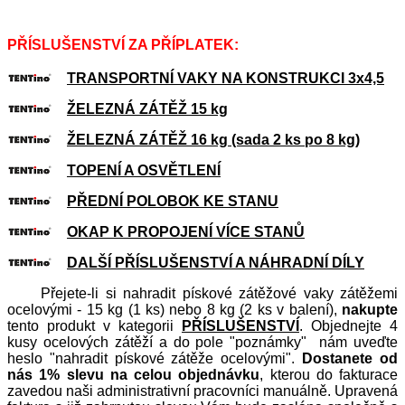
PŘÍSLUŠENSTVÍ ZA PŘÍPLATEK:
TRANSPORTNÍ VAKY NA KONSTRUKCI 3x4,5
ŽELEZNÁ ZÁTĚŽ 15 kg
ŽELEZNÁ ZÁTĚŽ 16 kg (sada 2 ks po 8 kg)
TOPENÍ A OSVĚTLENÍ
PŘEDNÍ POLOBOK KE STANU
OKAP K PROPOJENÍ VÍCE STANŮ
DALŠÍ PŘÍSLUŠENSTVÍ A NÁHRADNÍ DÍLY
Přejete-li si nahradit pískové zátěžové vaky zátěžemi
ocelovými - 15 kg (1 ks) nebo 8 kg (2 ks v balení),
nakupte
tento produkt v kategorii
PŘÍSLUŠENSTVÍ
. Objednejte 4
kusy ocelových zátěží a do pole "poznámky" nám uveďte
heslo "nahradit pískové zátěže ocelovými".
Dostanete od
nás 1% slevu na celou objednávku
, kterou do fakturace
zavedou naši administrativní pracovníci manuálně. Upravená