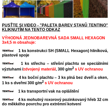
PUSŤTE SI VIDEO - "PALETA BAREV STANŮ TENTINO"
KLIKNUTÍM NA TENTO ODKAZ
VÝHODNÁ JEDNOBAREVNÁ SADA SMALL HEXAGON
3x4,5 m obsahuje:
1 ks konstrukci SH (SMALL Hexagon) hliníková,
plastové spoje
1 ks střechu – střešní plachtu se speciálními
2
výztuhami /
zdvojený materiál
, 300 g/m
s UV ochranou
4 ks boční plachtu – 3 ks plná bez dveří a oken,
2
1 ks s dveřmi 300 g/m
s UV ochranou
1 ks transportní vak na opláštění
4 ks mohutný roxorový pozinkovaný hřeb 32 cm
do měkkého povrchu pro extrémní kotvení