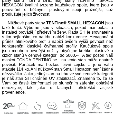
party stanů BH a BHE mají stany TENTino
SMALL
HEXAGON kvalitní tvrzené kaučukové spoje, které jsou v
porovnání s běžnými plastovými spoji pružnější, což
prodlužuje jejich životnost.
Nůžkové party stany
TENTino® SMALL HEXAGON
jsou
také lehčí. Výborné jsou v situacích, pokud manipulaci a
instalaci provádějí především ženy. Řada SH je srovnatelná
s tím nejlepším, co na trhu nabízí konkurence. Hexagonální
průřez hliníkového profilu nabízí ovšem vyšší pevnost než
konkurenční klasické čtyřhranné profily. Kaučukové spoje
jsou mnohem pevnější než ty obyčejné křehké plastové u
cizích stanů v cenové kategorii do 5000,--. A teď pozor! Náš
maskot TONDA TENTINO se i na tento stan může opatrně
pověsit. Panáček má hezkou pivní cejšku a jeho váha
atakuje 114 kg. Ani nůžkový stan Small Hexagon není žádné
ořezávátko. Jako jediný stan na trhu ve své cenové kategorii
je náš stan SH chráněn UV stabilizací. Znamená to, že se
Vám po časté konfrontaci se slunečním zářením opláštění
nerozsype, tak jako u laciných přístřešků asijské
provenience.