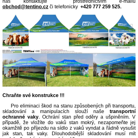
nás
kontaktujte prostřednictvím e-mailu
obchod@tentino.cz
či telefonicky
+420 777 259 525.
Chraňte své konstrukce !!!
Pro eliminaci škod na stanu způsobených při transportu,
skladování a manipulacích slouží naše
transportní
ochranné vaky
. Ochrání stan před oděry a ušpiněním. V
případě, že vložíte do vaků stan mokrý, nezapomeňte jej
okamžitě po příjezdu na sídlo z vaků vyndat a řádně vysušit
jak stan, tak vaky. Dlouhodobější skladování musí mít