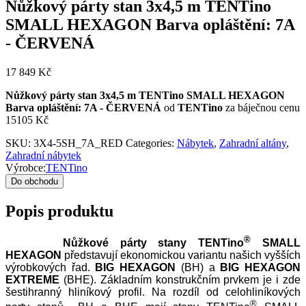
Nůžkový párty stan 3x4,5 m TENTino
SMALL HEXAGON Barva opláštění: 7A
- ČERVENÁ
17 849
Kč
Nůžkový párty stan 3x4,5 m TENTino SMALL HEXAGON
Barva opláštění: 7A - ČERVENÁ
od
TENTino
za báječnou cenu
15105 Kč
SKU:
3X4-5SH_7A_RED
Categories:
Nábytek
,
Zahradní altány
,
Zahradní nábytek
Výrobce:
TENTino
Do obchodu
Popis produktu
®
Nůžkové párty stany TENTino
SMALL
HEXAGON
představují ekonomickou variantu našich vyšších
výrobkových řad.
BIG HEXAGON
(BH) a
BIG HEXAGON
EXTREME
(BHE). Základním konstrukčním prvkem je i zde
šestihranný hliníkový profil. Na rozdíl od celohliníkových
®