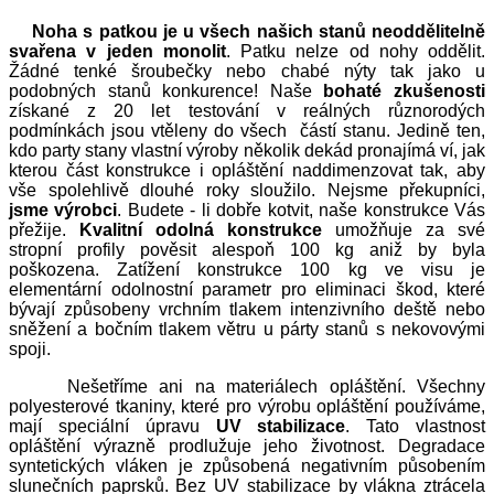
Noha s patkou je u všech našich stanů neoddělitelně
svařena v jeden monolit
. Patku nelze od nohy oddělit.
Žádné tenké šroubečky nebo chabé nýty tak jako u
podobných stanů konkurence! Naše
bohaté zkušenosti
získané z 20 let testování v reálných různorodých
podmínkách jsou vtěleny do všech částí stanu. Jedině ten,
kdo party stany vlastní výroby několik dekád pronajímá ví, jak
kterou část konstrukce i opláštění naddimenzovat tak, aby
vše spolehlivě dlouhé roky sloužilo. Nejsme překupníci,
jsme výrobci
. Budete - li dobře kotvit, naše konstrukce Vás
přežije.
Kvalitní odolná konstrukce
umožňuje za své
stropní profily pověsit alespoň 100 kg aniž by byla
poškozena. Zatížení konstrukce 100 kg ve visu je
elementární odolnostní parametr pro eliminaci škod, které
bývají způsobeny vrchním tlakem intenzivního deště nebo
sněžení a bočním tlakem větru u párty stanů s nekovovými
spoji.
Nešetříme ani na materiálech opláštění. Všechny
polyesterové tkaniny, které pro výrobu opláštění používáme,
mají speciální úpravu
UV stabilizace
. Tato vlastnost
opláštění výrazně prodlužuje jeho životnost. Degradace
syntetických vláken je způsobená negativním působením
slunečních paprsků. Bez UV stabilizace by vlákna ztrácela