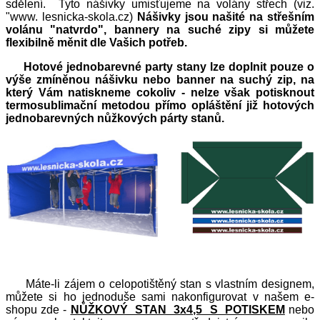
sdělení. Tyto nášivky umisťujeme na volány střech (viz.
"www. lesnicka-skola.cz)
Nášivky jsou našité na střešním
volánu "natvrdo", bannery na suché zipy si můžete
flexibilně měnit dle Vašich potřeb.
Hotové jednobarevné party stany lze doplnit pouze o
výše zmíněnou nášivku nebo banner na suchý zip, na
který Vám natiskneme cokoliv - nelze však potisknout
termosublimační metodou přímo opláštění již hotových
jednobarevných nůžkových párty stanů.
Máte-li zájem o celopotištěný stan s vlastním designem,
můžete si ho jednoduše sami nakonfigurovat v našem e-
shopu zde -
NŮŽKOVÝ STAN 3x4,5 S POTISKEM
nebo