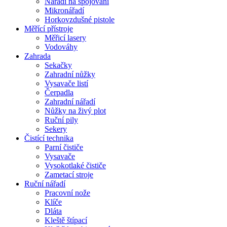
Nářadí na spojování
Mikronářadí
Horkovzdušné pistole
Měřící přístroje
Měřicí lasery
Vodováhy
Zahrada
Sekačky
Zahradní nůžky
Vysavače listí
Čerpadla
Zahradní nářadí
Nůžky na živý plot
Ruční pily
Sekery
Čistící technika
Parní čističe
Vysavače
Vysokotlaké čističe
Zametací stroje
Ruční nářadí
Pracovní nože
Klíče
Dláta
Kleště štípací