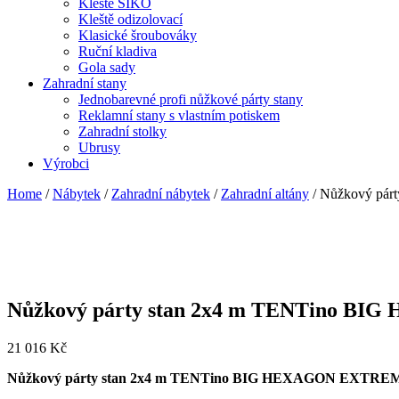
Kleště SIKO
Kleště odizolovací
Klasické šroubováky
Ruční kladiva
Gola sady
Zahradní stany
Jednobarevné profi nůžkové párty stany
Reklamní stany s vlastním potiskem
Zahradní stolky
Ubrusy
Výrobci
Home
/
Nábytek
/
Zahradní nábytek
/
Zahradní altány
/ Nůžkový pá
Nůžkový párty stan 2x4 m TENTino BI
21 016
Kč
Nůžkový párty stan 2x4 m TENTino BIG HEXAGON EXTREME