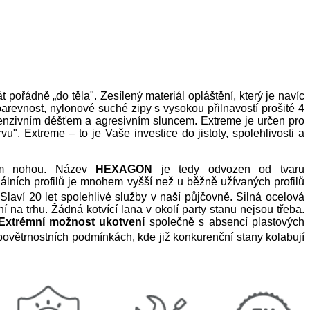
 pořádně „do těla". Zesílený materiál opláštění, který je navíc
álobarevnost, nylonové suché zipy s vysokou přilnavostí prošité 4
tenzivním déšťem a agresivním sluncem. Extreme je určen pro
". Extreme – to je Vaše investice do jistoty, spolehlivosti a
zem nohou. Název
HEXAGON
je tedy odvozen od tvaru
álních profilů je mnohem vyšší než u běžně užívaných profilů
Slaví 20 let spolehlivé služby v naší půjčovně. Silná ocelová
 na trhu. Žádná kotvící lana v okolí party stanu nejsou třeba.
Extrémní možnost ukotvení
společně s absencí plastových
 povětrnostních podmínkách, kde již konkurenční stany kolabují