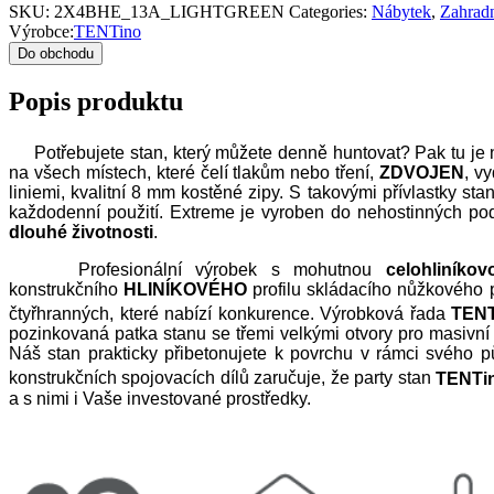
SKU:
2X4BHE_13A_LIGHTGREEN
Categories:
Nábytek
,
Zahradn
Výrobce:
TENTino
Do obchodu
Popis produktu
Potřebujete stan, který můžete denně huntovat? Pak tu je
na všech místech, které čelí tlakům nebo tření,
ZDVOJEN
, v
liniemi, kvalitní 8 mm kostěné zipy. S takovými přívlastky
každodenní použití. Extreme je vyroben do nehostinných podmí
dlouhé životnosti
.
Profesionální výrobek s mohutnou
celohliníko
konstrukčního
HLINÍKOVÉHO
profilu skládacího nůžkového p
čtyřhranných, které nabízí konkurence. Výrobková řada
TENT
pozinkovaná patka stanu se třemi velkými otvory pro masivn
Náš stan prakticky přibetonujete k povrchu v rámci svého 
konstrukčních spojovacích dílů zaručuje, že party stan
TENTi
a s nimi i Vaše investované prostředky.