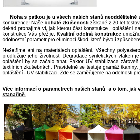
Noha s patkou je u všech našich stanů neoddělitelně 
konkurence! Naše
bohaté zkušenosti
získané z 20 let testo
dekád pronajímá ví, jak kterou část konstrukce i opláštění 
konstrukce Vás přežije.
Kvalitní odolná konstrukce
umožňuje
odolnostní parametr pro eliminaci škod, které bývají způsoben
Nešetříme ani na materiálech opláštění. Všechny polyestero
prodlužuje jeho životnost. Degradace syntetických vláken j
opláštění by se začalo trhat. Faktor UV stabilizace zároveň
textilních zkušebnách. Pravidelně se testuje gramáž tkaniny, j
opláštění - UV stabilizaci. Zde se zaměřujeme na odolnosti p
Více informací o parametrech našich stanů a o tom, jak vy
stanařině.