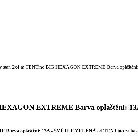
rty stan 2x4 m TENTino BIG HEXAGON EXTREME Barva opláštěn
G HEXAGON EXTREME Barva opláštění: 
 Barva opláštění: 13A - SVĚTLE ZELENÁ
od
TENTino
za báj