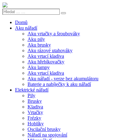
Hledat
Search
...
…
Domů
Aku nářadí
Aku vrtačky a šroubováky
Aku pily
Aku brusky
Aku rázové utahováky
Aku vrtací kladiva
Aku hřebíkovačky
Aku lampy
Aku vrtací kladiva
Aku nářadí - verze bez akumulátoru
Baterie a nabíječky k aku nářadí
Elektrické nářadí
Pily
Brusky
Kladiva
Vrtačky
Frézky
Hoblíky
Oscilační brusky
Nářadí na spojování