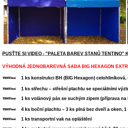
PUSŤTE SI VIDEO - "PALETA BAREV STANŮ TENTINO"
VÝHODNÁ JEDNOBAREVNÁ SADA BIG HEXAGON EXTREM
1 ks konstrukci BH (BIG Hexagon) celohliníková, s
1 ks střechu – střešní plachtu se speciálními výzt
1 ks volánový pás se suchým zipem (příprava na k
4 ks boční plachtu – 3 ks plná bez dveří a oken, 1
1 ks transportní vak na opláštění