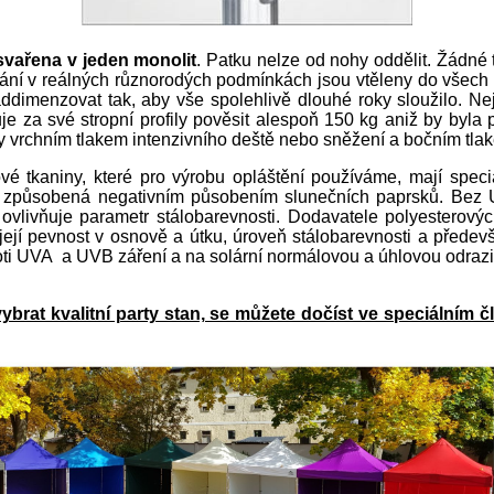
svařena v jeden monolit
. Patku nelze od nohy oddělit. Žádné
vání v reálných různorodých podmínkách jsou vtěleny do všech č
naddimenzovat tak, aby vše spolehlivě dlouhé roky sloužilo. N
 za své stropní profily pověsit alespoň 150 kg aniž by byla 
y vrchním tlakem intenzivního deště nebo sněžení a bočním tlak
vé tkaniny, které pro výrobu opláštění používáme, mají spec
e způsobená negativním působením slunečních paprsků. Bez UV 
 ovlivňuje parametr stálobarevnosti. Dodavatele polyesterovýc
ejí pevnost v osnově a útku, úroveň stálobarevnosti a především
roti UVA a UVB záření a na solární normálovou a úhlovou odrazi
brat kvalitní party stan, se můžete dočíst ve speciálním č