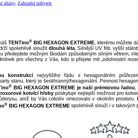
í altány
,
Zahradní nábytek
®
 náš
TENTino
BIG HEXAGON EXTREME
, kterému můžete dát
ydrží spolehlivě sloužit
dlouhá léta
. Silnější UV filtr, vyšší st
 stanu předejdete možným škodám způsobeným silným větrem, in
nek pro všechny z Vás, kdo si přejete mít „odolnostní rezervu
vou konstrukcí
nejvyššího řádu s hexagonálním průře
arty stanu, který je šestihranný/hexagonální. Pevnost hexagon
®
ino
BIG HEXAGON EXTREME je naší prémiovou řadou.
í
roxorové kotvící hřeby
poskytuje nejlepší možnost pro kotvení
půdorysu, aniž by Vás cokoliv omezovalo v okolním prostoru.
®
no
BIG HEXAGON EXTREME
spolehlivě slouží i v takových