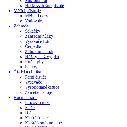
Mikronářadí
Horkovzdušné pistole
Měřící přístroje
Měřicí lasery
Vodováhy
Zahrada
Sekačky
Zahradní nůžky
Vysavače listí
Čerpadla
Zahradní nářadí
Nůžky na živý plot
Ruční pily
Sekery
Čistící technika
Parní čističe
Vysavače
Vysokotlaké čističe
Zametací stroje
Ruční nářadí
Pracovní nože
Klíče
Dláta
Kleště štípací
Kleště kombinované