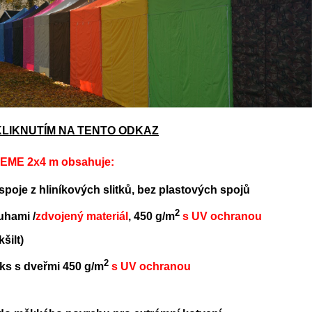
 KLIKNUTÍM NA TENTO ODKAZ
E 2x4 m obsahuje:
poje z hliníkových slitků, bez plastových spojů
2
uhami /
zdvojený materiál
, 450 g/m
s UV ochranou
šilt)
2
 ks s dveřmi 450 g/m
s UV ochranou