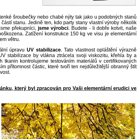
 tenké šroubečky nebo chabé nýty tak jako u podobných stanů
ástí stanu. Jedině ten, kdo party stany vlastní výroby několik
ejsme překupníci,
jsme výrobci
. Budete - li dobře kotvit, naše
poškozena. Zatížení konstrukce 150 kg ve visu je elementární
em větru.
iální úpravu
UV stabilizace
. Tato vlastnost opláštění výrazně
stabilizace by vlákna ztrácela svoji viskozitu, křehla by a
h tkanin kontrolujeme testováním materiálů v certifikovaných
 přítomnost částic, které tvoří ten nejdůležitější obranný štít
vost.
lánku, který byl zpracován pro Vaši elementární erudici ve