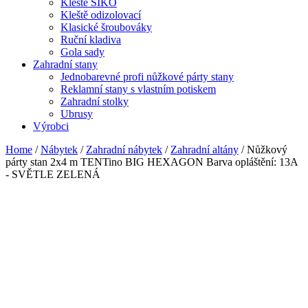
Kleště SIKO
Kleště odizolovací
Klasické šroubováky
Ruční kladiva
Gola sady
Zahradní stany
Jednobarevné profi nůžkové párty stany
Reklamní stany s vlastním potiskem
Zahradní stolky
Ubrusy
Výrobci
Home
/
Nábytek
/
Zahradní nábytek
/
Zahradní altány
/ Nůžkový
párty stan 2x4 m TENTino BIG HEXAGON Barva opláštění: 13A
- SVĚTLE ZELENÁ