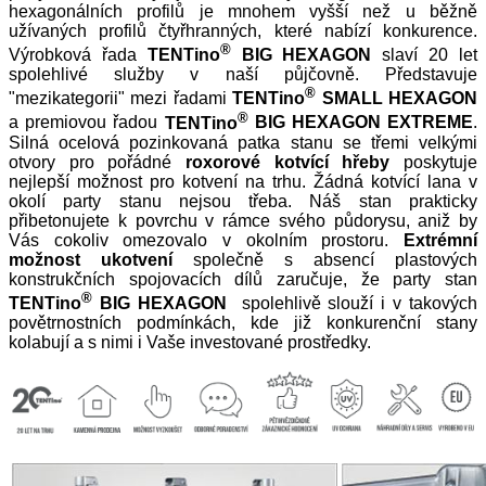
hexagonálních profilů je mnohem vyšší než u běžně
užívaných profilů čtyřhranných, které nabízí konkurence.
®
Výrobková řada
TENTino
BIG HEXAGON
slaví 20 let
spolehlivé služby v naší půjčovně. Představuje
®
"mezikategorii" mezi řadami
TENTino
SMALL HEXAGON
®
a premiovou řadou
TENTino
BIG HEXAGON EXTREME
.
Silná ocelová pozinkovaná patka stanu se třemi velkými
otvory pro pořádné
ro
xorové kotvící hřeby
poskytuje
nejlepší možnost pro kotvení na trhu. Žádná kotvící lana v
okolí party stanu nejsou třeba. Náš stan prakticky
přibetonujete k povrchu v rámce svého půdorysu, aniž by
Vás cokoliv omezovalo v okolním prostoru.
Extrémní
možnost ukotvení
společně s absencí plastových
konstrukčních spojovacích dílů zaručuje, že party stan
®
TENTino
BIG HEXAGON
spolehlivě slouží i v takových
povětrnostních podmínkách, kde již konkurenční stany
kolabují a s nimi i Vaše investované prostředky.