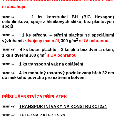
m obsahuje:
1 ks konstrukci BH (BIG Hexagon)
celohliníková, spoje z hliníkových slitků, bez plastových
spojů
1 ks střechu – střešní plachtu se speciálními
2
výztuhami /
zdvojený materiál
, 300 g/m
s UV ochranou
4 ks boční plachtu – 3 ks plná bez dveří a oken,
2
1 ks s dveřmi 300 g/m
s UV ochranou
1 ks transportní vak na opláštění
4 ks mohutný roxorový pozinkovaný hřeb 32 cm
do měkkého povrchu pro extrémní kotvení
PŘÍSLUŠENSTVÍ ZA PŘÍPLATEK:
TRANSPORTNÍ VAKY NA KONSTRUKCI 2x4
ŽELEZNÁ ZÁTĚŽ 15 kg