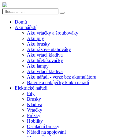
Hledat
Search
...
…
Domů
Aku nářadí
Aku vrtačky a šroubováky
Aku pily
Aku brusky
Aku rázové utahováky
Aku vrtací kladiva
Aku hřebíkovačky
Aku lampy
Aku vrtací kladiva
Aku nářadí - verze bez akumulátoru
Baterie a nabíječky k aku nářadí
Elektrické nářadí
Pily
Brusky
Kladiva
Vrtačky
Frézky
Hoblíky
Oscilační brusky
Nářadí na spojování