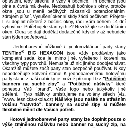
opláštění, tedy střechu a vždy 4 bočnice. Tři bočnice jsou
plné a čtvrtá má dveře. Neobsahují bočnice s okny, protože
okna jsou u méně pečlivých zákazníků potencionálním
zdrojem plísní. Vysušení okenní slídy žádá pečlivost. Přejete-
li si doplnit některé z bočnic okny, rádi Vám během 14 dní
vyhovíme. Potřebujete stan rychle? Nezdržujte se doděláním
oken. Okna se dají dodělat dodatečně kdykoliv až nebudete
stan týden potřebovat.
Jednobarevné nůžkové / rychlorozkládací party stany
®
TENTino
BIG HEXAGON
jsou vždy prodávány jako
kompletní sada, kde je, mimo jiné, vyřešeno i kotvení na
všechny typy povrchů. Nemusíte už nic jiného doobjednávat.
Okamžitě můžete začít party stan bezpečně používat. Nikdy
nepodceňujte kotvení stanu! K jednobarevnému hotovému
party stanu z naší nabídky je možné přikoupit tzv.
"
Potištěné
bannery na suché zipy"
a
"
Potištěné nášivky
"
které
ponesou Váš "brand", Vaše logo nebo jakýkoliv jiné
sdělení. Tyto nášivky umisťujeme na volány střech (viz.
"www. lesnicka-skola.cz)
Nášivky jsou našité na střešním
volánu "natvrdo", bannery na suché zipy si můžete
flexibilně měnit dle Vašich potřeb.
Hotové jednobarevné party stany lze doplnit pouze o
výše zmíněnou nášivku nebo banner na suchý zip, na