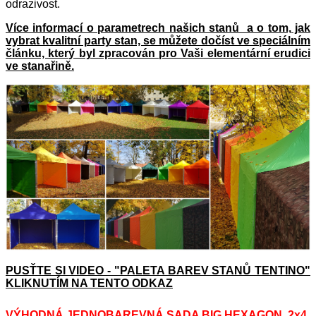
odrazivost.
Více informací o parametrech našich stanů a o tom, jak
vybrat kvalitní party stan, se můžete dočíst ve speciálním
článku, který byl zpracován pro Vaši elementární erudici
ve stanařině.
PUSŤTE SI VIDEO - "PALETA BAREV STANŮ TENTINO"
KLIKNUTÍM NA TENTO ODKAZ
VÝHODNÁ JEDNOBAREVNÁ SADA BIG HEXAGON 2x4