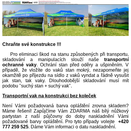
Chraňte své konstrukce !!!
Pro eliminaci škod na stanu způsobených při transportu,
skladování a manipulacích slouží naše
transportní
ochranné vaky
. Ochrání stan před oděry a ušpiněním. V
případě, že vložíte do vaků stan mokrý, nezapomeňte jej
okamžitě po příjezdu na sídlo z vaků vyndat a řádně vysušit
jak stan, tak vaky. Dlouhodobější skladování musí mít
podobu "suchý stan + suchý vak".
Transportní vak na konstrukci bez koleček
Není Vámi požadovaná barva opláštění zrovna skladem?
Máme řešení! Zapůjčíme Vám ZDARMA náš bílý nůžkový
partystan z naší půjčovny do doby naskladnění Vámi
požadované barvy opláštění. Pro tyto případy volejte
+420
777 259 525
. Dáme Vám informaci o datu naskladnění.