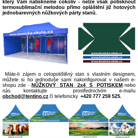
který Vám natiskneme cokoliv - nelze však potisknout
termosublimační metodou přímo opláštění již hotových
jednobarevných nůžkových párty stanů.
Máte-li zájem o celopotištěný stan s vlastním designem,
můžete si ho jednoduše sami nakonfigurovat v našem e-
shopu zde -
NŮŽKOVÝ STAN 2x4 S POTISKEM
nebo
nás
kontaktujte prostřednictvím e-mailu
obchod@tentino.cz
či telefonicky
+420 777 259 525.