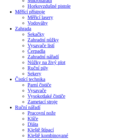
Mikronářadí
Horkovzdušné pistole
Měřící přístroje
Měřicí lasery
Vodováhy
Zahrada
Sekačky
Zahradní nůžky
Vysavače listí
Čerpadla
Zahradní nářadí
Nůžky na živý plot
Ruční pily
Sekery
Čistící technika
Parní čističe
Vysavače
Vysokotlaké čističe
Zametací stroje
Ruční nářadí
Pracovní nože
Klíče
Dláta
Kleště štípací
Kleště kombinované