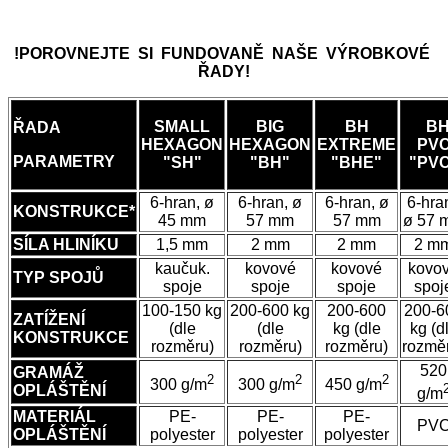
!POROVNEJTE SI FUNDOVANĚ NAŠE VÝROBKOVÉ
ŘADY!
SMALL
BIG
BH
B
ŘADA
HEXAGON
HEXAGON
EXTREME
PV
PARAMETRY
"SH"
"BH"
"BHE"
"PV
6-hran, ø
6-hran, ø
6-hran, ø
6-hra
KONSTRUKCE*
45 mm
57 mm
57 mm
ø 57 
SÍLA HLINÍKU
1,5 mm
2 mm
2 mm
2 m
kaučuk.
kovové
kovové
kovo
TYP SPOJŮ
spoje
spoje
spoje
spoj
100-150 kg
200-600 kg
200-600
200-6
ZATÍŽENÍ
(dle
(dle
kg (dle
kg (d
KONSTRUKCE
rozměru)
rozměru)
rozměru)
rozmě
520
GRAMÁŽ
2
2
2
300 g/m
300 g/m
450 g/m
OPLÁŠTĚNÍ
g/m
MATERIÁL
PE-
PE-
PE-
PV
OPLÁŠTĚNÍ
polyester
polyester
polyester