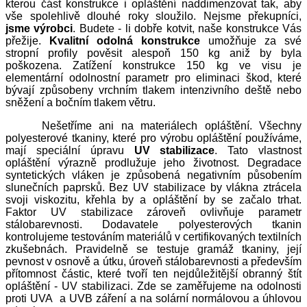
kterou část konstrukce i opláštění naddimenzovat tak, aby
vše spolehlivě dlouhé roky sloužilo. Nejsme překupníci,
jsme výrobci
. Budete - li dobře kotvit, naše konstrukce Vás
přežije.
Kvalitní odolná konstrukce
umožňuje za své
stropní profily pověsit alespoň 150 kg aniž by byla
poškozena. Zatížení konstrukce 150 kg ve visu je
elementární odolnostní parametr pro eliminaci škod, které
bývají způsobeny vrchním tlakem intenzivního deště nebo
sněžení a bočním tlakem větru.
Nešetříme ani na materiálech opláštění. Všechny
polyesterové tkaniny, které pro výrobu opláštění používáme,
mají speciální úpravu
UV stabilizace
. Tato vlastnost
opláštění výrazně prodlužuje jeho životnost. Degradace
syntetických vláken je způsobená negativním působením
slunečních paprsků. Bez UV stabilizace by vlákna ztrácela
svoji viskozitu, křehla by a opláštění by se začalo trhat.
Faktor UV stabilizace zároveň ovlivňuje parametr
stálobarevnosti. Dodavatele polyesterových tkanin
kontrolujeme testováním materiálů v certifikovaných textilních
zkušebnách. Pravidelně se testuje gramáž tkaniny, její
pevnost v osnově a útku, úroveň stálobarevnosti a především
přítomnost částic, které tvoří ten nejdůležitější obranný štít
opláštění - UV stabilizaci. Zde se zaměřujeme na odolnosti
proti UVA a UVB záření a na solární normálovou a úhlovou