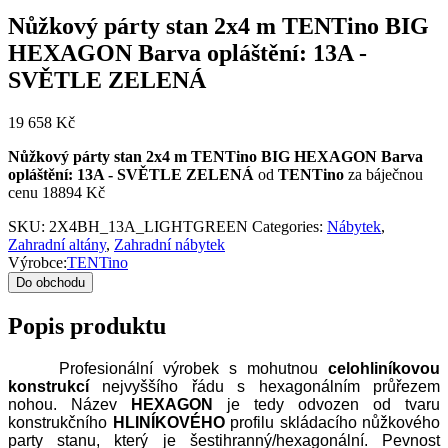
Nůžkový párty stan 2x4 m TENTino BIG
HEXAGON Barva opláštění: 13A -
SVĚTLE ZELENÁ
19 658
Kč
Nůžkový párty stan 2x4 m TENTino BIG HEXAGON Barva
opláštění: 13A - SVĚTLE ZELENÁ
od
TENTino
za báječnou
cenu 18894 Kč
SKU:
2X4BH_13A_LIGHTGREEN
Categories:
Nábytek
,
Zahradní altány
,
Zahradní nábytek
Výrobce:
TENTino
Do obchodu
Popis produktu
Profesionální výrobek s mohutnou
celohliníkovou
konstrukcí
nejvyššího řádu s hexagonálním průřezem
nohou. Název
HEXAGON
je tedy odvozen od tvaru
konstrukčního
HLINÍKOVÉHO
profilu skládacího nůžkového
party stanu, který je šestihranný/hexagonální. Pevnost