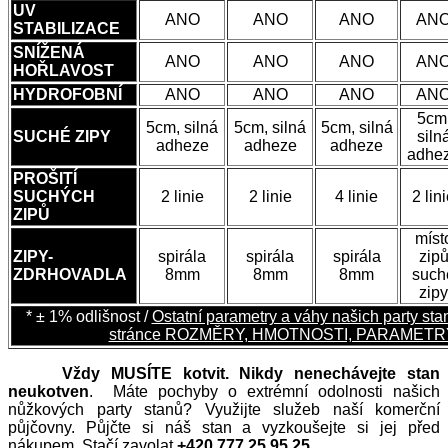
UV
ANO
ANO
ANO
AN
STABILIZACE
SNÍŽENÁ
ANO
ANO
ANO
AN
HOŘLAVOST
HYDROFOBNÍ
ANO
ANO
ANO
AN
5cm
5cm, silná
5cm, silná
5cm, silná
SUCHÉ ZIPY
siln
adheze
adheze
adheze
adhe
PROŠITÍ
SUCHÝCH
2 linie
2 linie
4 linie
2 lin
ZIPŮ
míst
ZIPY-
spirála
spirála
spirála
zip
ZDRHOVADLA
8mm
8mm
8mm
such
zipy
* ± 1% odlišnost /
Ostatní parametry a váhy našich party sta
stránce ROZMĚRY, HMOTNOSTI, PARAMETR
Vždy MUSÍTE kotvit. Nikdy nenechávejte stan
neukotven
. Máte pochyby o extrémní odolnosti našich
nůžkových party stanů? Využijte služeb naší komerční
půjčovny. Půjčte si náš stan a vyzkoušejte si jej před
nákupem. Stačí zavolat
+420 777 25 95 25.