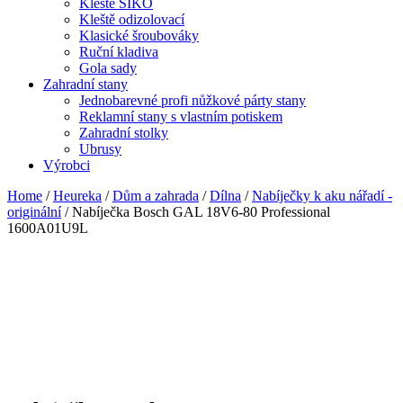
Kleště SIKO
Kleště odizolovací
Klasické šroubováky
Ruční kladiva
Gola sady
Zahradní stany
Jednobarevné profi nůžkové párty stany
Reklamní stany s vlastním potiskem
Zahradní stolky
Ubrusy
Výrobci
Home
/
Heureka
/
Dům a zahrada
/
Dílna
/
Nabíječky k aku nářadí -
originální
/ Nabíječka Bosch GAL 18V6-80 Professional
1600A01U9L