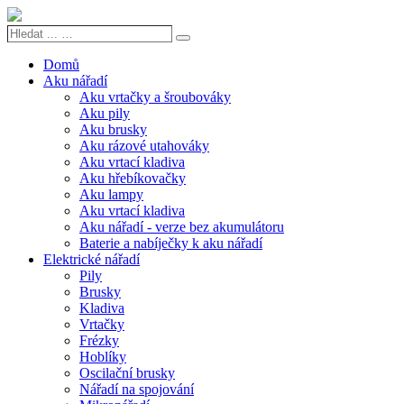
Hledat
Search
...
…
Domů
Aku nářadí
Aku vrtačky a šroubováky
Aku pily
Aku brusky
Aku rázové utahováky
Aku vrtací kladiva
Aku hřebíkovačky
Aku lampy
Aku vrtací kladiva
Aku nářadí - verze bez akumulátoru
Baterie a nabíječky k aku nářadí
Elektrické nářadí
Pily
Brusky
Kladiva
Vrtačky
Frézky
Hoblíky
Oscilační brusky
Nářadí na spojování