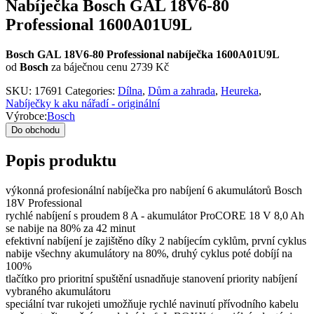
Nabíječka Bosch GAL 18V6-80
Professional 1600A01U9L
Bosch GAL 18V6-80 Professional nabíječka 1600A01U9L
od
Bosch
za báječnou cenu 2739 Kč
SKU:
17691
Categories:
Dílna
,
Dům a zahrada
,
Heureka
,
Nabíječky k aku nářadí - originální
Výrobce:
Bosch
Do obchodu
Popis produktu
výkonná profesionální nabíječka pro nabíjení 6 akumulátorů Bosch
18V Professional
rychlé nabíjení s proudem 8 A - akumulátor ProCORE 18 V 8,0 Ah
se nabije na 80% za 42 minut
efektivní nabíjení je zajištěno díky 2 nabíjecím cyklům, první cyklus
nabije všechny akumulátory na 80%, druhý cyklus poté dobíjí na
100%
tlačítko pro prioritní spuštění usnadňuje stanovení priority nabíjení
vybraného akumulátoru
speciální tvar rukojeti umožňuje rychlé navinutí přívodního kabelu