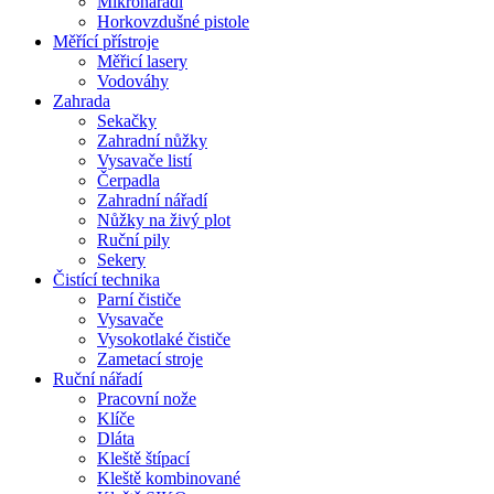
Mikronářadí
Horkovzdušné pistole
Měřící přístroje
Měřicí lasery
Vodováhy
Zahrada
Sekačky
Zahradní nůžky
Vysavače listí
Čerpadla
Zahradní nářadí
Nůžky na živý plot
Ruční pily
Sekery
Čistící technika
Parní čističe
Vysavače
Vysokotlaké čističe
Zametací stroje
Ruční nářadí
Pracovní nože
Klíče
Dláta
Kleště štípací
Kleště kombinované