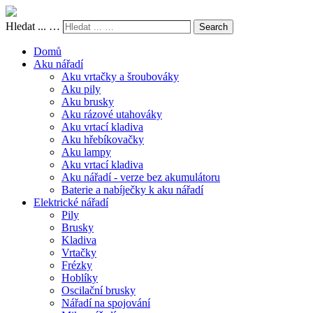
Hledat ... …
Search
Domů
Aku nářadí
Aku vrtačky a šroubováky
Aku pily
Aku brusky
Aku rázové utahováky
Aku vrtací kladiva
Aku hřebíkovačky
Aku lampy
Aku vrtací kladiva
Aku nářadí - verze bez akumulátoru
Baterie a nabíječky k aku nářadí
Elektrické nářadí
Pily
Brusky
Kladiva
Vrtačky
Frézky
Hoblíky
Oscilační brusky
Nářadí na spojování