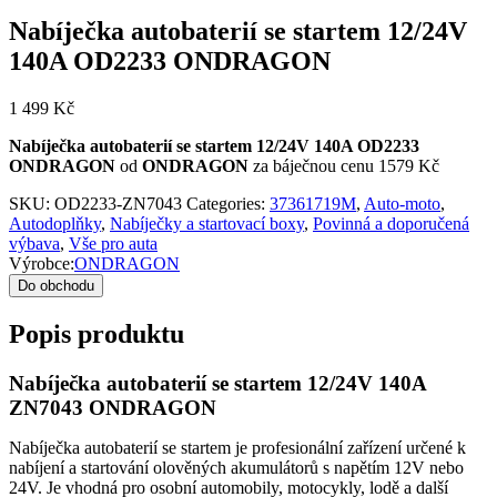
Nabíječka autobaterií se startem 12/24V
140A OD2233 ONDRAGON
1 499
Kč
Nabíječka autobaterií se startem 12/24V 140A OD2233
ONDRAGON
od
ONDRAGON
za báječnou cenu 1579 Kč
SKU:
OD2233-ZN7043
Categories:
37361719M
,
Auto-moto
,
Autodoplňky
,
Nabíječky a startovací boxy
,
Povinná a doporučená
výbava
,
Vše pro auta
Výrobce:
ONDRAGON
Do obchodu
Popis produktu
Nabíječka autobaterií se startem 12/24V 140A
ZN7043 ONDRAGON
Nabíječka autobaterií se startem je profesionální zařízení určené k
nabíjení a startování olověných akumulátorů s napětím 12V nebo
24V. Je vhodná pro osobní automobily, motocykly, lodě a další