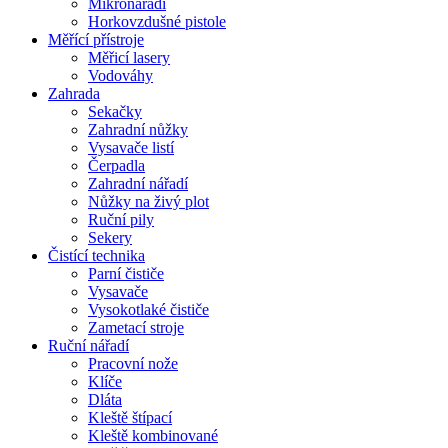
Mikronářadí
Horkovzdušné pistole
Měřící přístroje
Měřicí lasery
Vodováhy
Zahrada
Sekačky
Zahradní nůžky
Vysavače listí
Čerpadla
Zahradní nářadí
Nůžky na živý plot
Ruční pily
Sekery
Čistící technika
Parní čističe
Vysavače
Vysokotlaké čističe
Zametací stroje
Ruční nářadí
Pracovní nože
Klíče
Dláta
Kleště štípací
Kleště kombinované