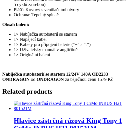
5 cyklů za sebou)
Plášť: Kovový s ventilačními otvory
Ochrana: Tepelný spínač
Obsah balení:
1× Nabíječka autobaterií se startem
1× Napájecí kabel
1× Kabely pro připojení baterie ("+" a "-")
1× Uživatelský manuál v angličtině
1× Originální balení
Nabíječka autobaterií se startem 12/24V 140A OD2233
ONDRAGON
od
ONDRAGON
za báječnou cenu 1579 Kč
Related products
Hlavice zástrčná rázová King Tony 1