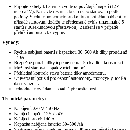
Připojte kabely k baterii a zvolte odpovídající napětí (12V
nebo 24V). Nastavte režim nabíjení nebo startování podle
potřeby. Sledujte ampérmetr pro kontrolu průběhu nabíjení. V
případě startování dodržujte předepsané cykly (maximálně 5
startů s 30sekundovou přestávkou). Zařízení se v případě
přehřátí automaticky vypne.
Výhody:
Rychlé nabíjení baterií s kapacitou 30–500 Ah díky proudu až
140A.
Bezpečné použití díky tepelné ochraně a kvalitní konstrukci.
Možnost startování spalovacích motorů.
Přehledná kontrola stavu baterie díky ampérmetru.
Univerzální použití pro osobní automobily, motocykly, lodě a
další zařízení.
Jednoduché ovládání a snadná přenositelnost.
Technické parametry:
Napájení: 230 V / 50 Hz
Nabíjecí napětí: 12V / 24V
Nabíjecí proud: 140 A
Kapacita nabíjené baterie: 30–500 Ah
Startovací režim: 5 sekund provoz, 30 sekund přestávka (max.