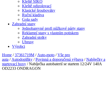
Kleště SIKO
Kleště odizolovací
Klasické šroubováky
Ruční kladiva
Gola sady
Zahradní stany
Jednobarevné profi nůžkové párty stany
Reklamní stany s vlastním potiskem
Zahradní stolky
Ubrusy
Výrobci
Home
/
37361719M
/
Auto-moto
/
Vše pro
auta
/
Autodoplňky
/
Povinná a doporučená výbava
/
Nabíječky a
startovací boxy
/ Nabíječka autobaterií se startem 12/24V 140A
OD2233 ONDRAGON