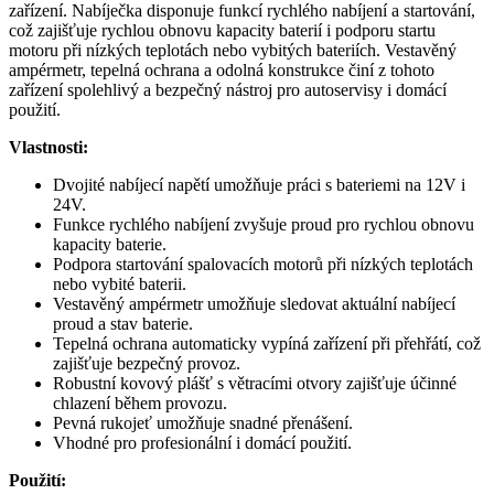
zařízení. Nabíječka disponuje funkcí rychlého nabíjení a startování,
což zajišťuje rychlou obnovu kapacity baterií i podporu startu
motoru při nízkých teplotách nebo vybitých bateriích. Vestavěný
ampérmetr, tepelná ochrana a odolná konstrukce činí z tohoto
zařízení spolehlivý a bezpečný nástroj pro autoservisy i domácí
použití.
Vlastnosti:
Dvojité nabíjecí napětí umožňuje práci s bateriemi na 12V i
24V.
Funkce rychlého nabíjení zvyšuje proud pro rychlou obnovu
kapacity baterie.
Podpora startování spalovacích motorů při nízkých teplotách
nebo vybité baterii.
Vestavěný ampérmetr umožňuje sledovat aktuální nabíjecí
proud a stav baterie.
Tepelná ochrana automaticky vypíná zařízení při přehřátí, což
zajišťuje bezpečný provoz.
Robustní kovový plášť s větracími otvory zajišťuje účinné
chlazení během provozu.
Pevná rukojeť umožňuje snadné přenášení.
Vhodné pro profesionální i domácí použití.
Použití: