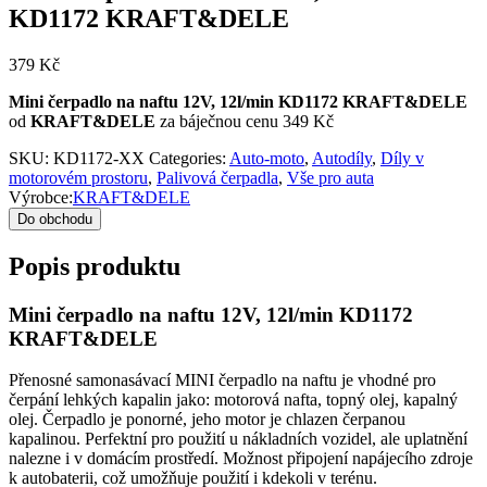
KD1172 KRAFT&DELE
379
Kč
Mini čerpadlo na naftu 12V, 12l/min KD1172 KRAFT&DELE
od
KRAFT&DELE
za báječnou cenu 349 Kč
SKU:
KD1172-XX
Categories:
Auto-moto
,
Autodíly
,
Díly v
motorovém prostoru
,
Palivová čerpadla
,
Vše pro auta
Výrobce:
KRAFT&DELE
Do obchodu
Popis produktu
Mini čerpadlo na naftu 12V, 12l/min KD1172
KRAFT&DELE
Přenosné samonasávací MINI čerpadlo na naftu je vhodné pro
čerpání lehkých kapalin jako: motorová nafta, topný olej, kapalný
olej.
Čerpadlo je ponorné, jeho motor je chlazen čerpanou
kapalinou.
Perfektní pro použití u nákladních vozidel, ale uplatnění
nalezne i v domácím prostředí
.
Možnost připojení napájecího zdroje
k autobaterii, což umožňuje použití i kdekoli v terénu.