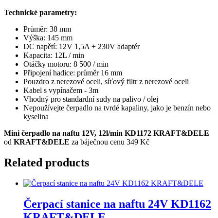
Technické parametry:
Průměr: 38 mm
Výška: 145 mm
DC napětí: 12V 1,5A + 230V adaptér
Kapacita: 12L / min
Otáčky motoru: 8 500 / min
Připojení hadice: průměr 16 mm
Pouzdro z nerezové oceli, síťový filtr z nerezové oceli
Kabel s vypínačem - 3m
Vhodný pro standardní sudy na palivo / olej
Nepoužívejte čerpadlo na tvrdé kapaliny, jako je benzín nebo
kyselina
Mini čerpadlo na naftu 12V, 12l/min KD1172 KRAFT&DELE
od
KRAFT&DELE
za báječnou cenu 349 Kč
Related products
Čerpací stanice na naftu 24V KD1162
KRAFT&DELE