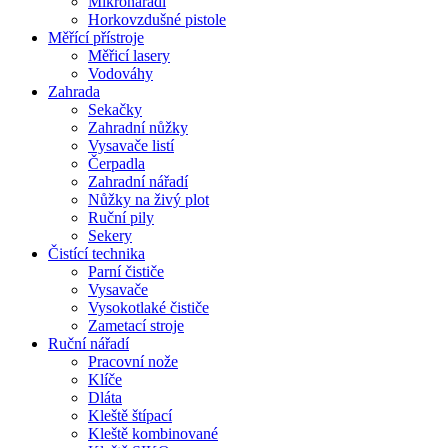
Mikronářadí
Horkovzdušné pistole
Měřící přístroje
Měřicí lasery
Vodováhy
Zahrada
Sekačky
Zahradní nůžky
Vysavače listí
Čerpadla
Zahradní nářadí
Nůžky na živý plot
Ruční pily
Sekery
Čistící technika
Parní čističe
Vysavače
Vysokotlaké čističe
Zametací stroje
Ruční nářadí
Pracovní nože
Klíče
Dláta
Kleště štípací
Kleště kombinované