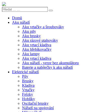
Hledat
Search
...
…
Domů
Aku nářadí
Aku vrtačky a šroubováky
Aku pily
Aku brusky
Aku rázové utahováky
Aku vrtací kladiva
Aku hřebíkovačky
Aku lampy
Aku vrtací kladiva
Aku nářadí - verze bez akumulátoru
Baterie a nabíječky k aku nářadí
Elektrické nářadí
Pily
Brusky
Kladiva
Vrtačky
Frézky
Hoblíky
Oscilační brusky
Nářadí na spojování