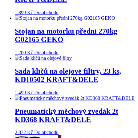
1 899
Kč
Do obchodu
Stojan na motorku přední 270kg
G02165 GEKO
1 200
Kč
Do obchodu
Sada klíčů na olejové filtry, 23 ks,
KD10502 KRAFT&DELE
1 499
Kč
Do obchodu
Pneumatický měchový zvedák 2t
KD368 KRAFT&DELE
2 872
Kč
Do obchodu