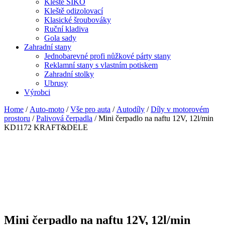
Kleště SIKO
Kleště odizolovací
Klasické šroubováky
Ruční kladiva
Gola sady
Zahradní stany
Jednobarevné profi nůžkové párty stany
Reklamní stany s vlastním potiskem
Zahradní stolky
Ubrusy
Výrobci
Home
/
Auto-moto
/
Vše pro auta
/
Autodíly
/
Díly v motorovém
prostoru
/
Palivová čerpadla
/ Mini čerpadlo na naftu 12V, 12l/min
KD1172 KRAFT&DELE
Mini čerpadlo na naftu 12V, 12l/min