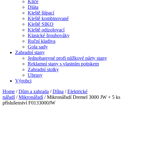
Klíče
Dláta
Kleště štípací
Kleště kombinované
Kleště SIKO
Kleště odizolovací
Klasické šroubováky
Ruční kladiva
Gola sady
Zahradní stany
Jednobarevné profi nůžkové párty stany
Reklamní stany s vlastním potiskem
Zahradní stolky
Ubrusy
Výrobci
Home
/
Dům a zahrada
/
Dílna
/
Elektrické
nářadí
/
Mikronářadí
/ Mikronářadí Dremel 3000 JW + 5 ks
příslušenství F0133000JW