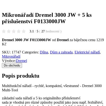
Mikronářadí Dremel 3000 JW + 5 ks
příslušenství F0133000JW
3.1
/
5
(
27
hodnocení
)
Dremel 3000 JW F0133000JW
od
Dremel
za báječnou cenu 1219
Kč
SKU:
17747
Categories:
Dílna
,
Dům a zahrada
,
Elektrické nářadí
,
Mikronářadí
Výrobce:
Dremel
Do obchodu
Popis produktu
Multifunkční nářadí - rychlé, kompaktní, všestranné - Dremel 3000
Multi-Tool
základní sada nářadí a 5 ks originálního příslušenství
sada je vhodná pro různé způsoby použití jako jsou např. řezbářství,