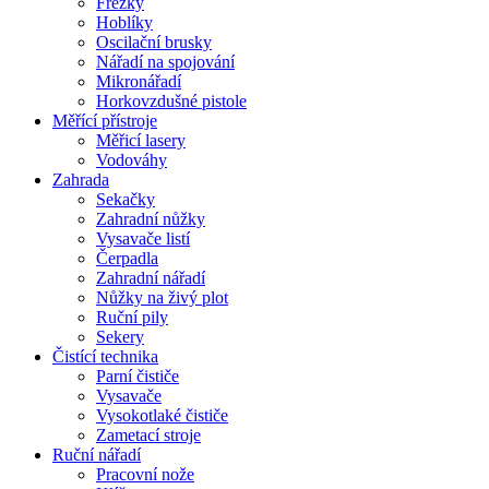
Frézky
Hoblíky
Oscilační brusky
Nářadí na spojování
Mikronářadí
Horkovzdušné pistole
Měřící přístroje
Měřicí lasery
Vodováhy
Zahrada
Sekačky
Zahradní nůžky
Vysavače listí
Čerpadla
Zahradní nářadí
Nůžky na živý plot
Ruční pily
Sekery
Čistící technika
Parní čističe
Vysavače
Vysokotlaké čističe
Zametací stroje
Ruční nářadí
Pracovní nože