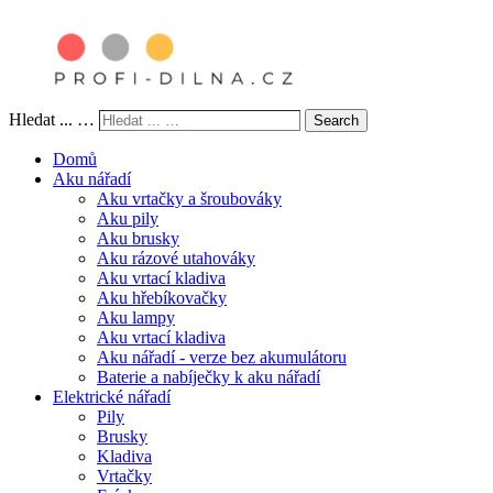
Hledat ... …
Search
Domů
Aku nářadí
Aku vrtačky a šroubováky
Aku pily
Aku brusky
Aku rázové utahováky
Aku vrtací kladiva
Aku hřebíkovačky
Aku lampy
Aku vrtací kladiva
Aku nářadí - verze bez akumulátoru
Baterie a nabíječky k aku nářadí
Elektrické nářadí
Pily
Brusky
Kladiva
Vrtačky