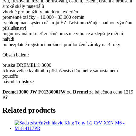
rytí, frézování, řezání, obrušování, ostření, leštění, čištění a broušení
široké skály materiálů
vhodné pro použití v interiéru i exteriéru
proměnné otáčky – 10.000 - 33.000 ot/min
rychloupínací systém nástrojů EZ Twist umožňuje snadnou výměnu
příslušenství
pogumovaná rukojeť značně omezuje vibrace a zlepšuje držení
nářadí
po bezplatné registraci možnost prodloužení záruky na 3 roky
Obsah balení:
bruska DREMEL® 3000
5 kusů velice kvalitního příslušenství Dremel v samostatném
pouzdře
návod k obsluze
Dremel 3000 JW F0133000JW
od
Dremel
za báječnou cenu 1219
Kč
Related products