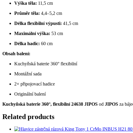
Výška těla:
11,5 cm
Průměr těla:
4,4–5,2 cm
Délka flexibilní výpusti:
41,5 cm
Maximální výška:
53 cm
Délka hadic:
60 cm
Obsah balení:
Kuchyňská baterie 360° flexibilní
Montážní sada
2× připojovací hadice
Originální balení
Kuchyňská baterie 360°, flexibilní 24638 JIPOS
od
JIPOS
za báje
Related products