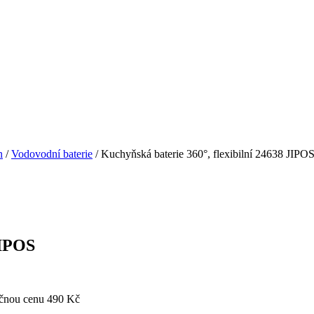
n
/
Vodovodní baterie
/ Kuchyňská baterie 360°, flexibilní 24638 JIPO
JIPOS
čnou cenu 490 Kč