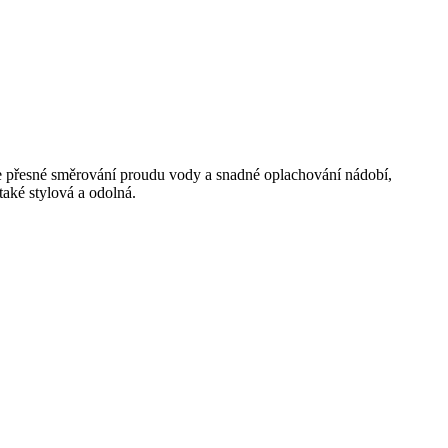
e přesné směrování proudu vody a snadné oplachování nádobí,
 také stylová a odolná.