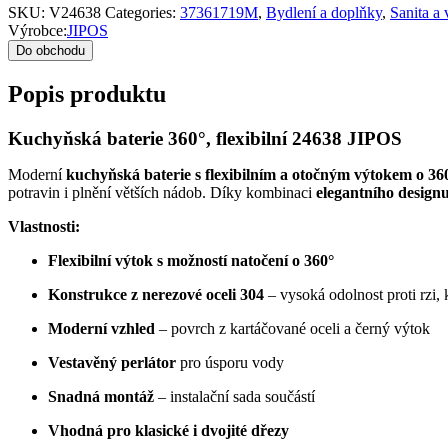
SKU:
V24638
Categories:
37361719M
,
Bydlení a doplňky
,
Sanita a
Výrobce:
JIPOS
Do obchodu
Popis produktu
Kuchyňská baterie 360°, flexibilní 24638 JIPOS
Moderní
kuchyňská baterie s flexibilním a otočným výtokem o 36
potravin i plnění větších nádob. Díky kombinaci
elegantního designu
Vlastnosti:
Flexibilní výtok s možností natočení o 360°
Konstrukce z nerezové oceli 304
– vysoká odolnost proti rzi
Moderní vzhled
– povrch z kartáčované oceli a černý výtok
Vestavěný perlátor
pro úsporu vody
Snadná montáž
– instalační sada součástí
Vhodná pro klasické i dvojité dřezy