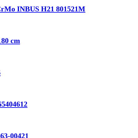
1 CrMo INBUS H21 801521M
 180 cm
S
65404612
63-00421