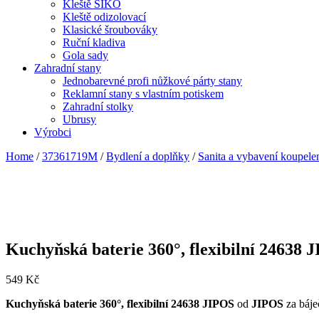
Kleště SIKO
Kleště odizolovací
Klasické šroubováky
Ruční kladiva
Gola sady
Zahradní stany
Jednobarevné profi nůžkové párty stany
Reklamní stany s vlastním potiskem
Zahradní stolky
Ubrusy
Výrobci
Home
/
37361719M
/
Bydlení a doplňky
/
Sanita a vybavení koupele
Kuchyňská baterie 360°, flexibilní 24638 
549
Kč
Kuchyňská baterie 360°, flexibilní 24638 JIPOS
od
JIPOS
za báje