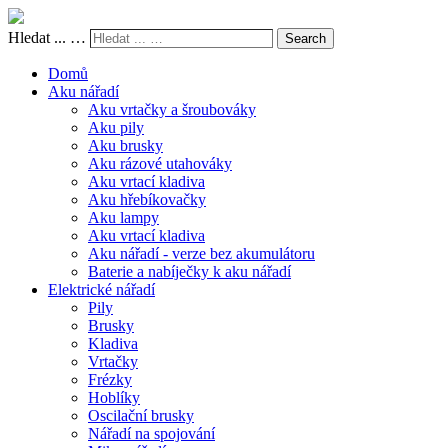
Hledat ... …
Search
Domů
Aku nářadí
Aku vrtačky a šroubováky
Aku pily
Aku brusky
Aku rázové utahováky
Aku vrtací kladiva
Aku hřebíkovačky
Aku lampy
Aku vrtací kladiva
Aku nářadí - verze bez akumulátoru
Baterie a nabíječky k aku nářadí
Elektrické nářadí
Pily
Brusky
Kladiva
Vrtačky
Frézky
Hoblíky
Oscilační brusky
Nářadí na spojování