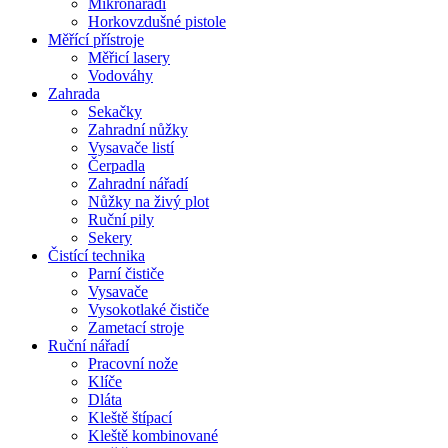
Mikronářadí
Horkovzdušné pistole
Měřící přístroje
Měřicí lasery
Vodováhy
Zahrada
Sekačky
Zahradní nůžky
Vysavače listí
Čerpadla
Zahradní nářadí
Nůžky na živý plot
Ruční pily
Sekery
Čistící technika
Parní čističe
Vysavače
Vysokotlaké čističe
Zametací stroje
Ruční nářadí
Pracovní nože
Klíče
Dláta
Kleště štípací
Kleště kombinované