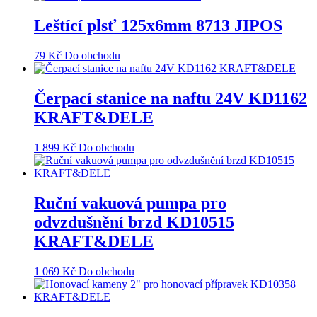
Leštící plsť 125x6mm 8713 JIPOS
79
Kč
Do obchodu
Čerpací stanice na naftu 24V KD1162
KRAFT&DELE
1 899
Kč
Do obchodu
Ruční vakuová pumpa pro
odvzdušnění brzd KD10515
KRAFT&DELE
1 069
Kč
Do obchodu