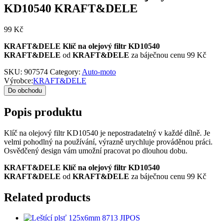
KD10540 KRAFT&DELE
99
Kč
KRAFT&DELE Klíč na olejový filtr KD10540
KRAFT&DELE
od
KRAFT&DELE
za báječnou cenu 99 Kč
SKU:
907574
Category:
Auto-moto
Výrobce:
KRAFT&DELE
Do obchodu
Popis produktu
Klíč na olejový filtr KD10540 je nepostradatelný v každé dílně. Je
velmi pohodlný na používání, výrazně urychluje prováděnou práci.
Osvědčený design vám umožní pracovat po dlouhou dobu.
KRAFT&DELE Klíč na olejový filtr KD10540
KRAFT&DELE
od
KRAFT&DELE
za báječnou cenu 99 Kč
Related products