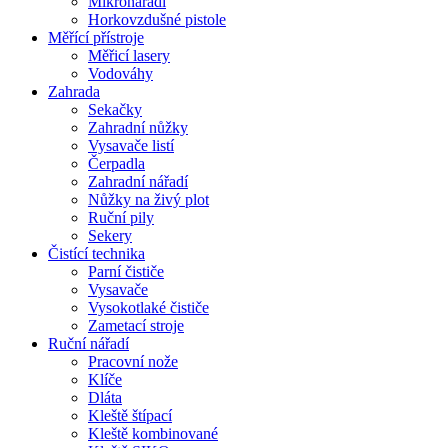
Mikronářadí
Horkovzdušné pistole
Měřící přístroje
Měřicí lasery
Vodováhy
Zahrada
Sekačky
Zahradní nůžky
Vysavače listí
Čerpadla
Zahradní nářadí
Nůžky na živý plot
Ruční pily
Sekery
Čistící technika
Parní čističe
Vysavače
Vysokotlaké čističe
Zametací stroje
Ruční nářadí
Pracovní nože
Klíče
Dláta
Kleště štípací
Kleště kombinované