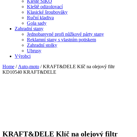
Kleště SIKO
Kleště odizolovací
Klasické šroubováky
Ruční kladiva
Gola sady
Zahradní stany
Jednobarevné profi nůžkové párty stany
Reklamní stany s vlastním potiskem
Zahradní stolky
Ubrusy
Výrobci
Home
/
Auto-moto
/ KRAFT&DELE Klíč na olejový filtr
KD10540 KRAFT&DELE
KRAFT&DELE Klíč na olejový filtr