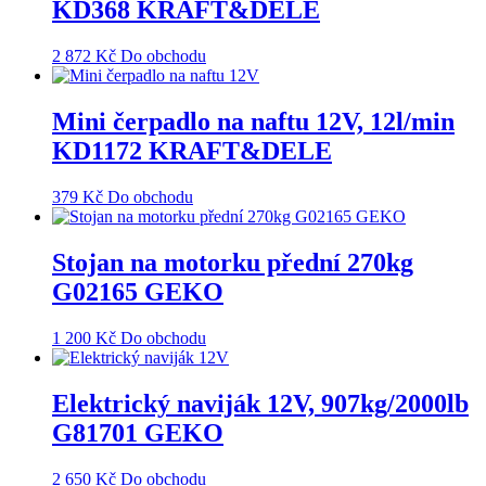
KD368 KRAFT&DELE
2 872
Kč
Do obchodu
Mini čerpadlo na naftu 12V, 12l/min
KD1172 KRAFT&DELE
379
Kč
Do obchodu
Stojan na motorku přední 270kg
G02165 GEKO
1 200
Kč
Do obchodu
Elektrický naviják 12V, 907kg/2000lb
G81701 GEKO
2 650
Kč
Do obchodu