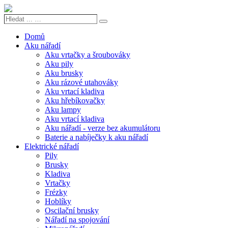
Hledat
Search
...
…
Domů
Aku nářadí
Aku vrtačky a šroubováky
Aku pily
Aku brusky
Aku rázové utahováky
Aku vrtací kladiva
Aku hřebíkovačky
Aku lampy
Aku vrtací kladiva
Aku nářadí - verze bez akumulátoru
Baterie a nabíječky k aku nářadí
Elektrické nářadí
Pily
Brusky
Kladiva
Vrtačky
Frézky
Hoblíky
Oscilační brusky
Nářadí na spojování