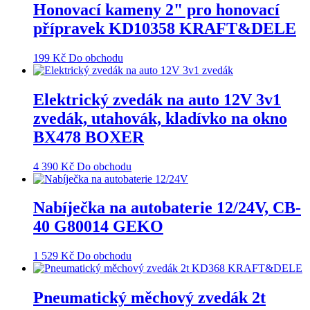
Honovací kameny 2" pro honovací
přípravek KD10358 KRAFT&DELE
199
Kč
Do obchodu
Elektrický zvedák na auto 12V 3v1
zvedák, utahovák, kladívko na okno
BX478 BOXER
4 390
Kč
Do obchodu
Nabíječka na autobaterie 12/24V, CB-
40 G80014 GEKO
1 529
Kč
Do obchodu
Pneumatický měchový zvedák 2t