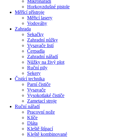
Mikronářadí
Horkovzdušné pistole
Měřící přístroje
Měřicí lasery
Vodováhy
Zahrada
Sekačky
Zahradní nůžky
Vysavače listí
Čerpadla
Zahradní nářadí
Nůžky na živý plot
Ruční pily
Sekery
Čistící technika
Parní čističe
Vysavače
Vysokotlaké čističe
Zametací stroje
Ruční nářadí
Pracovní nože
Klíče
Dláta
Kleště štípací
Kleště kombinované