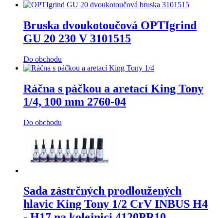
Bruska dvoukotoučová OPTIgrind
GU 20 230 V 3101515
Do obchodu
Ráčna s páčkou a aretací King Tony
1/4, 100 mm 2760-04
Do obchodu
Sada zástrčných prodloužených
hlavic King Tony 1/2 CrV INBUS H4
- H17 na kolejnici 4120PR10