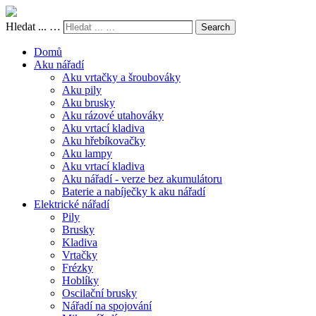
Hledat ... …
Search
Domů
Aku nářadí
Aku vrtačky a šroubováky
Aku pily
Aku brusky
Aku rázové utahováky
Aku vrtací kladiva
Aku hřebíkovačky
Aku lampy
Aku vrtací kladiva
Aku nářadí - verze bez akumulátoru
Baterie a nabíječky k aku nářadí
Elektrické nářadí
Pily
Brusky
Kladiva
Vrtačky
Frézky
Hoblíky
Oscilační brusky
Nářadí na spojování