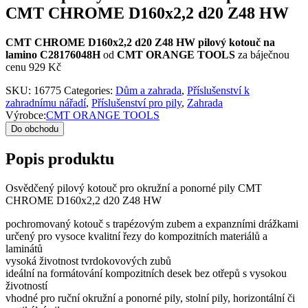
CMT CHROME D160x2,2 d20 Z48 HW
CMT CHROME D160x2,2 d20 Z48 HW pilový kotouč na
lamino C28176048H
od
CMT ORANGE TOOLS
za báječnou
cenu 929 Kč
SKU:
16775
Categories:
Dům a zahrada
,
Příslušenství k
zahradnímu nářadí
,
Příslušenství pro pily
,
Zahrada
Výrobce:
CMT ORANGE TOOLS
Do obchodu
Popis produktu
Osvědčený pilový kotouč pro okružní a ponorné pily CMT
CHROME D160x2,2 d20 Z48 HW
pochromovaný kotouč s trapézovým zubem a expanzními drážkami
určený pro vysoce kvalitní řezy do kompozitních materiálů a
laminátů
vysoká životnost tvrdokovových zubů
ideální na formátování kompozitních desek bez otřepů s vysokou
životností
vhodné pro ruční okružní a ponorné pily, stolní pily, horizontální či