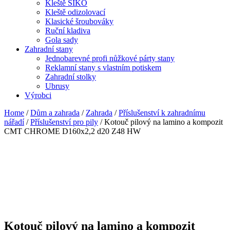
Kleště SIKO
Kleště odizolovací
Klasické šroubováky
Ruční kladiva
Gola sady
Zahradní stany
Jednobarevné profi nůžkové párty stany
Reklamní stany s vlastním potiskem
Zahradní stolky
Ubrusy
Výrobci
Home
/
Dům a zahrada
/
Zahrada
/
Příslušenství k zahradnímu
nářadí
/
Příslušenství pro pily
/ Kotouč pilový na lamino a kompozit
CMT CHROME D160x2,2 d20 Z48 HW
Kotouč pilový na lamino a kompozit