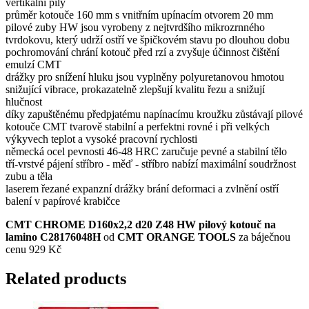
vertikální pily
průměr kotouče 160 mm s vnitřním upínacím otvorem 20 mm
pilové zuby HW jsou vyrobeny z nejtvrdšího mikrozrnného
tvrdokovu, který udrží ostří ve špičkovém stavu po dlouhou dobu
pochromování chrání kotouč před rzí a zvyšuje účinnost čištění
emulzí CMT
drážky pro snížení hluku jsou vyplněny polyuretanovou hmotou
snižující vibrace, prokazatelně zlepšují kvalitu řezu a snižují
hlučnost
díky zapuštěnému předpjatému napínacímu kroužku zůstávají pilové
kotouče CMT tvarově stabilní a perfektni rovné i při velkých
výkyvech teplot a vysoké pracovní rychlosti
německá ocel pevnosti 46-48 HRC zaručuje pevné a stabilní tělo
tří-vrstvé pájení stříbro - měď - stříbro nabízí maximální soudržnost
zubu a těla
laserem řezané expanzní drážky brání deformaci a zvlnění ostří
balení v papírové krabičce
CMT CHROME D160x2,2 d20 Z48 HW pilový kotouč na
lamino C28176048H
od
CMT ORANGE TOOLS
za báječnou
cenu 929 Kč
Related products