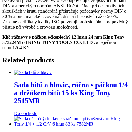
světovou špičku. Veškeré výrobky odpovídají evropským normám
DIN a americkým normám ANSI. Ruční nářadí při destruktivních
zkouškách v krutu standardně překračuje požadavky normy DIN o
30 % a pneumatické rázové nářadí s příslušenstvím až o 50 %.
Získané certifikáty kvality ISO potvrzují profesionální a odpovědný
přístup při výrobě a provozu společnosti.
Klíč ráčnový s páčkou očkoplochý 12 hran 24 mm King Tony
373224M
od
KING TONY TOOLS CO. LTD
za báječnou
cenu 1264 Kč
Related products
Sada bitů a hlavic, ráčna s páčkou 1/4
a držákem bitů 15 ks King Tony
2515MR
Do obchodu