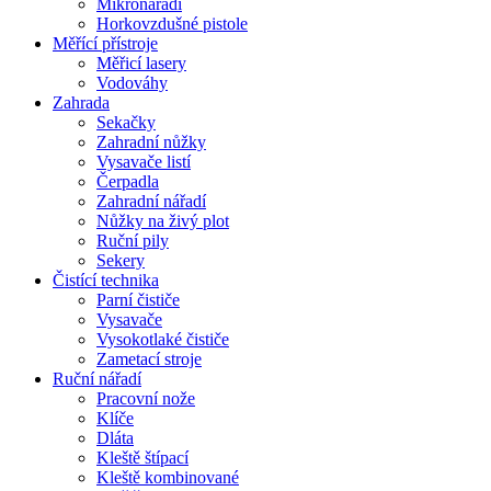
Mikronářadí
Horkovzdušné pistole
Měřící přístroje
Měřicí lasery
Vodováhy
Zahrada
Sekačky
Zahradní nůžky
Vysavače listí
Čerpadla
Zahradní nářadí
Nůžky na živý plot
Ruční pily
Sekery
Čistící technika
Parní čističe
Vysavače
Vysokotlaké čističe
Zametací stroje
Ruční nářadí
Pracovní nože
Klíče
Dláta
Kleště štípací
Kleště kombinované