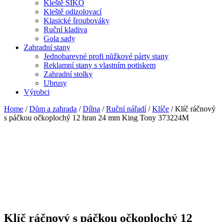
Kleště SIKO
Kleště odizolovací
Klasické šroubováky
Ruční kladiva
Gola sady
Zahradní stany
Jednobarevné profi nůžkové párty stany
Reklamní stany s vlastním potiskem
Zahradní stolky
Ubrusy
Výrobci
Home
/
Dům a zahrada
/
Dílna
/
Ruční nářadí
/
Klíče
/ Klíč ráčnový
s páčkou očkoplochý 12 hran 24 mm King Tony 373224M
Klíč ráčnový s páčkou očkoplochý 12