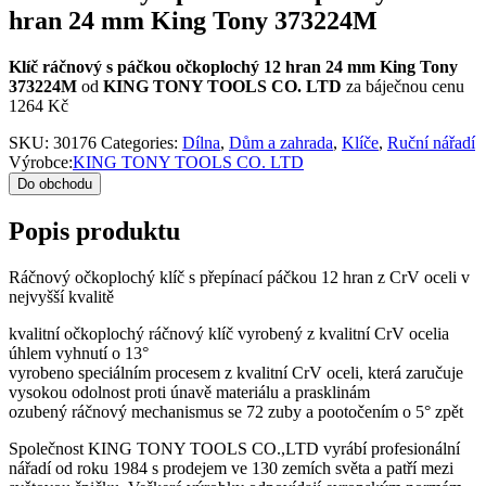
hran 24 mm King Tony 373224M
Klíč ráčnový s páčkou očkoplochý 12 hran 24 mm King Tony
373224M
od
KING TONY TOOLS CO. LTD
za báječnou cenu
1264 Kč
SKU:
30176
Categories:
Dílna
,
Dům a zahrada
,
Klíče
,
Ruční nářadí
Výrobce:
KING TONY TOOLS CO. LTD
Do obchodu
Popis produktu
Ráčnový očkoplochý klíč s přepínací páčkou 12 hran z CrV oceli v
nejvyšší kvalitě
kvalitní očkoplochý ráčnový klíč vyrobený z kvalitní CrV ocelia
úhlem vyhnutí o 13°
vyrobeno speciálním procesem z kvalitní CrV oceli, která zaručuje
vysokou odolnost proti únavě materiálu a prasklinám
ozubený ráčnový mechanismus se 72 zuby a pootočením o 5° zpět
Společnost KING TONY TOOLS CO.,LTD vyrábí profesionální
nářadí od roku 1984 s prodejem ve 130 zemích světa a patří mezi