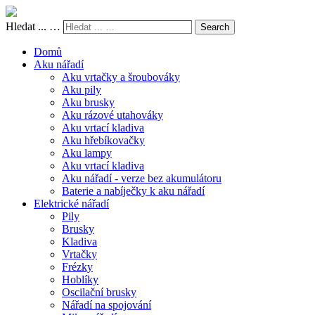
Hledat ... …
Search
Domů
Aku nářadí
Aku vrtačky a šroubováky
Aku pily
Aku brusky
Aku rázové utahováky
Aku vrtací kladiva
Aku hřebíkovačky
Aku lampy
Aku vrtací kladiva
Aku nářadí - verze bez akumulátoru
Baterie a nabíječky k aku nářadí
Elektrické nářadí
Pily
Brusky
Kladiva
Vrtačky
Frézky
Hoblíky
Oscilační brusky
Nářadí na spojování