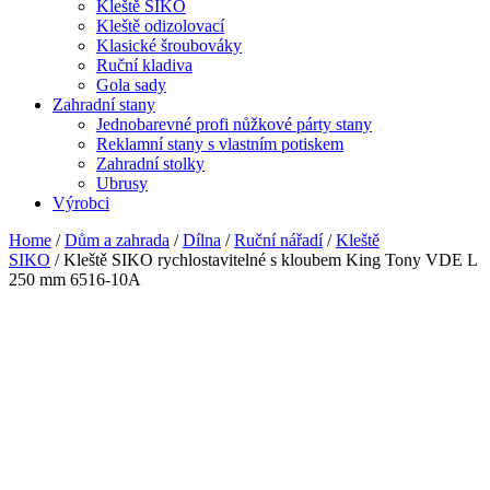
Kleště SIKO
Kleště odizolovací
Klasické šroubováky
Ruční kladiva
Gola sady
Zahradní stany
Jednobarevné profi nůžkové párty stany
Reklamní stany s vlastním potiskem
Zahradní stolky
Ubrusy
Výrobci
Home
/
Dům a zahrada
/
Dílna
/
Ruční nářadí
/
Kleště
SIKO
/ Kleště SIKO rychlostavitelné s kloubem King Tony VDE L
250 mm 6516-10A