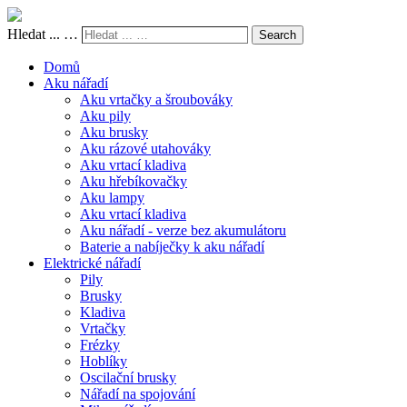
Hledat ... …
Search
Domů
Aku nářadí
Aku vrtačky a šroubováky
Aku pily
Aku brusky
Aku rázové utahováky
Aku vrtací kladiva
Aku hřebíkovačky
Aku lampy
Aku vrtací kladiva
Aku nářadí - verze bez akumulátoru
Baterie a nabíječky k aku nářadí
Elektrické nářadí
Pily
Brusky
Kladiva
Vrtačky
Frézky
Hoblíky
Oscilační brusky
Nářadí na spojování