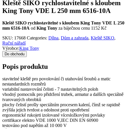
Kleště SIKO rychlostavitelné s kloubem
King Tony VDE L 250 mm 6516-10A
Kleště SIKO rychlostavitelné s kloubem King Tony VDE L 250
mm 6516-10A
od
King Tony
za báječnou cenu 1152 Kč
SKU:
17668
Categories:
Dílna
,
Dům a zahrada
,
Kleště SIKO
,
Ruční nářadí
Výrobce:
King Tony
Do obchodu
Popis produktu
stavitelné kleště pro povolování či utahování šroubů a matic
nestandardních rozměrů
variabilní nastavování čelisti - 7 nastavitelných poloh
vhodný pomocník pro přidržení trubek, armatur a dalších speciálně
tvarovaných obrobků
plochy čelistí prošly speciálním procesem kalení, čímž se rapidně
zvýšila jejich tvrdost a odolnost proti opotřebení
ergonomické rukojeti izolované vícesložkovými povlaky
certifikace elektro VDE 1000 V,IEC DIN EN 60900
testováno pod napětím až 10 000 V