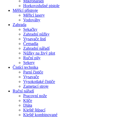
Mikronářadí
Horkovzdušné pistole
Měřící přístroje
Měřicí lasery
Vodováhy
Zahrada
Sekačky
Zahradní nůžky
Vysavače listí
Čerpadla
Zahradní nářadí
Nůžky na živý plot
Ruční pily
Sekery
Čistící technika
Parní čističe
Vysavače
Vysokotlaké čističe
Zametací stroje
Ruční nářadí
Pracovní nože
Klíče
Dláta
Kleště štípací
Kleště kombinované