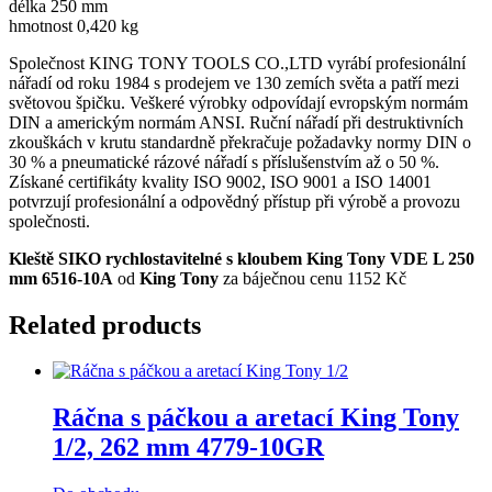
délka 250 mm
hmotnost 0,420 kg
Společnost KING TONY TOOLS CO.,LTD vyrábí profesionální
nářadí od roku 1984 s prodejem ve 130 zemích světa a patří mezi
světovou špičku. Veškeré výrobky odpovídají evropským normám
DIN a americkým normám ANSI. Ruční nářadí při destruktivních
zkouškách v krutu standardně překračuje požadavky normy DIN o
30 % a pneumatické rázové nářadí s příslušenstvím až o 50 %.
Získané certifikáty kvality ISO 9002, ISO 9001 a ISO 14001
potvrzují profesionální a odpovědný přístup při výrobě a provozu
společnosti.
Kleště SIKO rychlostavitelné s kloubem King Tony VDE L 250
mm 6516-10A
od
King Tony
za báječnou cenu 1152 Kč
Related products
Ráčna s páčkou a aretací King Tony
1/2, 262 mm 4779-10GR