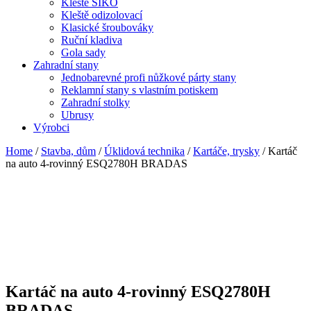
Kleště SIKO
Kleště odizolovací
Klasické šroubováky
Ruční kladiva
Gola sady
Zahradní stany
Jednobarevné profi nůžkové párty stany
Reklamní stany s vlastním potiskem
Zahradní stolky
Ubrusy
Výrobci
Home
/
Stavba, dům
/
Úklidová technika
/
Kartáče, trysky
/ Kartáč
na auto 4-rovinný ESQ2780H BRADAS
Kartáč na auto 4-rovinný ESQ2780H
BRADAS