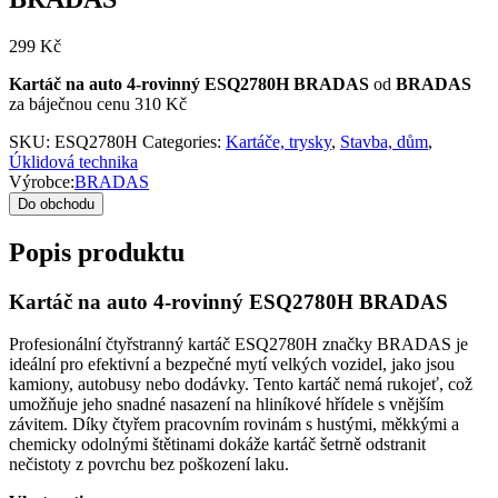
299
Kč
Kartáč na auto 4-rovinný ESQ2780H BRADAS
od
BRADAS
za báječnou cenu 310 Kč
SKU:
ESQ2780H
Categories:
Kartáče, trysky
,
Stavba, dům
,
Úklidová technika
Výrobce:
BRADAS
Do obchodu
Popis produktu
Kartáč na auto 4-rovinný ESQ2780H BRADAS
Profesionální čtyřstranný kartáč ESQ2780H značky BRADAS je
ideální pro efektivní a bezpečné mytí velkých vozidel, jako jsou
kamiony, autobusy nebo dodávky. Tento kartáč nemá rukojeť, což
umožňuje jeho snadné nasazení na hliníkové hřídele s vnějším
závitem. Díky čtyřem pracovním rovinám s hustými, měkkými a
chemicky odolnými štětinami dokáže kartáč šetrně odstranit
nečistoty z povrchu bez poškození laku.