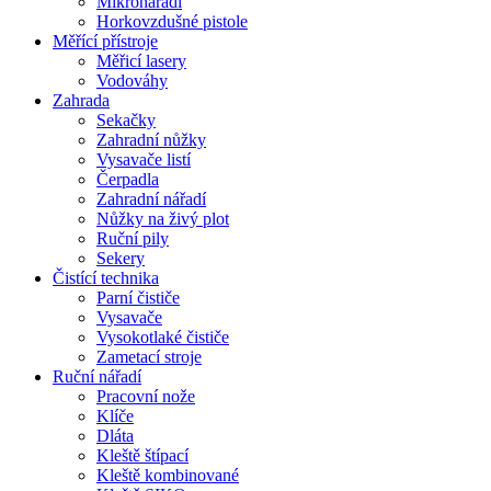
Mikronářadí
Horkovzdušné pistole
Měřící přístroje
Měřicí lasery
Vodováhy
Zahrada
Sekačky
Zahradní nůžky
Vysavače listí
Čerpadla
Zahradní nářadí
Nůžky na živý plot
Ruční pily
Sekery
Čistící technika
Parní čističe
Vysavače
Vysokotlaké čističe
Zametací stroje
Ruční nářadí
Pracovní nože
Klíče
Dláta
Kleště štípací
Kleště kombinované