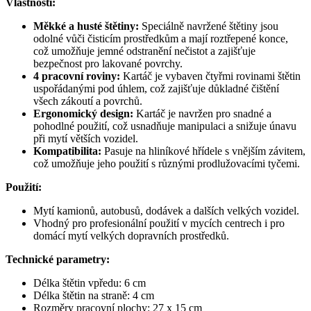
Vlastnosti:
Měkké a husté štětiny:
Speciálně navržené štětiny jsou
odolné vůči čisticím prostředkům a mají roztřepené konce,
což umožňuje jemné odstranění nečistot a zajišťuje
bezpečnost pro lakované povrchy.
4 pracovní roviny:
Kartáč je vybaven čtyřmi rovinami štětin
uspořádanými pod úhlem, což zajišťuje důkladné čištění
všech zákoutí a povrchů.
Ergonomický design:
Kartáč je navržen pro snadné a
pohodlné použití, což usnadňuje manipulaci a snižuje únavu
při mytí větších vozidel.
Kompatibilita:
Pasuje na hliníkové hřídele s vnějším závitem,
což umožňuje jeho použití s různými prodlužovacími tyčemi.
Použití:
Mytí kamionů, autobusů, dodávek a dalších velkých vozidel.
Vhodný pro profesionální použití v mycích centrech i pro
domácí mytí velkých dopravních prostředků.
Technické parametry:
Délka štětin vpředu: 6 cm
Délka štětin na straně: 4 cm
Rozměry pracovní plochy: 27 x 15 cm