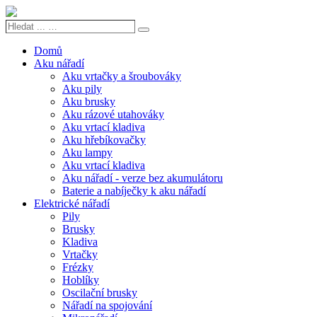
Hledat
Search
...
…
Domů
Aku nářadí
Aku vrtačky a šroubováky
Aku pily
Aku brusky
Aku rázové utahováky
Aku vrtací kladiva
Aku hřebíkovačky
Aku lampy
Aku vrtací kladiva
Aku nářadí - verze bez akumulátoru
Baterie a nabíječky k aku nářadí
Elektrické nářadí
Pily
Brusky
Kladiva
Vrtačky
Frézky
Hoblíky
Oscilační brusky
Nářadí na spojování