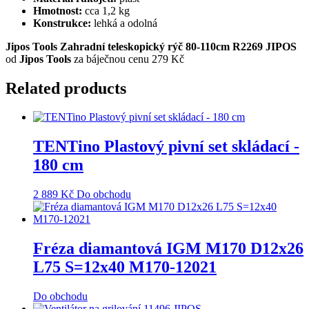
Hmotnost:
cca 1,2 kg
Konstrukce:
lehká a odolná
Jipos Tools Zahradní teleskopický rýč 80-110cm R2269 JIPOS
od
Jipos Tools
za báječnou cenu 279 Kč
Related products
TENTino Plastový pivní set skládací -
180 cm
2 889
Kč
Do obchodu
Fréza diamantová IGM M170 D12x26
L75 S=12x40 M170-12021
Do obchodu