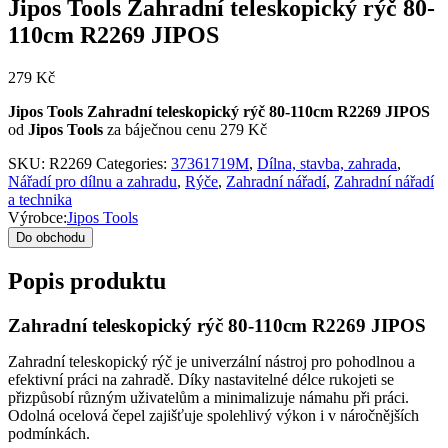
Jipos Tools Zahradní teleskopický rýč 80-
110cm R2269 JIPOS
279
Kč
Jipos Tools Zahradní teleskopický rýč 80-110cm R2269 JIPOS
od
Jipos Tools
za báječnou cenu 279 Kč
SKU:
R2269
Categories:
37361719M
,
Dílna, stavba, zahrada
,
Nářadí pro dílnu a zahradu
,
Rýče
,
Zahradní nářadí
,
Zahradní nářadí
a technika
Výrobce:
Jipos Tools
Do obchodu
Popis produktu
Zahradní teleskopický rýč 80-110cm R2269 JIPOS
Zahradní teleskopický rýč je univerzální nástroj pro pohodlnou a
efektivní práci na zahradě. Díky nastavitelné délce rukojeti se
přizpůsobí různým uživatelům a minimalizuje námahu při práci.
Odolná ocelová čepel zajišťuje spolehlivý výkon i v náročnějších
podmínkách.