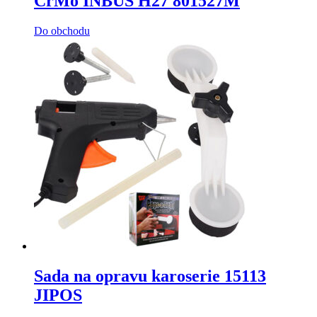
CrMo INBUS H27 801527M
Do obchodu
Sada na opravu karoserie 15113
JIPOS