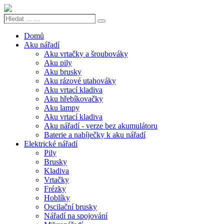
Hledat
Search
...
…
Domů
Aku nářadí
Aku vrtačky a šroubováky
Aku pily
Aku brusky
Aku rázové utahováky
Aku vrtací kladiva
Aku hřebíkovačky
Aku lampy
Aku vrtací kladiva
Aku nářadí - verze bez akumulátoru
Baterie a nabíječky k aku nářadí
Elektrické nářadí
Pily
Brusky
Kladiva
Vrtačky
Frézky
Hoblíky
Oscilační brusky
Nářadí na spojování