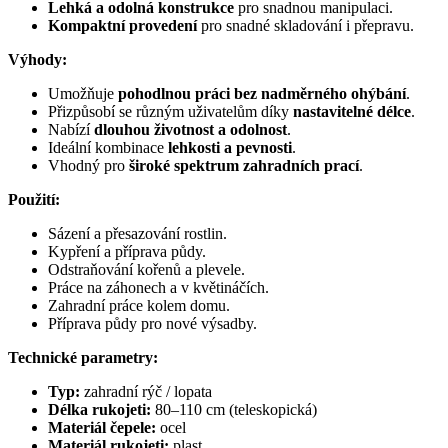
Lehká a odolná konstrukce
pro snadnou manipulaci.
Kompaktní provedení
pro snadné skladování i přepravu.
Výhody:
Umožňuje
pohodlnou práci bez nadměrného ohýbání
.
Přizpůsobí se různým uživatelům díky
nastavitelné délce
.
Nabízí
dlouhou životnost a odolnost
.
Ideální kombinace
lehkosti a pevnosti
.
Vhodný pro
široké spektrum zahradních prací
.
Použití:
Sázení a přesazování rostlin.
Kypření a příprava půdy.
Odstraňování kořenů a plevele.
Práce na záhonech a v květináčích.
Zahradní práce kolem domu.
Příprava půdy pro nové výsadby.
Technické parametry:
Typ:
zahradní rýč / lopata
Délka rukojeti:
80–110 cm (teleskopická)
Materiál čepele:
ocel
Materiál rukojeti:
plast