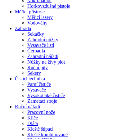
Mikronářadí
Horkovzdušné pistole
Měřící přístroje
Měřicí lasery
Vodováhy
Zahrada
Sekačky
Zahradní nůžky
Vysavače listí
Čerpadla
Zahradní nářadí
Nůžky na živý plot
Ruční pily
Sekery
Čistící technika
Parní čističe
Vysavače
Vysokotlaké čističe
Zametací stroje
Ruční nářadí
Pracovní nože
Klíče
Dláta
Kleště štípací
Kleště kombinované