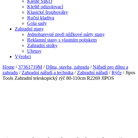
Kleště SIKO
Kleště odizolovací
Klasické šroubováky
Ruční kladiva
Gola sady
Zahradní stany
Jednobarevné profi nůžkové párty stany
Reklamní stany s vlastním potiskem
Zahradní stolky
Ubrusy
Výrobci
Home
/
37361719M
/
Dílna, stavba, zahrada
/
Nářadí pro dílnu a
zahradu
/
Zahradní nářadí a technika
/
Zahradní nářadí
/
Rýče
/ Jipos
Tools Zahradní teleskopický rýč 80-110cm R2269 JIPOS