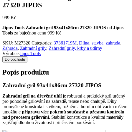
27320 JIPOS
999
Kč
Jipos Tools Zahradní gril 93x41x86cm 27320 JIPOS
od
Jipos
Tools
za báječnou cenu 999 Kč
SKU:
M27320
Categories:
37361719M
,
Dílna, stavba, zahrada
,
Zahrada
,
Zahradní grily
,
Zahradní grily, krby a udírny
Výrobce:
Jipos Tools
Do obchodu
Popis produktu
Zahradní gril 93x41x86cm 27320 JIPOS
Zahradní gril na dřevěné uhlí
je robustní a praktický gril určený
pro pohodlné grilování na zahradě, terase nebo chalupě. Díky
promyšlené konstrukci s víkem, rožněm a horním ohřívacím roštem
umožňuje
přípravu více pokrmů současně a přesnou kontrolu
nad procesem grilování
. Stabilní konstrukce a kvalitní materiály
zajišťují dlouhou životnost i při častém používání.