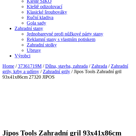
Kleště SIKO
Kleště odizolovací
Klasické šroubováky
Ruční kladiva
Gola sady
Zahradní stany
Jednobarevné profi nůžkové párty stany
Reklamní stany s vlastním potiskem
Zahradní stolky
Ubrusy
Výrobci
Home
/
37361719M
/
Dílna, stavba, zahrada
/
Zahrada
/
Zahradní
grily, krby a udírny
/
Zahradní grily
/ Jipos Tools Zahradní gril
93x41x86cm 27320 JIPOS
Jipos Tools Zahradní gril 93x41x86cm