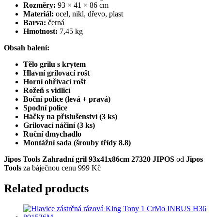
Rozměry:
93 × 41 × 86 cm
Materiál:
ocel, nikl, dřevo, plast
Barva:
černá
Hmotnost:
7,45 kg
Obsah balení:
Tělo grilu s krytem
Hlavní grilovací rošt
Horní ohřívací rošt
Rožeň s vidlicí
Boční police (levá + pravá)
Spodní police
Háčky na příslušenství (3 ks)
Grilovací náčiní (3 ks)
Ruční dmychadlo
Montážní sada (šrouby třídy 8.8)
Jipos Tools Zahradní gril 93x41x86cm 27320 JIPOS
od
Jipos
Tools
za báječnou cenu 999 Kč
Related products