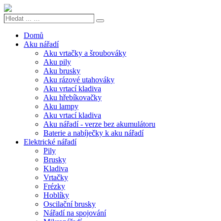
Hledat
Search
...
…
Domů
Aku nářadí
Aku vrtačky a šroubováky
Aku pily
Aku brusky
Aku rázové utahováky
Aku vrtací kladiva
Aku hřebíkovačky
Aku lampy
Aku vrtací kladiva
Aku nářadí - verze bez akumulátoru
Baterie a nabíječky k aku nářadí
Elektrické nářadí
Pily
Brusky
Kladiva
Vrtačky
Frézky
Hoblíky
Oscilační brusky
Nářadí na spojování