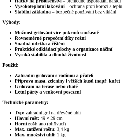
Háčky na příslušenství
– přehledné uspořádání nářadí
Vysokoteplotní lakování
– ochrana proti korozi a teplu
Stabilní základna
– bezpečné používání bez viklání
Výhody:
Možnost grilování více pokrmů současně
Rovnoměrné propečení díky rožni
Snadná údržba a čištění
Praktické odkládací plochy a organizace náčiní
Vysoká stabilita a dlouhá životnost
Použití:
Zahradní grilování s rodinou a přáteli
Příprava masa, zeleniny i větších kusů (např. kuře)
Grilování na terase nebo chatě
Letní párty a venkovní posezení
Technické parametry:
Typ:
zahradní gril na dřevěné uhlí
Hlavní rošt:
49 × 29 cm
Horní rošt:
ano (ohřívací)
Max. zatížení roštu:
3,4 kg
Max. množství uhlí:
1 kg