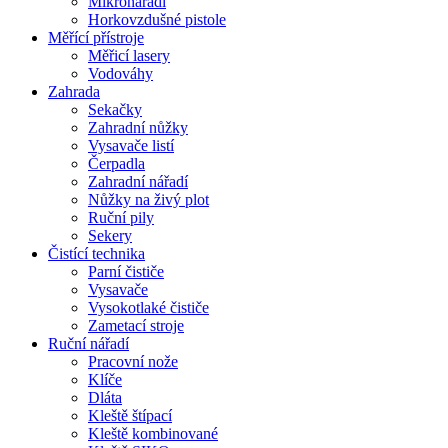
Mikronářadí
Horkovzdušné pistole
Měřící přístroje
Měřicí lasery
Vodováhy
Zahrada
Sekačky
Zahradní nůžky
Vysavače listí
Čerpadla
Zahradní nářadí
Nůžky na živý plot
Ruční pily
Sekery
Čistící technika
Parní čističe
Vysavače
Vysokotlaké čističe
Zametací stroje
Ruční nářadí
Pracovní nože
Klíče
Dláta
Kleště štípací
Kleště kombinované