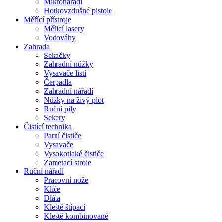
Mikronářadí
Horkovzdušné pistole
Měřící přístroje
Měřicí lasery
Vodováhy
Zahrada
Sekačky
Zahradní nůžky
Vysavače listí
Čerpadla
Zahradní nářadí
Nůžky na živý plot
Ruční pily
Sekery
Čistící technika
Parní čističe
Vysavače
Vysokotlaké čističe
Zametací stroje
Ruční nářadí
Pracovní nože
Klíče
Dláta
Kleště štípací
Kleště kombinované