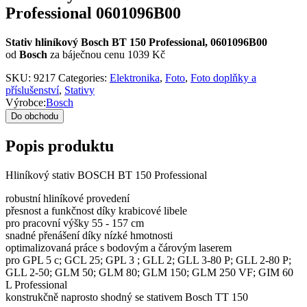
Professional 0601096B00
Stativ hliníkový Bosch BT 150 Professional, 0601096B00
od
Bosch
za báječnou cenu 1039 Kč
SKU:
9217
Categories:
Elektronika
,
Foto
,
Foto doplňky a
příslušenství
,
Stativy
Výrobce:
Bosch
Do obchodu
Popis produktu
Hliníkový stativ BOSCH BT 150 Professional
robustní hliníkové provedení
přesnost a funkčnost díky krabicové libele
pro pracovní výšky 55 - 157 cm
snadné přenášení díky nízké hmotnosti
optimalizovaná práce s bodovým a čárovým laserem
pro GPL 5 c; GCL 25; GPL 3 ; GLL 2; GLL 3-80 P; GLL 2-80 P;
GLL 2-50; GLM 50; GLM 80; GLM 150; GLM 250 VF; GIM 60
L Professional
konstrukčně naprosto shodný se stativem Bosch TT 150