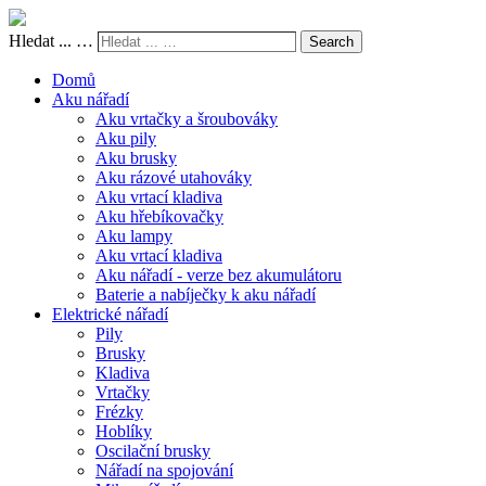
Hledat ... …
Search
Domů
Aku nářadí
Aku vrtačky a šroubováky
Aku pily
Aku brusky
Aku rázové utahováky
Aku vrtací kladiva
Aku hřebíkovačky
Aku lampy
Aku vrtací kladiva
Aku nářadí - verze bez akumulátoru
Baterie a nabíječky k aku nářadí
Elektrické nářadí
Pily
Brusky
Kladiva
Vrtačky
Frézky
Hoblíky
Oscilační brusky
Nářadí na spojování