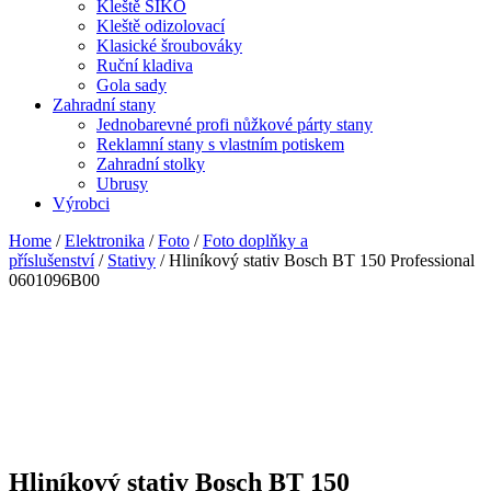
Kleště SIKO
Kleště odizolovací
Klasické šroubováky
Ruční kladiva
Gola sady
Zahradní stany
Jednobarevné profi nůžkové párty stany
Reklamní stany s vlastním potiskem
Zahradní stolky
Ubrusy
Výrobci
Home
/
Elektronika
/
Foto
/
Foto doplňky a
příslušenství
/
Stativy
/ Hliníkový stativ Bosch BT 150 Professional
0601096B00
Hliníkový stativ Bosch BT 150