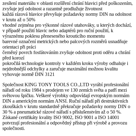
zesílení materiálu v oblasti rozšíření chrání hlavici před poškozením,
zvyšuje její odolnost a razantně prodlužuje životnost
každá rázová hlavice převyšuje požadavky normy DIN na odolnost
v krutu až o 50%
vhodné zejména pro výkonné rázové utahováky, u kterých dochází,
v případě použití hlavic nebo adaptérů pro ruční použití, k
výraznému poklesu přeneseného krouticího momentu
barevné označení metrických nebo palcových rozměrů usnadňuje
orientaci při práci
černěný povrch fosfátováním zvyšuje odolnost proti oděru a chrání
před korozí
pokročilá technologie kontroly v každém kroku výroby odhaluje i
nejdrobnější odchylky a zaručuje maximální možnou kvalitu
vyhovuje normě DIN 3121
Společnost KING TONY TOOLS CO.,LTD vyrábí profesionální
nářadí od roku 1984 s prodejem ve 130 zemích světa a patří mezi
světovou špičku. Veškeré výrobky odpovídají evropským normám
DIN a americkým normám ANSI. Ruční nářadí při destruktivních
zkouškách v krutu standardně překračuje požadavky normy DIN o
30 % a pneumatické rázové nářadí s příslušenstvím až o 50 %.
Získané certifikáty kvality ISO 9002, ISO 9001 a ISO 14001
potvrzují profesionální a odpovědný přístup při výrobě a provozu
společnosti.