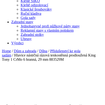
Kleště SIKO
Kleště odizolovací
Klasické šroubováky
Ruční kladiva
Gola sady
Zahradní stany
Jednobarevné profi nůžkové párty stany
Reklamní stany s vlastním potiskem
Zahradní stolky
Ubrusy
Výrobci
Home
/
Dům a zahrada
/
Dílna
/
Příslušenství ke gola
sadám
/ Hlavice nástrčná rázová tenkostěnná prodloužená King
Tony 1 CrMo 6 hranná, 29 mm 883529M