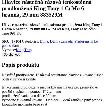
Hlavice nástrčná rázová tenkostěnná
prodloužená King Tony 1 CrMo 6
hranná, 29 mm 883529M
Hlavice nástrčná rázová tenkostěnná prodloužená King Tony 1
CrMo 6 hranná, 29 mm 883529M
od
King Tony
za báječnou
cenu 891 Kč
SKU:
17104
Categories:
Dílna
,
Dům a zahrada
,
Příslušenství ke
gola sadám
Výrobce:
King Tony
Do obchodu
Popis produktu
Nástrčná prodloužená 1" rázová šestihranná hlavice z kované CrMo
oceli v nejvyšší kvalitě
tenkostěnná prodloužená rázová kovaná hlavice pro průmyslové
použití s upínáním pomocí 1" čtyřhranu
prodloužená varianta o délce 80 mm
vyrobeno z kvalitní kované CrMo oceli, která zaručuje plný přenos
krouticího momentu beze ztrát