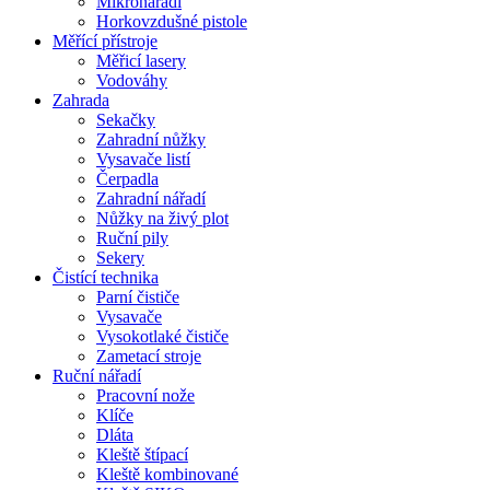
Mikronářadí
Horkovzdušné pistole
Měřící přístroje
Měřicí lasery
Vodováhy
Zahrada
Sekačky
Zahradní nůžky
Vysavače listí
Čerpadla
Zahradní nářadí
Nůžky na živý plot
Ruční pily
Sekery
Čistící technika
Parní čističe
Vysavače
Vysokotlaké čističe
Zametací stroje
Ruční nářadí
Pracovní nože
Klíče
Dláta
Kleště štípací
Kleště kombinované