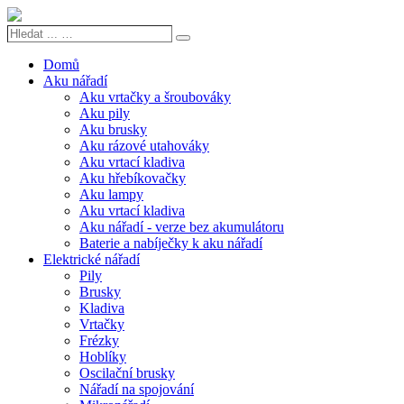
Hledat
Search
...
…
Domů
Aku nářadí
Aku vrtačky a šroubováky
Aku pily
Aku brusky
Aku rázové utahováky
Aku vrtací kladiva
Aku hřebíkovačky
Aku lampy
Aku vrtací kladiva
Aku nářadí - verze bez akumulátoru
Baterie a nabíječky k aku nářadí
Elektrické nářadí
Pily
Brusky
Kladiva
Vrtačky
Frézky
Hoblíky
Oscilační brusky
Nářadí na spojování