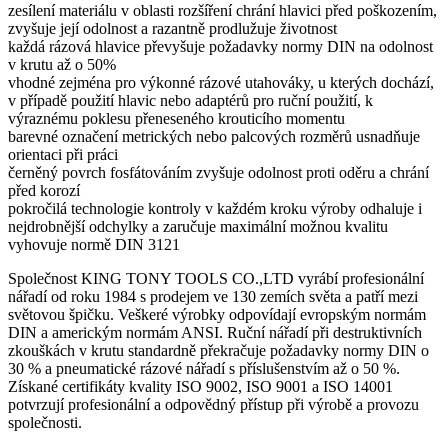
zesílení materiálu v oblasti rozšíření chrání hlavici před poškozením,
zvyšuje její odolnost a razantně prodlužuje životnost
každá rázová hlavice převyšuje požadavky normy DIN na odolnost
v krutu až o 50%
vhodné zejména pro výkonné rázové utahováky, u kterých dochází,
v případě použití hlavic nebo adaptérů pro ruční použití, k
výraznému poklesu přeneseného krouticího momentu
barevné označení metrických nebo palcových rozměrů usnadňuje
orientaci při práci
černěný povrch fosfátováním zvyšuje odolnost proti oděru a chrání
před korozí
pokročilá technologie kontroly v každém kroku výroby odhaluje i
nejdrobnější odchylky a zaručuje maximální možnou kvalitu
vyhovuje normě DIN 3121
Společnost KING TONY TOOLS CO.,LTD vyrábí profesionální
nářadí od roku 1984 s prodejem ve 130 zemích světa a patří mezi
světovou špičku. Veškeré výrobky odpovídají evropským normám
DIN a americkým normám ANSI. Ruční nářadí při destruktivních
zkouškách v krutu standardně překračuje požadavky normy DIN o
30 % a pneumatické rázové nářadí s příslušenstvím až o 50 %.
Získané certifikáty kvality ISO 9002, ISO 9001 a ISO 14001
potvrzují profesionální a odpovědný přístup při výrobě a provozu
společnosti.