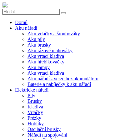
Hledat
Search
...
…
Domů
Aku nářadí
Aku vrtačky a šroubováky
Aku pily
Aku brusky
Aku rázové utahováky
Aku vrtací kladiva
Aku hřebíkovačky
Aku lampy
Aku vrtací kladiva
Aku nářadí - verze bez akumulátoru
Baterie a nabíječky k aku nářadí
Elektrické nářadí
Pily
Brusky
Kladiva
Vrtačky
Frézky
Hoblíky
Oscilační brusky
Nářadí na spojování