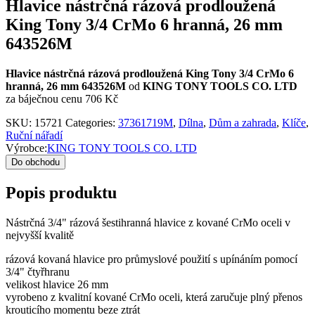
Hlavice nástrčná rázová prodloužená
King Tony 3/4 CrMo 6 hranná, 26 mm
643526M
Hlavice nástrčná rázová prodloužená King Tony 3/4 CrMo 6
hranná, 26 mm 643526M
od
KING TONY TOOLS CO. LTD
za báječnou cenu 706 Kč
SKU:
15721
Categories:
37361719M
,
Dílna
,
Dům a zahrada
,
Klíče
,
Ruční nářadí
Výrobce:
KING TONY TOOLS CO. LTD
Do obchodu
Popis produktu
Nástrčná 3/4" rázová šestihranná hlavice z kované CrMo oceli v
nejvyšší kvalitě
rázová kovaná hlavice pro průmyslové použití s upínáním pomocí
3/4" čtyřhranu
velikost hlavice 26 mm
vyrobeno z kvalitní kované CrMo oceli, která zaručuje plný přenos
krouticího momentu beze ztrát