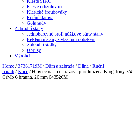
Kleště SIKO
Kleště odizolovací
Klasické šroubováky
Ruční kladiva
Gola sady
Zahradní stany
Jednobarevné profi nůžkové párty stany
Reklamní stany s vlastním potiskem
Zahradní stolky
Ubrusy
Výrobci
Home
/
37361719M
/
Dům a zahrada
/
Dílna
/
Ruční
nářadí
/
Klíče
/ Hlavice nástrčná rázová prodloužená King Tony 3/4
CrMo 6 hranná, 26 mm 643526M