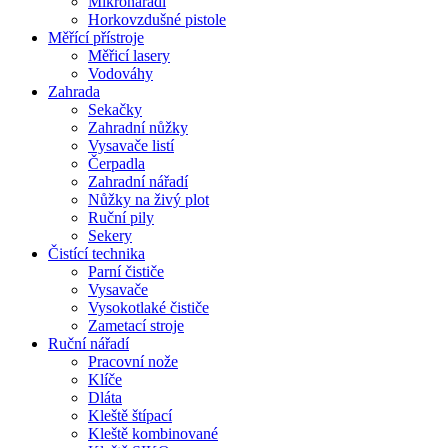
Mikronářadí
Horkovzdušné pistole
Měřící přístroje
Měřicí lasery
Vodováhy
Zahrada
Sekačky
Zahradní nůžky
Vysavače listí
Čerpadla
Zahradní nářadí
Nůžky na živý plot
Ruční pily
Sekery
Čistící technika
Parní čističe
Vysavače
Vysokotlaké čističe
Zametací stroje
Ruční nářadí
Pracovní nože
Klíče
Dláta
Kleště štípací
Kleště kombinované