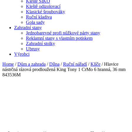
Kleště SIKO
Kleště odizolovací
Klasické šroubováky
Ruční kladiva
Gola sady
Zahradní stany
Jednobarevné profi nůžkové párty stany
Reklamní stany s vlastním potiskem
Zahradní stolky
Ubrusy
Výrobci
Home
/
Dům a zahrada
/
Dílna
/
Ruční nářadí
/
Klíče
/ Hlavice
nástrčná rázová prodloužená King Tony 1 CrMo 6 hranná, 36 mm
843536M