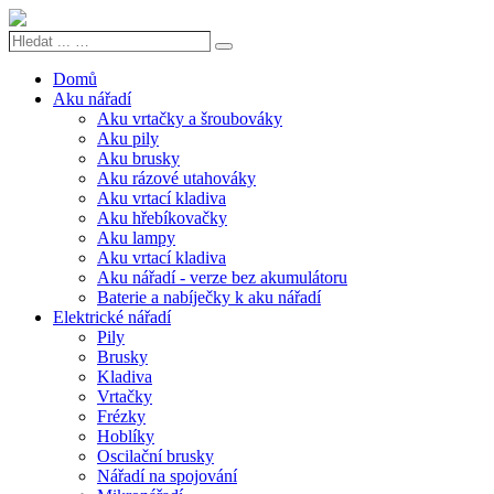
Hledat
Search
...
…
Domů
Aku nářadí
Aku vrtačky a šroubováky
Aku pily
Aku brusky
Aku rázové utahováky
Aku vrtací kladiva
Aku hřebíkovačky
Aku lampy
Aku vrtací kladiva
Aku nářadí - verze bez akumulátoru
Baterie a nabíječky k aku nářadí
Elektrické nářadí
Pily
Brusky
Kladiva
Vrtačky
Frézky
Hoblíky
Oscilační brusky
Nářadí na spojování