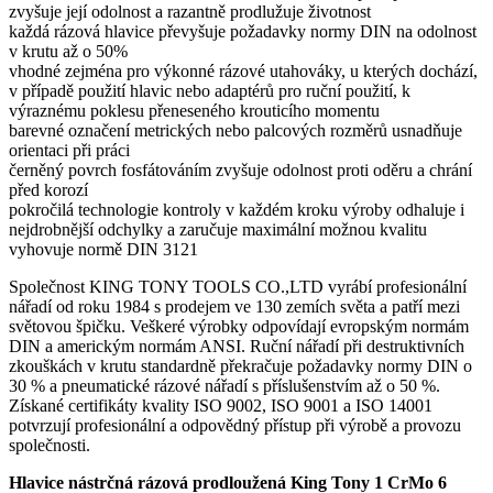
zvyšuje její odolnost a razantně prodlužuje životnost
každá rázová hlavice převyšuje požadavky normy DIN na odolnost
v krutu až o 50%
vhodné zejména pro výkonné rázové utahováky, u kterých dochází,
v případě použití hlavic nebo adaptérů pro ruční použití, k
výraznému poklesu přeneseného krouticího momentu
barevné označení metrických nebo palcových rozměrů usnadňuje
orientaci při práci
černěný povrch fosfátováním zvyšuje odolnost proti oděru a chrání
před korozí
pokročilá technologie kontroly v každém kroku výroby odhaluje i
nejdrobnější odchylky a zaručuje maximální možnou kvalitu
vyhovuje normě DIN 3121
Společnost KING TONY TOOLS CO.,LTD vyrábí profesionální
nářadí od roku 1984 s prodejem ve 130 zemích světa a patří mezi
světovou špičku. Veškeré výrobky odpovídají evropským normám
DIN a americkým normám ANSI. Ruční nářadí při destruktivních
zkouškách v krutu standardně překračuje požadavky normy DIN o
30 % a pneumatické rázové nářadí s příslušenstvím až o 50 %.
Získané certifikáty kvality ISO 9002, ISO 9001 a ISO 14001
potvrzují profesionální a odpovědný přístup při výrobě a provozu
společnosti.
Hlavice nástrčná rázová prodloužená King Tony 1 CrMo 6