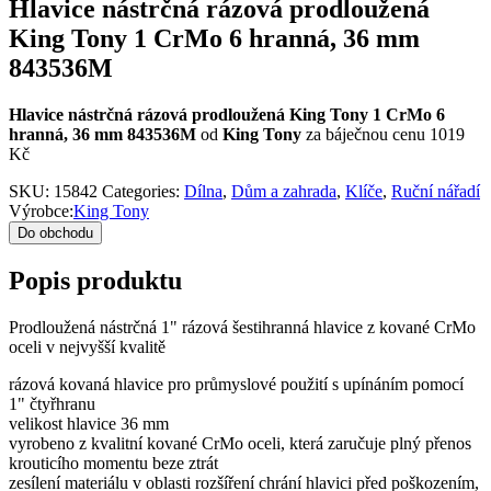
Hlavice nástrčná rázová prodloužená
King Tony 1 CrMo 6 hranná, 36 mm
843536M
Hlavice nástrčná rázová prodloužená King Tony 1 CrMo 6
hranná, 36 mm 843536M
od
King Tony
za báječnou cenu 1019
Kč
SKU:
15842
Categories:
Dílna
,
Dům a zahrada
,
Klíče
,
Ruční nářadí
Výrobce:
King Tony
Do obchodu
Popis produktu
Prodloužená nástrčná 1" rázová šestihranná hlavice z kované CrMo
oceli v nejvyšší kvalitě
rázová kovaná hlavice pro průmyslové použití s upínáním pomocí
1" čtyřhranu
velikost hlavice 36 mm
vyrobeno z kvalitní kované CrMo oceli, která zaručuje plný přenos
krouticího momentu beze ztrát
zesílení materiálu v oblasti rozšíření chrání hlavici před poškozením,