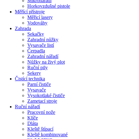
Mikronářadí
Horkovzdušné pistole
Měřící přístroje
Měřicí lasery
Vodováhy
Zahrada
Sekačky
Zahradní nůžky
Vysavače listí
Čerpadla
Zahradní nářadí
Nůžky na živý plot
Ruční pily
Sekery
Čistící technika
Parní čističe
Vysavače
Vysokotlaké čističe
Zametací stroje
Ruční nářadí
Pracovní nože
Klíče
Dláta
Kleště štípací
Kleště kombinované