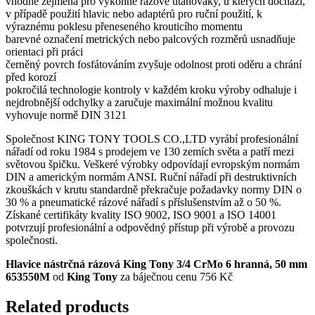
vhodné zejména pro výkonné rázové utahováky, u kterých dochází,
v případě použití hlavic nebo adaptérů pro ruční použití, k
výraznému poklesu přeneseného krouticího momentu
barevné označení metrických nebo palcových rozměrů usnadňuje
orientaci při práci
černěný povrch fosfátováním zvyšuje odolnost proti oděru a chrání
před korozí
pokročilá technologie kontroly v každém kroku výroby odhaluje i
nejdrobnější odchylky a zaručuje maximální možnou kvalitu
vyhovuje normě DIN 3121
Společnost KING TONY TOOLS CO.,LTD vyrábí profesionální
nářadí od roku 1984 s prodejem ve 130 zemích světa a patří mezi
světovou špičku. Veškeré výrobky odpovídají evropským normám
DIN a americkým normám ANSI. Ruční nářadí při destruktivních
zkouškách v krutu standardně překračuje požadavky normy DIN o
30 % a pneumatické rázové nářadí s příslušenstvím až o 50 %.
Získané certifikáty kvality ISO 9002, ISO 9001 a ISO 14001
potvrzují profesionální a odpovědný přístup při výrobě a provozu
společnosti.
Hlavice nástrčná rázová King Tony 3/4 CrMo 6 hranná, 50 mm
653550M
od
King Tony
za báječnou cenu 756 Kč
Related products