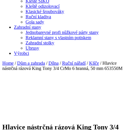
Kleště SIKO
Kleště odizolovací
Klasické šroubováky
Ruční kladiva
Gola sady
Zahradní stany
Jednobarevné profi nůžkové párty stany
Reklamní stany s vlastním potiskem
Zahradní stolky
Ubrusy
Výrobci
Home
/
Dům a zahrada
/
Dílna
/
Ruční nářadí
/
Klíče
/ Hlavice
nástrčná rázová King Tony 3/4 CrMo 6 hranná, 50 mm 653550M
Hlavice nástrčná rázová King Tony 3/4