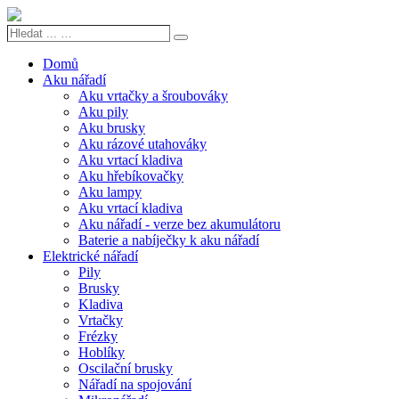
Hledat
Search
...
…
Domů
Aku nářadí
Aku vrtačky a šroubováky
Aku pily
Aku brusky
Aku rázové utahováky
Aku vrtací kladiva
Aku hřebíkovačky
Aku lampy
Aku vrtací kladiva
Aku nářadí - verze bez akumulátoru
Baterie a nabíječky k aku nářadí
Elektrické nářadí
Pily
Brusky
Kladiva
Vrtačky
Frézky
Hoblíky
Oscilační brusky
Nářadí na spojování