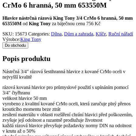
CrMo 6 hranná, 50 mm 653550M
Hlavice nástrčná rázová King Tony 3/4 CrMo 6 hranná, 50 mm
653550M
od
King Tony
za báječnou cenu 756 Kč
SKU:
15673
Categories:
Dílna
,
Dům a zahrada
,
Klíče
,
Ruční nářadí
Výrobce:
King Tony
Do obchodu
Popis produktu
Nástrčná 3/4" rázová šestihranná hlavice z kované CrMo oceli v
nejvyšší kvalitě
rázová kovaná hlavice pro průmyslové použití s upínáním pomocí
3/4" čtyřhranu
velikost hlavice 50 mm
vyrobeno z kvalitní kované CrMo oceli, která zaručuje plný přenos
krouticího momentu beze ztrát
zesílení materiálu v oblasti rozšíření chrání hlavici před poškozením,
zvyšuje její odolnost a razantně prodlužuje životnost
každá rázová hlavice převyšuje požadavky normy DIN na odolnost
v krutu až o 50%