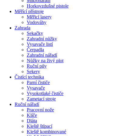
Mikronářadí
Horkovzdušné pistole
Měřící přístroje
Měřicí lasery
Vodováhy
Zahrada
Sekačky
Zahradní nůžky
Vysavače listí
Čerpadla
Zahradní nářadí
Nůžky na živý plot
Ruční pily
Sekery
Čistící technika
Parní čističe
Vysavače
Vysokotlaké čističe
Zametací stroje
Ruční nářadí
Pracovní nože
Klíče
Dláta
Kleště štípací
Kleště kombinované