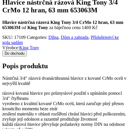
Hlavice nástrčná rázová King Tony 3/4
CrMo 12 hran, 63 mm 653063M
Hlavice nástrčná rázová King Tony 3/4 CrMo 12 hran, 63 mm
653063M
od
King Tony
za báječnou cenu 1469 Kč
SKU:
17109
Categories:
Dílna
,
Dům a zahrada
,
Příslušenství ke
gola sadám
Výrobce:
King Tony
Do obchodu
Popis produktu
Nástrčná 3/4" rázová dvanáctihranná hlavice z kované CrMo oceli v
nejvyšší kvalitě
rázová kovaná hlavice pro průmyslové použití s upínáním pomocí
3/4" čtyřhranu
vyrobeno z kvalitní kované CrMo oceli, která zaručuje plný přenos
krouticího momentu beze ztrát
zesílení materiálu v oblasti rozšíření chrání hlavici před poškozením,
zvyšuje její odolnost a razantně prodlužuje životnost
každá rázová hlavice převyšuje požadavky normy DIN na odolnost