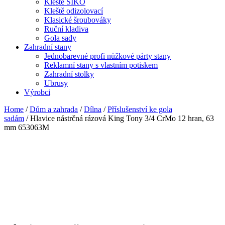
Kleště SIKO
Kleště odizolovací
Klasické šroubováky
Ruční kladiva
Gola sady
Zahradní stany
Jednobarevné profi nůžkové párty stany
Reklamní stany s vlastním potiskem
Zahradní stolky
Ubrusy
Výrobci
Home
/
Dům a zahrada
/
Dílna
/
Příslušenství ke gola
sadám
/ Hlavice nástrčná rázová King Tony 3/4 CrMo 12 hran, 63
mm 653063M