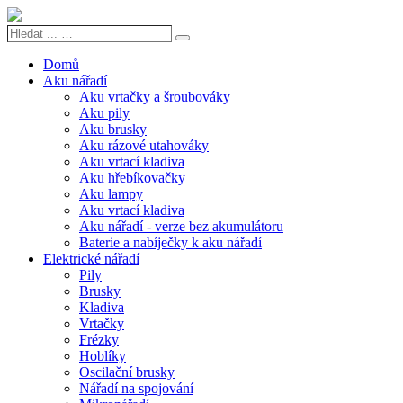
Hledat
Search
...
…
Domů
Aku nářadí
Aku vrtačky a šroubováky
Aku pily
Aku brusky
Aku rázové utahováky
Aku vrtací kladiva
Aku hřebíkovačky
Aku lampy
Aku vrtací kladiva
Aku nářadí - verze bez akumulátoru
Baterie a nabíječky k aku nářadí
Elektrické nářadí
Pily
Brusky
Kladiva
Vrtačky
Frézky
Hoblíky
Oscilační brusky
Nářadí na spojování