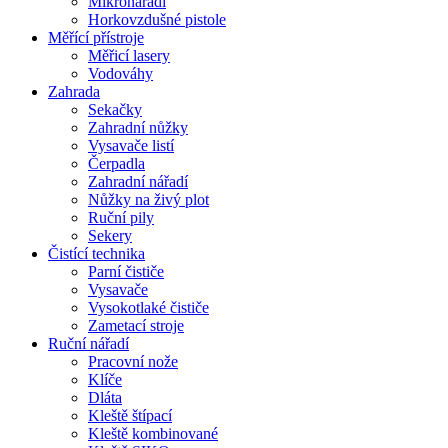
Mikronářadí
Horkovzdušné pistole
Měřící přístroje
Měřicí lasery
Vodováhy
Zahrada
Sekačky
Zahradní nůžky
Vysavače listí
Čerpadla
Zahradní nářadí
Nůžky na živý plot
Ruční pily
Sekery
Čistící technika
Parní čističe
Vysavače
Vysokotlaké čističe
Zametací stroje
Ruční nářadí
Pracovní nože
Klíče
Dláta
Kleště štípací
Kleště kombinované