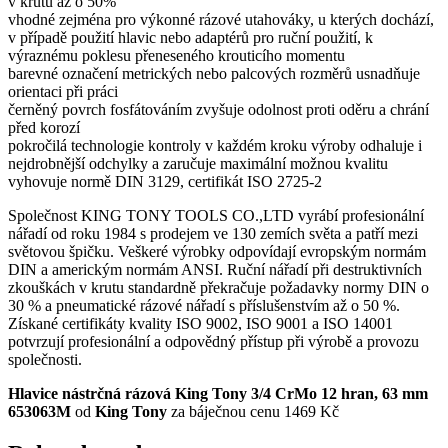
v krutu až o 50%
vhodné zejména pro výkonné rázové utahováky, u kterých dochází,
v případě použití hlavic nebo adaptérů pro ruční použití, k
výraznému poklesu přeneseného krouticího momentu
barevné označení metrických nebo palcových rozměrů usnadňuje
orientaci při práci
černěný povrch fosfátováním zvyšuje odolnost proti oděru a chrání
před korozí
pokročilá technologie kontroly v každém kroku výroby odhaluje i
nejdrobnější odchylky a zaručuje maximální možnou kvalitu
vyhovuje normě DIN 3129, certifikát ISO 2725-2
Společnost KING TONY TOOLS CO.,LTD vyrábí profesionální
nářadí od roku 1984 s prodejem ve 130 zemích světa a patří mezi
světovou špičku. Veškeré výrobky odpovídají evropským normám
DIN a americkým normám ANSI. Ruční nářadí při destruktivních
zkouškách v krutu standardně překračuje požadavky normy DIN o
30 % a pneumatické rázové nářadí s příslušenstvím až o 50 %.
Získané certifikáty kvality ISO 9002, ISO 9001 a ISO 14001
potvrzují profesionální a odpovědný přístup při výrobě a provozu
společnosti.
Hlavice nástrčná rázová King Tony 3/4 CrMo 12 hran, 63 mm
653063M
od
King Tony
za báječnou cenu 1469 Kč