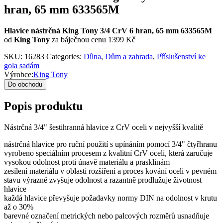
hran, 65 mm 633565M
Hlavice nástrčná King Tony 3/4 CrV 6 hran, 65 mm 633565M
od
King Tony
za báječnou cenu 1399 Kč
SKU:
16283
Categories:
Dílna
,
Dům a zahrada
,
Příslušenství ke
gola sadám
Výrobce:
King Tony
Do obchodu
Popis produktu
Nástrčná 3/4" šestihranná hlavice z CrV oceli v nejvyšší kvalitě
nástrčná hlavice pro ruční použití s upínáním pomocí 3/4" čtyřhranu
vyrobeno speciálním procesem z kvalitní CrV oceli, která zaručuje
vysokou odolnost proti únavě materiálu a prasklinám
zesílení materiálu v oblasti rozšíření a proces kování oceli v pevném
stavu výrazně zvyšuje odolnost a razantně prodlužuje životnost
hlavice
každá hlavice převyšuje požadavky normy DIN na odolnost v krutu
až o 30%
barevné označení metrických nebo palcových rozměrů usnadňuje