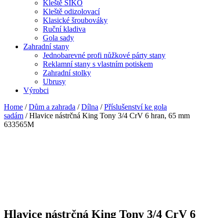
Kleště SIKO
Kleště odizolovací
Klasické šroubováky
Ruční kladiva
Gola sady
Zahradní stany
Jednobarevné profi nůžkové párty stany
Reklamní stany s vlastním potiskem
Zahradní stolky
Ubrusy
Výrobci
Home
/
Dům a zahrada
/
Dílna
/
Příslušenství ke gola
sadám
/ Hlavice nástrčná King Tony 3/4 CrV 6 hran, 65 mm
633565M
Hlavice nástrčná King Tony 3/4 CrV 6