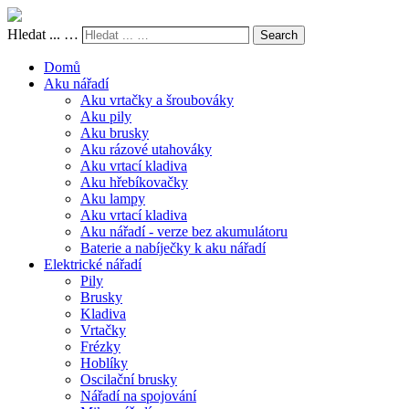
Hledat ... …
Search
Domů
Aku nářadí
Aku vrtačky a šroubováky
Aku pily
Aku brusky
Aku rázové utahováky
Aku vrtací kladiva
Aku hřebíkovačky
Aku lampy
Aku vrtací kladiva
Aku nářadí - verze bez akumulátoru
Baterie a nabíječky k aku nářadí
Elektrické nářadí
Pily
Brusky
Kladiva
Vrtačky
Frézky
Hoblíky
Oscilační brusky
Nářadí na spojování