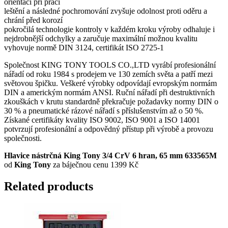
orientaci při práci
leštění a následné pochromování zvyšuje odolnost proti oděru a
chrání před korozí
pokročilá technologie kontroly v každém kroku výroby odhaluje i
nejdrobnější odchylky a zaručuje maximální možnou kvalitu
vyhovuje normě DIN 3124, certifikát ISO 2725-1
Společnost KING TONY TOOLS CO.,LTD vyrábí profesionální
nářadí od roku 1984 s prodejem ve 130 zemích světa a patří mezi
světovou špičku. Veškeré výrobky odpovídají evropským normám
DIN a americkým normám ANSI. Ruční nářadí při destruktivních
zkouškách v krutu standardně překračuje požadavky normy DIN o
30 % a pneumatické rázové nářadí s příslušenstvím až o 50 %.
Získané certifikáty kvality ISO 9002, ISO 9001 a ISO 14001
potvrzují profesionální a odpovědný přístup při výrobě a provozu
společnosti.
Hlavice nástrčná King Tony 3/4 CrV 6 hran, 65 mm 633565M
od
King Tony
za báječnou cenu 1399 Kč
Related products