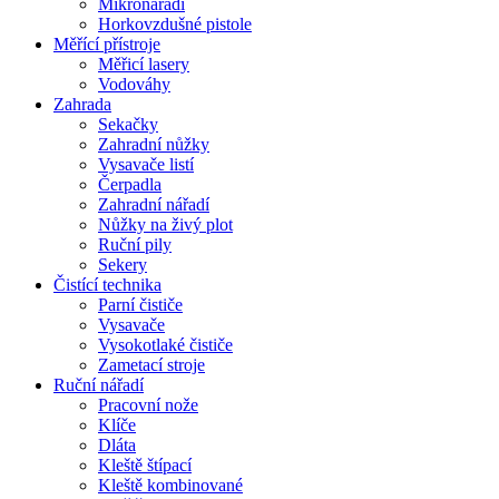
Mikronářadí
Horkovzdušné pistole
Měřící přístroje
Měřicí lasery
Vodováhy
Zahrada
Sekačky
Zahradní nůžky
Vysavače listí
Čerpadla
Zahradní nářadí
Nůžky na živý plot
Ruční pily
Sekery
Čistící technika
Parní čističe
Vysavače
Vysokotlaké čističe
Zametací stroje
Ruční nářadí
Pracovní nože
Klíče
Dláta
Kleště štípací
Kleště kombinované