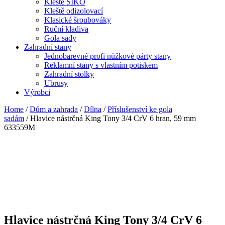
Kleště SIKO
Kleště odizolovací
Klasické šroubováky
Ruční kladiva
Gola sady
Zahradní stany
Jednobarevné profi nůžkové párty stany
Reklamní stany s vlastním potiskem
Zahradní stolky
Ubrusy
Výrobci
Home
/
Dům a zahrada
/
Dílna
/
Příslušenství ke gola
sadám
/ Hlavice nástrčná King Tony 3/4 CrV 6 hran, 59 mm
633559M
Hlavice nástrčná King Tony 3/4 CrV 6