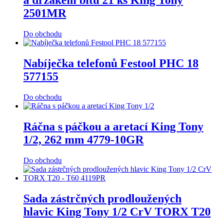
a držákem bitů 21 ks King Tony
2501MR
Do obchodu
Nabíječka telefonů Festool PHC 18
577155
Do obchodu
Ráčna s páčkou a aretací King Tony
1/2, 262 mm 4779-10GR
Do obchodu
Sada zástrčných prodloužených
hlavic King Tony 1/2 CrV TORX T20