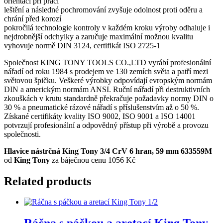
orientaci při práci
leštění a následné pochromování zvyšuje odolnost proti oděru a
chrání před korozí
pokročilá technologie kontroly v každém kroku výroby odhaluje i
nejdrobnější odchylky a zaručuje maximální možnou kvalitu
vyhovuje normě DIN 3124, certifikát ISO 2725-1
Společnost KING TONY TOOLS CO.,LTD vyrábí profesionální
nářadí od roku 1984 s prodejem ve 130 zemích světa a patří mezi
světovou špičku. Veškeré výrobky odpovídají evropským normám
DIN a americkým normám ANSI. Ruční nářadí při destruktivních
zkouškách v krutu standardně překračuje požadavky normy DIN o
30 % a pneumatické rázové nářadí s příslušenstvím až o 50 %.
Získané certifikáty kvality ISO 9002, ISO 9001 a ISO 14001
potvrzují profesionální a odpovědný přístup při výrobě a provozu
společnosti.
Hlavice nástrčná King Tony 3/4 CrV 6 hran, 59 mm 633559M
od
King Tony
za báječnou cenu 1056 Kč
Related products