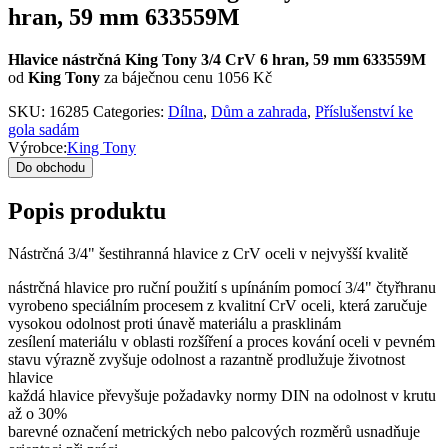
hran, 59 mm 633559M
Hlavice nástrčná King Tony 3/4 CrV 6 hran, 59 mm 633559M
od
King Tony
za báječnou cenu 1056 Kč
SKU:
16285
Categories:
Dílna
,
Dům a zahrada
,
Příslušenství ke
gola sadám
Výrobce:
King Tony
Do obchodu
Popis produktu
Nástrčná 3/4" šestihranná hlavice z CrV oceli v nejvyšší kvalitě
nástrčná hlavice pro ruční použití s upínáním pomocí 3/4" čtyřhranu
vyrobeno speciálním procesem z kvalitní CrV oceli, která zaručuje
vysokou odolnost proti únavě materiálu a prasklinám
zesílení materiálu v oblasti rozšíření a proces kování oceli v pevném
stavu výrazně zvyšuje odolnost a razantně prodlužuje životnost
hlavice
každá hlavice převyšuje požadavky normy DIN na odolnost v krutu
až o 30%
barevné označení metrických nebo palcových rozměrů usnadňuje