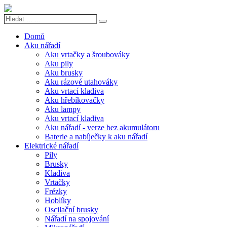
Hledat
Search
...
…
Domů
Aku nářadí
Aku vrtačky a šroubováky
Aku pily
Aku brusky
Aku rázové utahováky
Aku vrtací kladiva
Aku hřebíkovačky
Aku lampy
Aku vrtací kladiva
Aku nářadí - verze bez akumulátoru
Baterie a nabíječky k aku nářadí
Elektrické nářadí
Pily
Brusky
Kladiva
Vrtačky
Frézky
Hoblíky
Oscilační brusky
Nářadí na spojování