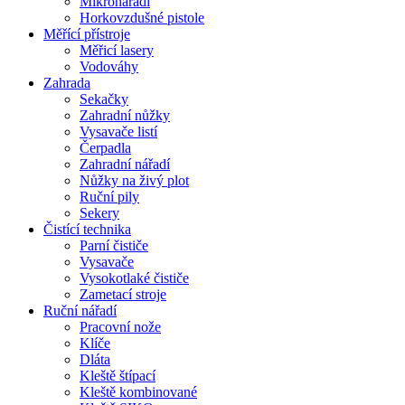
Mikronářadí
Horkovzdušné pistole
Měřící přístroje
Měřicí lasery
Vodováhy
Zahrada
Sekačky
Zahradní nůžky
Vysavače listí
Čerpadla
Zahradní nářadí
Nůžky na živý plot
Ruční pily
Sekery
Čistící technika
Parní čističe
Vysavače
Vysokotlaké čističe
Zametací stroje
Ruční nářadí
Pracovní nože
Klíče
Dláta
Kleště štípací
Kleště kombinované