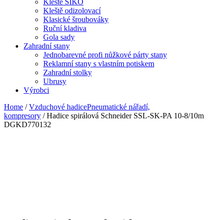
Kleště SIKO
Kleště odizolovací
Klasické šroubováky
Ruční kladiva
Gola sady
Zahradní stany
Jednobarevné profi nůžkové párty stany
Reklamní stany s vlastním potiskem
Zahradní stolky
Ubrusy
Výrobci
Home
/
Vzduchové hadicePneumatické nářadí,
kompresory
/ Hadice spirálová Schneider SSL-SK-PA 10-8/10m
DGKD770132