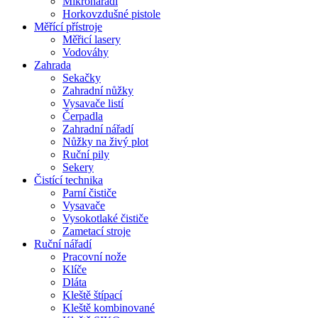
Mikronářadí
Horkovzdušné pistole
Měřící přístroje
Měřicí lasery
Vodováhy
Zahrada
Sekačky
Zahradní nůžky
Vysavače listí
Čerpadla
Zahradní nářadí
Nůžky na živý plot
Ruční pily
Sekery
Čistící technika
Parní čističe
Vysavače
Vysokotlaké čističe
Zametací stroje
Ruční nářadí
Pracovní nože
Klíče
Dláta
Kleště štípací
Kleště kombinované