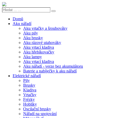
Hledat
Search
...
…
Domů
Aku nářadí
Aku vrtačky a šroubováky
Aku pily
Aku brusky
Aku rázové utahováky
Aku vrtací kladiva
Aku hřebíkovačky
Aku lampy
Aku vrtací kladiva
Aku nářadí - verze bez akumulátoru
Baterie a nabíječky k aku nářadí
Elektrické nářadí
Pily
Brusky
Kladiva
Vrtačky
Frézky
Hoblíky
Oscilační brusky
Nářadí na spojování