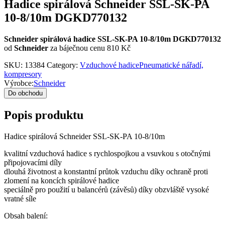
Hadice spirálová Schneider SSL-SK-PA
10-8/10m DGKD770132
Schneider spirálová hadice SSL-SK-PA 10-8/10m DGKD770132
od
Schneider
za báječnou cenu 810 Kč
SKU:
13384
Category:
Vzduchové hadicePneumatické nářadí,
kompresory
Výrobce:
Schneider
Do obchodu
Popis produktu
Hadice spirálová Schneider SSL-SK-PA 10-8/10m
kvalitní vzduchová hadice s rychlospojkou a vsuvkou s otočnými
připojovacími díly
dlouhá životnost a konstantní průtok vzduchu díky ochraně proti
zlomení na koncích spirálové hadice
speciálně pro použití u balancérů (závěsů) díky obzvláště vysoké
vratné síle
Obsah balení: