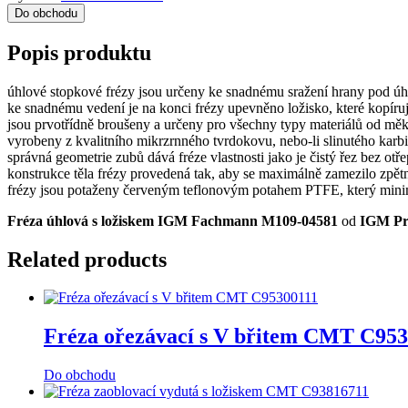
Do obchodu
Popis produktu
úhlové stopkové frézy jsou určeny ke snadnému sražení hrany pod ú
ke snadnému vedení je na konci frézy upevněno ložisko, které kopíruj
jsou prvotřídně broušeny a určeny pro všechny typy materiálů od mě
vyrobeny z kvalitního mikrzrnného tvrdokovu, nebo-li slinutého karbi
správná geometrie zubů dává fréze vlastnosti jako je čistý řez bez ot
konstrukce těla frézy provedená tak, aby se maximálně zamezilo zpět
frézy jsou potaženy červeným teflonovým potahem PTFE, který minimal
Fréza úhlová s ložiskem IGM Fachmann M109-04581
od
IGM Pro
Related products
Fréza ořezávací s V břitem CMT C95
Do obchodu