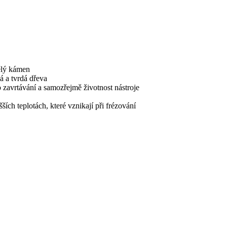
ělý kámen
á a tvrdá dřeva
o zavrtávání a samozřejmě životnost nástroje
ch teplotách, které vznikají při frézování