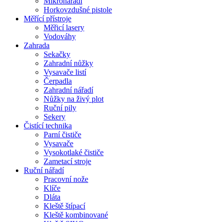
Mikronářadí
Horkovzdušné pistole
Měřící přístroje
Měřicí lasery
Vodováhy
Zahrada
Sekačky
Zahradní nůžky
Vysavače listí
Čerpadla
Zahradní nářadí
Nůžky na živý plot
Ruční pily
Sekery
Čistící technika
Parní čističe
Vysavače
Vysokotlaké čističe
Zametací stroje
Ruční nářadí
Pracovní nože
Klíče
Dláta
Kleště štípací
Kleště kombinované