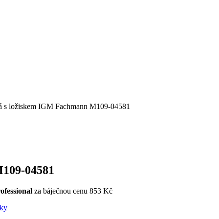
vá s ložiskem IGM Fachmann M109-04581
M109-04581
fessional
za báječnou cenu 853 Kč
áky