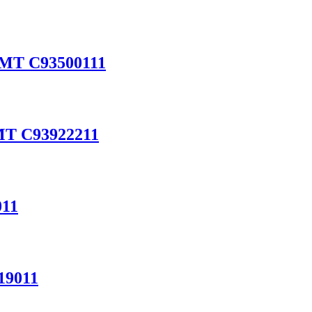
 CMT C93500111
CMT C93922211
011
19011