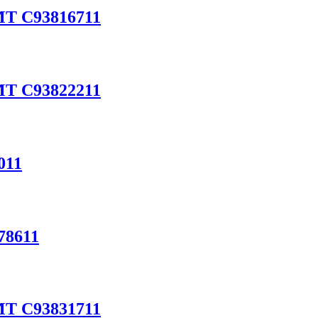
CMT C93816711
CMT C93822211
011
78611
CMT C93831711