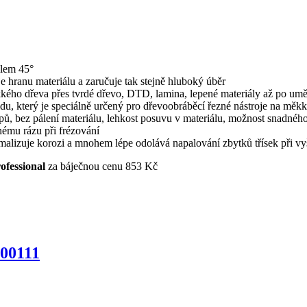
hlem 45°
e hranu materiálu a zaručuje tak stejně hluboký úběr
kkého dřeva přes tvrdé dřevo, DTD, lamina, lepené materiály až po um
du, který je speciálně určený pro dřevoobráběcí řezné nástroje na měkk
řepů, bez pálení materiálu, lehkost posuvu v materiálu, možnost snadnéh
nému rázu při frézování
izuje korozi a mnohem lépe odolává napalování zbytků třísek při vyšší
fessional
za báječnou cenu 853 Kč
300111