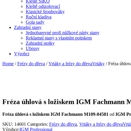
Kleště SIKO
Kleště odizolovací
Klasické šroubováky
Ruční kladiva
Gola sady
Zahradní stany
Jednobarevné profi nůžkové párty stany
Reklamní stany s vlastním potiskem
Zahradní stolky
Ubrusy
Výrobci
Home
/
Frézy do dřeva
/
Vrtáky a frézy do dřevaVrtáky
/ Fréza úhlo
Fréza úhlová s ložiskem IGM Fachmann 
Fréza úhlová s ložiskem IGM Fachmann M109-04581
od
IGM Pro
SKU:
14601
Categories:
Frézy do dřeva
,
Vrtáky a frézy do dřevaVrt
Výrobce:
IGM Professional