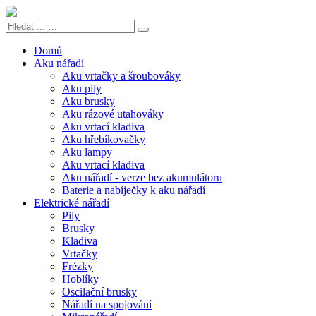
Hledat
Search
...
…
Domů
Aku nářadí
Aku vrtačky a šroubováky
Aku pily
Aku brusky
Aku rázové utahováky
Aku vrtací kladiva
Aku hřebíkovačky
Aku lampy
Aku vrtací kladiva
Aku nářadí - verze bez akumulátoru
Baterie a nabíječky k aku nářadí
Elektrické nářadí
Pily
Brusky
Kladiva
Vrtačky
Frézky
Hoblíky
Oscilační brusky
Nářadí na spojování