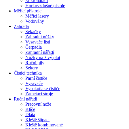
Mikronářadí
Horkovzdušné pistole
Měřící přístroje
Měřicí lasery
Vodováhy
Zahrada
Sekačky
Zahradní nůžky
Vysavače listí
Čerpadla
Zahradní nářadí
Nůžky na živý plot
Ruční pily
Sekery
Čistící technika
Parní čističe
Vysavače
Vysokotlaké čističe
Zametací stroje
Ruční nářadí
Pracovní nože
Klíče
Dláta
Kleště štípací
Kleště kombinované