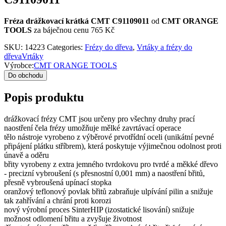
Fréza drážkovací krátká CMT C91109011
od
CMT ORANGE
TOOLS
za báječnou cenu 765 Kč
SKU:
14223
Categories:
Frézy do dřeva
,
Vrtáky a frézy do
dřevaVrtáky
Výrobce:
CMT ORANGE TOOLS
Do obchodu
Popis produktu
drážkovací frézy CMT jsou určeny pro všechny druhy prací
naostření čela frézy umožňuje mělké zavrtávací operace
tělo nástroje vyrobeno z výběrové prvotřídní oceli (unikátní pevné
připájení plátku stříbrem), která poskytuje výjimečnou odolnost proti
únavě a oděru
břity vyrobeny z extra jemného tvrdokovu pro tvrdé a měkké dřevo
- precizní vybroušení (s přesnostní 0,001 mm) a naostření břitů,
přesně vybroušená upínací stopka
oranžový teflonový povlak břitů zabraňuje ulpívání pilin a snižuje
tak zahřívání a chrání proti korozi
nový výrobní proces SinterHIP (izostatické lisování) snižuje
možnost odlomení břitu a zvyšuje životnost