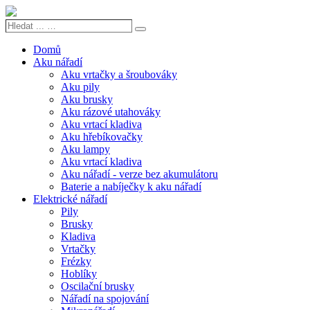
Hledat
Search
...
…
Domů
Aku nářadí
Aku vrtačky a šroubováky
Aku pily
Aku brusky
Aku rázové utahováky
Aku vrtací kladiva
Aku hřebíkovačky
Aku lampy
Aku vrtací kladiva
Aku nářadí - verze bez akumulátoru
Baterie a nabíječky k aku nářadí
Elektrické nářadí
Pily
Brusky
Kladiva
Vrtačky
Frézky
Hoblíky
Oscilační brusky
Nářadí na spojování