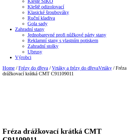
Kleště SIKO
Kleště odizolovací
Klasické šroubováky
Ruční kladiva
Gola sady
Zahradní stany
Jednobarevné profi nůžkové párty stany
Reklamní stany s vlastním potiskem
Zahradní stolky
Ubrusy
Výrobci
Home
/
Frézy do dřeva
/
Vrtáky a frézy do dřevaVrtáky
/ Fréza
drážkovací krátká CMT C91109011
Fréza drážkovací krátká CMT
C91109011