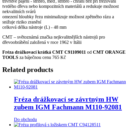
třívrstvé pájení - stříbro, měď, stříbro - chrání břit při frézování
tvrdého dřeva nebo kompozitních materiálů a redukuje možnost
nekvalitních svárů
omezení hloubky řezu minimalizuje možnost zpětného rázu a
snižuje riziko zranění
celková délka nástroje (L) - 48 mm
CMT – světoznámá značka nejkvalitnějších nástrojů pro
dřevoobrábění založená v roce 1962 v Itálii
Fréza drážkovací krátká CMT C91109011
od
CMT ORANGE
TOOLS
za báječnou cenu 765 Kč
Related products
Fréza drážkovací se závrtným HW
zubem IGM Fachmann M110-92081
Do obchodu