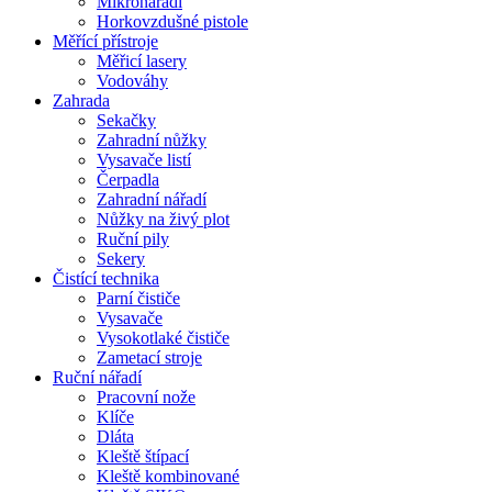
Mikronářadí
Horkovzdušné pistole
Měřící přístroje
Měřicí lasery
Vodováhy
Zahrada
Sekačky
Zahradní nůžky
Vysavače listí
Čerpadla
Zahradní nářadí
Nůžky na živý plot
Ruční pily
Sekery
Čistící technika
Parní čističe
Vysavače
Vysokotlaké čističe
Zametací stroje
Ruční nářadí
Pracovní nože
Klíče
Dláta
Kleště štípací
Kleště kombinované