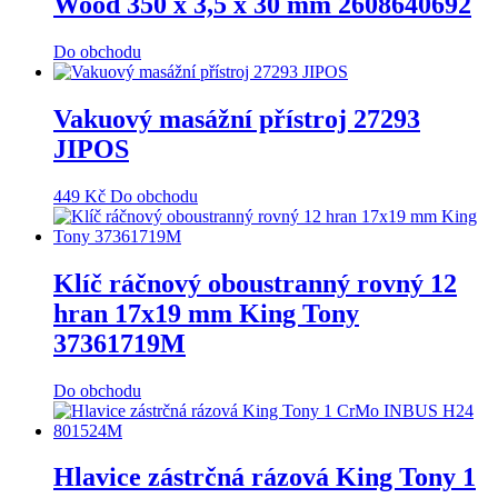
Wood 350 x 3,5 x 30 mm 2608640692
Do obchodu
Vakuový masážní přístroj 27293
JIPOS
449
Kč
Do obchodu
Klíč ráčnový oboustranný rovný 12
hran 17x19 mm King Tony
37361719M
Do obchodu
Hlavice zástrčná rázová King Tony 1