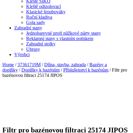
Kleště SIKO
Kleště odizolovací
Klasické šroubováky
Ruční kladiva
Gola sady
Zahradní stany
Jednobarevné profi nůžkové párty stany
Reklamní stany s vlastním potiskem
Zahradní stolky
Ubrusy
Výrobci
Home
/
37361719M
/
Dílna, stavba, zahrada
/
Bazény a
doplňky
/
Doplňky k bazénům
/
Příslušenství k bazénům
/ Filtr pro
bazénovou filtraci 25174 JIPOS
Filtr pro bazénovou filtraci 25174 JIPOS