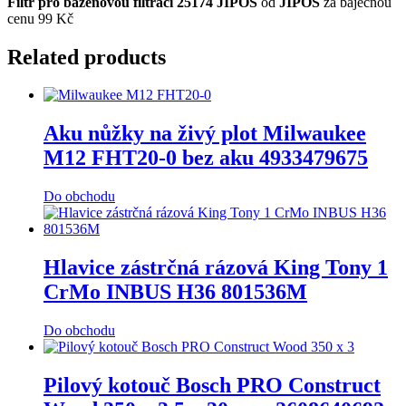
Filtr pro bazénovou filtraci 25174 JIPOS
od
JIPOS
za báječnou
cenu 99 Kč
Related products
Aku nůžky na živý plot Milwaukee
M12 FHT20-0 bez aku 4933479675
Do obchodu
Hlavice zástrčná rázová King Tony 1
CrMo INBUS H36 801536M
Do obchodu
Pilový kotouč Bosch PRO Construct