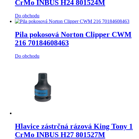
CrMo INBUS H24 801524M
Do obchodu
Pila pokosová Norton Clipper CWM
216 70184608463
Do obchodu
Hlavice zástrčná rázová King Tony 1
CrMo INBUS H27 801527M