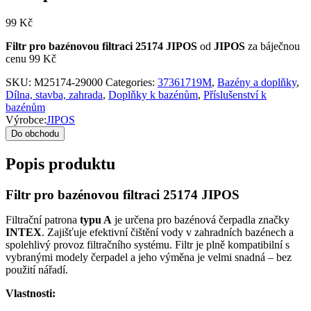
99
Kč
Filtr pro bazénovou filtraci 25174 JIPOS
od
JIPOS
za báječnou
cenu 99 Kč
SKU:
M25174-29000
Categories:
37361719M
,
Bazény a doplňky
,
Dílna, stavba, zahrada
,
Doplňky k bazénům
,
Příslušenství k
bazénům
Výrobce:
JIPOS
Do obchodu
Popis produktu
Filtr pro bazénovou filtraci 25174 JIPOS
Filtrační patrona
typu A
je určena pro bazénová čerpadla značky
INTEX
. Zajišťuje efektivní čištění vody v zahradních bazénech a
spolehlivý provoz filtračního systému. Filtr je plně kompatibilní s
vybranými modely čerpadel a jeho výměna je velmi snadná – bez
použití nářadí.
Vlastnosti: