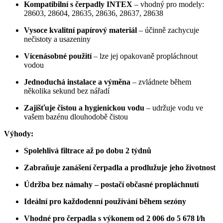
Kompatibilní s čerpadly INTEX
– vhodný pro modely:
28603, 28604, 28635, 28636, 28637, 28638
Vysoce kvalitní papírový materiál
– účinně zachycuje
nečistoty a usazeniny
Vícenásobné použití
– lze jej opakovaně propláchnout
vodou
Jednoduchá instalace a výměna
– zvládnete během
několika sekund bez nářadí
Zajišťuje čistou a hygienickou vodu
– udržuje vodu ve
vašem bazénu dlouhodobě čistou
Výhody:
Spolehlivá filtrace až po dobu 2 týdnů
Zabraňuje zanášení čerpadla a prodlužuje jeho životnost
Údržba bez námahy – postačí občasné propláchnutí
Ideální pro každodenní používání během sezóny
Vhodné pro čerpadla s výkonem od 2 006 do 5 678 l/h