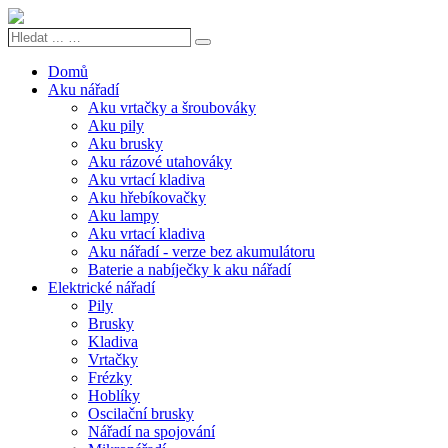
Hledat
Search
...
…
Domů
Aku nářadí
Aku vrtačky a šroubováky
Aku pily
Aku brusky
Aku rázové utahováky
Aku vrtací kladiva
Aku hřebíkovačky
Aku lampy
Aku vrtací kladiva
Aku nářadí - verze bez akumulátoru
Baterie a nabíječky k aku nářadí
Elektrické nářadí
Pily
Brusky
Kladiva
Vrtačky
Frézky
Hoblíky
Oscilační brusky
Nářadí na spojování