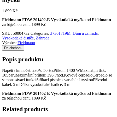
1 899
Kč
Fieldmann FDW 201402-E Vysokotlaká myčka
od
Fieldmann
za báječnou cenu 1899 Kč
SKU:
50004732
Categories:
37361719M
,
Dům a zahrada
,
Vysokotlaké čističe
,
Zahrada
Výrobce:
Fieldmann
Do obchodu
Popis produktu
Napětí / kmitočet: 230V, 50 HzPříkon: 1400 WMaximální tlak:
105baruMaximální průtok: 396 l/hod.Kovové čerpadloČerpadlo se
samonasávací funkcíStříkací pistole s variabilní tryskouPřívodní
kabel: 5 mDélka vysokotlaké hadice: 3 m
Fieldmann FDW 201402-E Vysokotlaká myčka
od
Fieldmann
za báječnou cenu 1899 Kč
Related products