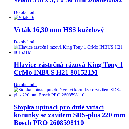
Wood 350 x 3,5 x 30 mm 2608640692
Do obchodu
Vrták 16,30 mm HSS kuželový
Do obchodu
Hlavice zástrčná rázová King Tony 1
CrMo INBUS H21 801521M
Do obchodu
Stopka upínací pro duté vrtací
korunky se závitem SDS-plus 220 mm
Bosch PRO 2608598110