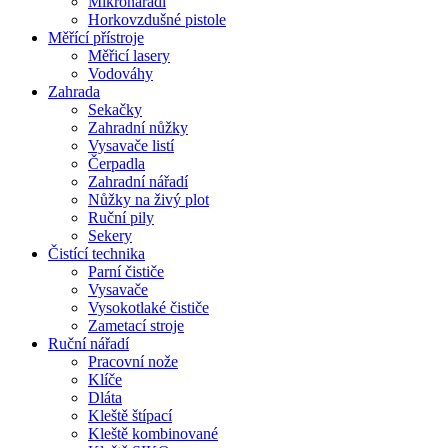
Mikronářadí
Horkovzdušné pistole
Měřící přístroje
Měřicí lasery
Vodováhy
Zahrada
Sekačky
Zahradní nůžky
Vysavače listí
Čerpadla
Zahradní nářadí
Nůžky na živý plot
Ruční pily
Sekery
Čistící technika
Parní čističe
Vysavače
Vysokotlaké čističe
Zametací stroje
Ruční nářadí
Pracovní nože
Klíče
Dláta
Kleště štípací
Kleště kombinované