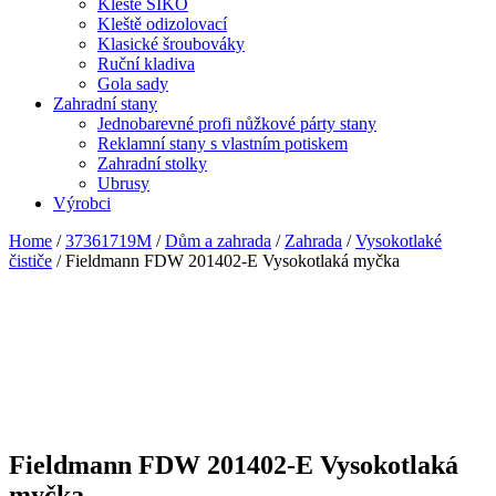
Kleště SIKO
Kleště odizolovací
Klasické šroubováky
Ruční kladiva
Gola sady
Zahradní stany
Jednobarevné profi nůžkové párty stany
Reklamní stany s vlastním potiskem
Zahradní stolky
Ubrusy
Výrobci
Home
/
37361719M
/
Dům a zahrada
/
Zahrada
/
Vysokotlaké
čističe
/ Fieldmann FDW 201402-E Vysokotlaká myčka
Fieldmann FDW 201402-E Vysokotlaká
myčka