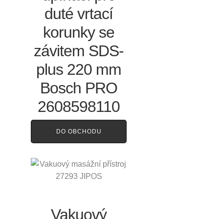
duté vrtací
korunky se
závitem SDS-
plus 220 mm
Bosch PRO
2608598110
DO OBCHODU
Vakuový