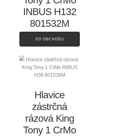
INBUS H132
801532M
DO OBCHODU
Hlavice
zástrčná
rázová King
Tony 1 CrMo