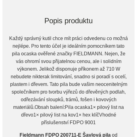
Popis produktu
Každý správný kutil chce mít práci odvedenu co možná
nejlépe. Pro tento účel je ideálním pomocníkem tato
pila ocaska ověřené značky FIELDMANN. Nejen, že
vás ohromí svou přijatelnou cenou, ale i solidním
výkonem. Jelikož disponuje příkonem až 710 W
nebudete nikterak limitování, snadno si poradí s ocelí,
plastem i dřevem. Tato pila bude vašim neocenitelným
společníkem pro tvorbu výřezů do dřevěných podlah,
odřezávání sloupků, trámů, fošen i kovových
materiálů.Obsah balení:Pila ocaska1× pilový list na
dřevo1× pilový list na kov1× hex klíčVhodné
příslušenství FDPO 9001
Fieldmann FDPO 200711-E Šavlová pila
od