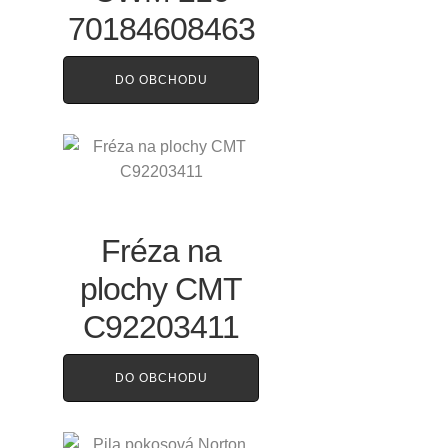
70184608463
DO OBCHODU
Fréza na
plochy CMT
C92203411
DO OBCHODU