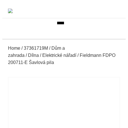
Home
/
37361719M
/
Dům a
zahrada
/
Dílna
/
Elektrické nářadí
/ Fieldmann FDPO
200711-E Šavlová pila