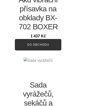
přísavka na
obklady BX-
702 BOXER
1 437
Kč
DO OBCHODU
Sada
vyrážečů,
sekáčů a