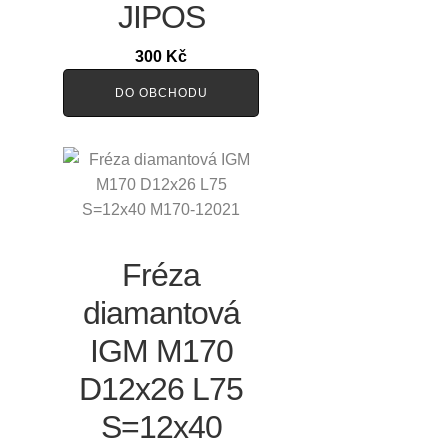
JIPOS
300
Kč
DO OBCHODU
Fréza
diamantová
IGM M170
D12x26 L75
S=12x40