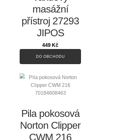
masážní
přístroj 27293
JIPOS
449
Kč
DO OBCHODU
Pila pokosová
Norton Clipper
CWM 216