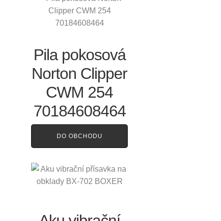
Pila pokosová
Norton Clipper
CWM 254
70184608464
DO OBCHODU
Aku vibrační