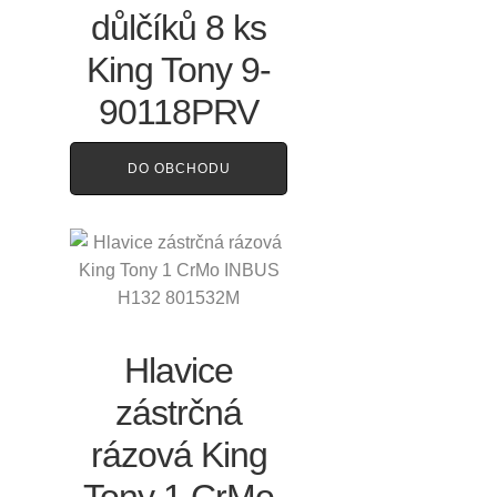
důlčíků 8 ks
King Tony 9-
90118PRV
DO OBCHODU
Hlavice
zástrčná
rázová King
Tony 1 CrMo