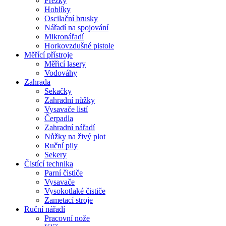
Frézky
Hoblíky
Oscilační brusky
Nářadí na spojování
Mikronářadí
Horkovzdušné pistole
Měřící přístroje
Měřicí lasery
Vodováhy
Zahrada
Sekačky
Zahradní nůžky
Vysavače listí
Čerpadla
Zahradní nářadí
Nůžky na živý plot
Ruční pily
Sekery
Čistící technika
Parní čističe
Vysavače
Vysokotlaké čističe
Zametací stroje
Ruční nářadí
Pracovní nože