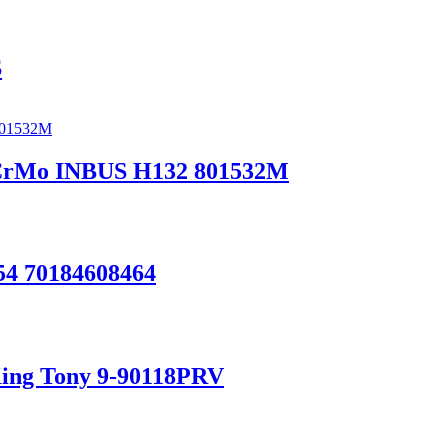
S
1 CrMo INBUS H132 801532M
54 70184608464
 King Tony 9-90118PRV