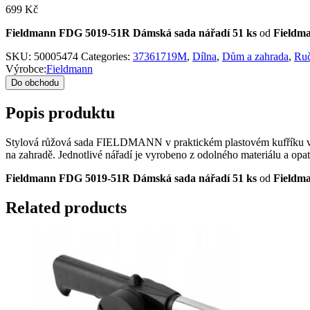
699
Kč
Fieldmann FDG 5019-51R Dámská sada nářadí 51 ks
od
Fieldm
SKU:
50005474
Categories:
37361719M
,
Dílna
,
Dům a zahrada
,
Ruč
Výrobce:
Fieldmann
Do obchodu
Popis produktu
Stylová růžová sada FIELDMANN v praktickém plastovém kufříku v sobě
na zahradě. Jednotlivé nářadí je vyrobeno z odolného materiálu a op
Fieldmann FDG 5019-51R Dámská sada nářadí 51 ks
od
Fieldm
Related products