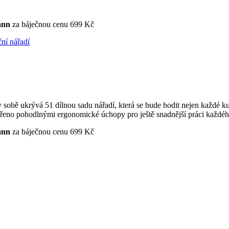
ann
za báječnou cenu 699 Kč
ní nářadí
 ukrývá 51 dílnou sadu nářadí, která se bude hodit nejen každé kutil
atřeno pohodlnými ergonomické úchopy pro ještě snadnější práci každé
ann
za báječnou cenu 699 Kč