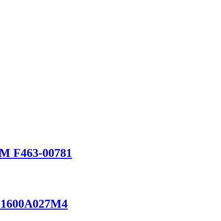
GM F463-00781
h 1600A027M4