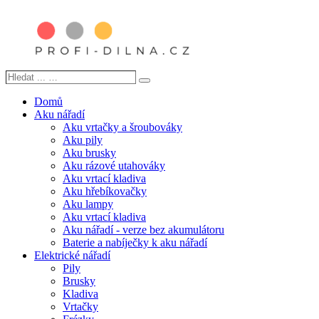
Hledat
Search
...
…
Domů
Aku nářadí
Aku vrtačky a šroubováky
Aku pily
Aku brusky
Aku rázové utahováky
Aku vrtací kladiva
Aku hřebíkovačky
Aku lampy
Aku vrtací kladiva
Aku nářadí - verze bez akumulátoru
Baterie a nabíječky k aku nářadí
Elektrické nářadí
Pily
Brusky
Kladiva
Vrtačky