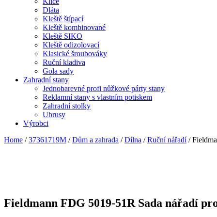
Klíče
Dláta
Kleště štípací
Kleště kombinované
Kleště SIKO
Kleště odizolovací
Klasické šroubováky
Ruční kladiva
Gola sady
Zahradní stany
Jednobarevné profi nůžkové párty stany
Reklamní stany s vlastním potiskem
Zahradní stolky
Ubrusy
Výrobci
Home
/
37361719M
/
Dům a zahrada
/
Dílna
/
Ruční nářadí
/ Fieldm
Fieldmann FDG 5019-51R Sada nářadí pr