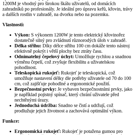
1200M je vhodný pro širokou škálu uživatelů, od domácích
zahradníků po profesionály. Je ideální pro úpravu keřů, křovin, trávy
a dalších rostlin v zahradě, na dvorku nebo na pozemku.
Vlastnosti:
Výkon:
S výkonem 1200W je tento elektrický křovinořez
dostatečně silný pro zvládnutí různorodých úloh v zahradě.
Délka střihu:
Díky délce střihu 100 cm dokáže tento nástroj
efektivně pokrýt i větší plochy bez ztráty času.
Odnímatelný čepelový úchyt:
Umožňuje rychlou a snadnou
výměnu čepelí, což zvyšuje flexibilitu a uživatelskou
pohodlnost.
Teleskopická rukojeť:
Rukojeť je teleskopická, což
umožňuje nastavení délky dle potřeby uživatele od 70 do 100
cm, což zajišťuje pohodlné a ergonomické použití.
Bezpečnostní prvky:
Je vybaven bezpečnostními prvky, jako
je například pojistný spínač, který chrání uživatele před
nechtěnými úrazy.
Jednoduchá údržba:
Snadno se čistí a udržují, což
prodlužuje jejich životnost a zachovává optimální výkon.
Funkce:
Ergonomická rukojeť:
Rukojeť je potažena gumou pro