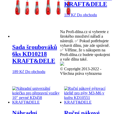
KRAFT&DELE
119
Kč
Do obchodu
Na Profi-dilna.cz si vyberete z
širokého množství nářadí a
nástrojů. ✅ Pokud potřebujete
vybavit dílnu, jste zde správně.
Sada šroubováků
✅ Věříme, že s nákupem na
6ks KD10218
Profi-dilna.cz budete spokojeni
a vaše dílna také.
KRAFT&DELE
© Copyright 2013-2022 -
189
Kč
Do obchodu
Všechna práva vyhrazena
Náhradní
Ruční pákové