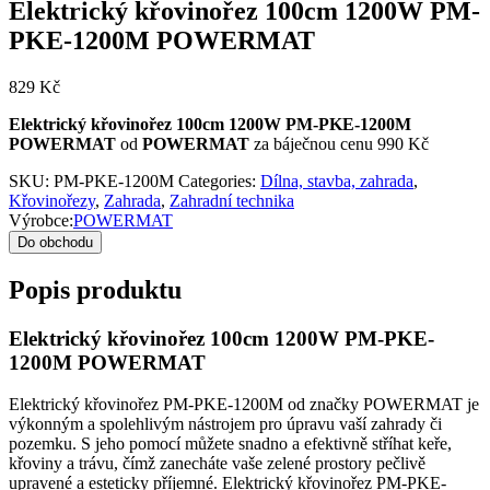
Elektrický křovinořez 100cm 1200W PM-
PKE-1200M POWERMAT
829
Kč
Elektrický křovinořez 100cm 1200W PM-PKE-1200M
POWERMAT
od
POWERMAT
za báječnou cenu 990 Kč
SKU:
PM-PKE-1200M
Categories:
Dílna, stavba, zahrada
,
Křovinořezy
,
Zahrada
,
Zahradní technika
Výrobce:
POWERMAT
Do obchodu
Popis produktu
Elektrický křovinořez 100cm 1200W PM-PKE-
1200M POWERMAT
Elektrický křovinořez PM-PKE-1200M od značky POWERMAT je
výkonným a spolehlivým nástrojem pro úpravu vaší zahrady či
pozemku. S jeho pomocí můžete snadno a efektivně stříhat keře,
křoviny a trávu, čímž zanecháte vaše zelené prostory pečlivě
upravené a esteticky příjemné. Elektrický křovinořez PM-PKE-