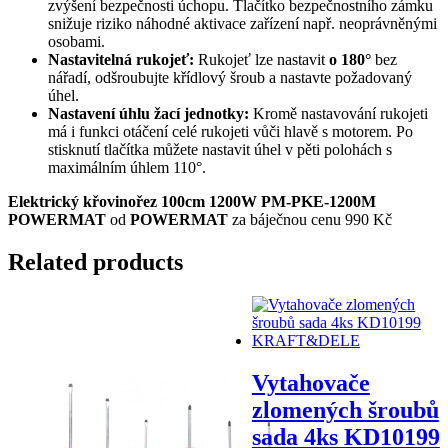
zvýšení bezpečnosti úchopu. Tlačítko bezpečnostního zámku
snižuje riziko náhodné aktivace zařízení např. neoprávněnými
osobami.
Nastavitelná rukojeť:
Rukojeť lze nastavit
o 180°
bez
nářadí, odšroubujte křídlový šroub a nastavte požadovaný
úhel.
Nastavení úhlu žací jednotky:
Kromě nastavování rukojeti
má i funkci otáčení celé rukojeti vůči hlavě s motorem. Po
stisknutí tlačítka můžete nastavit úhel v pěti polohách s
maximálním úhlem 110°.
Elektrický křovinořez 100cm 1200W PM-PKE-1200M
POWERMAT
od
POWERMAT
za báječnou cenu 990 Kč
Related products
Vytahovače
zlomených šroubů
sada 4ks KD10199