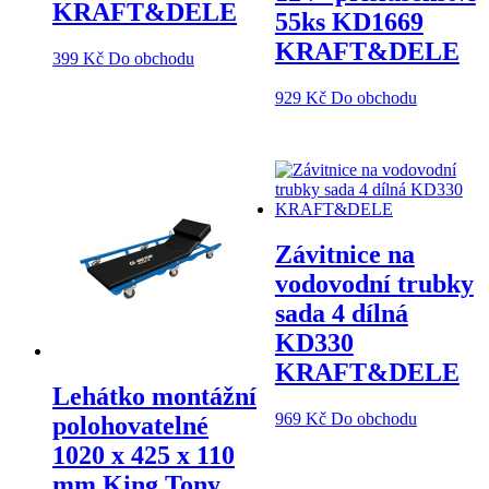
KRAFT&DELE
55ks KD1669
KRAFT&DELE
399
Kč
Do obchodu
929
Kč
Do obchodu
Závitnice na
vodovodní trubky
sada 4 dílná
KD330
KRAFT&DELE
Lehátko montážní
969
Kč
Do obchodu
polohovatelné
1020 x 425 x 110
mm King Tony