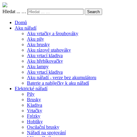
Hledat ... …
Search
Domů
Aku nářadí
Aku vrtačky a šroubováky
Aku pily
Aku brusky
Aku rázové utahováky
Aku vrtací kladiva
Aku hřebíkovačky
Aku lampy
Aku vrtací kladiva
Aku nářadí - verze bez akumulátoru
Baterie a nabíječky k aku nářadí
Elektrické nářadí
Pily
Brusky
Kladiva
Vrtačky
Frézky
Hoblíky
Oscilační brusky
Nářadí na spojování