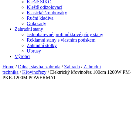
Kleště SIKO
Kleště odizolovací
Klasické šroubováky
Ruční kladiva
Gola sady
Zahradní stany
Jednobarevné profi nůžkové párty stany
Reklamní stany s vlastním potiskem
Zahradní stolky
Ubrusy
Výrobci
Home
/
Dílna, stavba, zahrada
/
Zahrada
/
Zahradní
technika
/
Křovinořezy
/ Elektrický křovinořez 100cm 1200W PM-
PKE-1200M POWERMAT