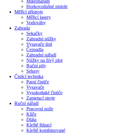
Mikronářadí
Horkovzdušné pistole
Měřící přístroje
Měřicí lasery
Vodováhy
Zahrada
Sekačky
Zahradní nůžky
Vysavače listí
Čerpadla
Zahradní nářadí
Nůžky na živý plot
Ruční pily
Sekery
Čistící technika
Parní čističe
Vysavače
Vysokotlaké čističe
Zametací stroje
Ruční nářadí
Pracovní nože
Klíče
Dláta
Kleště štípací
Kleště kombinované