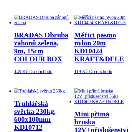
BRADAS Obruba
Měřící pásmo
záhonů zelená,
nylon 20m
9m, 15cm
KD10424
COLOUR BOX
KRAFT&DELE
149
Kč
Do obchodu
119
Kč
Do obchodu
Truhlářská
svěrka 230kg,
Mini přímá
600x100mm
bruska
KD10712
12V+příslušenství