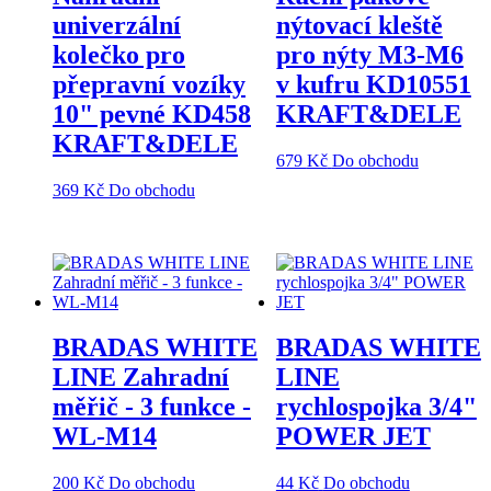
univerzální
nýtovací kleště
kolečko pro
pro nýty M3-M6
přepravní vozíky
v kufru KD10551
10" pevné KD458
KRAFT&DELE
KRAFT&DELE
679
Kč
Do obchodu
369
Kč
Do obchodu
BRADAS WHITE
BRADAS WHITE
LINE Zahradní
LINE
měřič - 3 funkce -
rychlospojka 3/4"
WL-M14
POWER JET
200
Kč
Do obchodu
44
Kč
Do obchodu