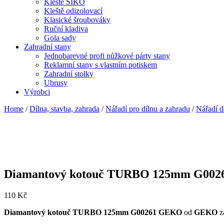
Kleště SIKO
Kleště odizolovací
Klasické šroubováky
Ruční kladiva
Gola sady
Zahradní stany
Jednobarevné profi nůžkové párty stany
Reklamní stany s vlastním potiskem
Zahradní stolky
Ubrusy
Výrobci
Home
/
Dílna, stavba, zahrada
/
Nářadí pro dílnu a zahradu
/
Nářadí d
Diamantový kotouč TURBO 125mm G00
110
Kč
Diamantový kotouč TURBO 125mm G00261 GEKO
od
GEKO
z