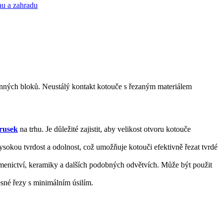
nu a zahradu
enných bloků
.
Neustálý kontakt kotouče s řezaným materiálem
rusek
na trhu. Je důležité zajistit, aby velikost otvoru kotouče
okou tvrdost a odolnost, což umožňuje kotouči efektivně řezat tvrdé
 kamenictví, keramiky a dalších podobných odvětvích. Může být použit
esné řezy s minimálním úsilím.