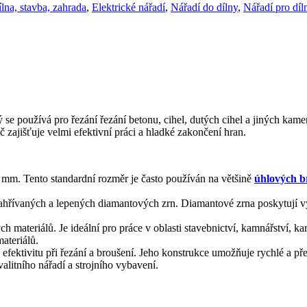
lna, stavba, zahrada
,
Elektrické nářadí
,
Nářadí do dílny
,
Nářadí pro díl
se používá pro řezání
řezání betonu, cihel, dutých cihel a jiných kam
 zajišťuje velmi efektivní práci a hladké zakončení hran.
m. Tento standardní rozměr je často používán na většině
úhlových b
hřívaných a lepených diamantových zrn. Diamantové zrna poskytují vys
ch materiálů. Je ideální pro práce v oblasti stavebnictví, kamnářství,
ateriálů.
fektivitu při řezání a broušení. Jeho konstrukce umožňuje rychlé a př
litního nářadí a strojního vybavení.