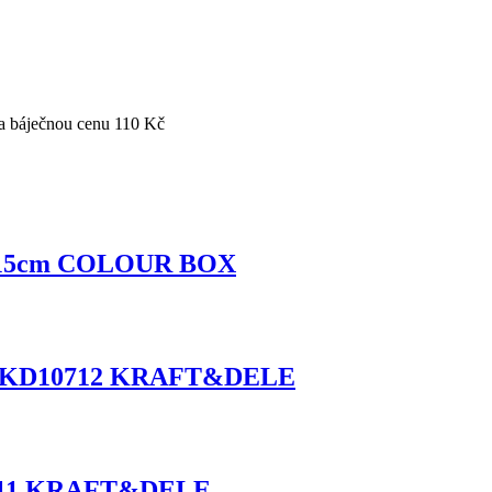
a báječnou cenu 110 Kč
, 15cm COLOUR BOX
0mm KD10712 KRAFT&DELE
10111 KRAFT&DELE