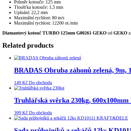
Průměr kotouče: 125 mm
Tloušťka kotouče: 1,5 mm
Upínání: 22,2 mm
Maximální rychlost: 80 m/s
Maximální rychlost: 12200 ot./min
Diamantový kotouč TURBO 125mm G00261 GEKO
od
GEKO
z
Related products
BRADAS Obruba záhonů zelená, 9m
149
Kč
Do obchodu
Truhlářská svěrka 230kg, 600x10
399
Kč
Do obchodu
Sada průbojníků a sekáčů 12ks KD