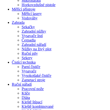
Mikronářadí
Horkovzdušné pistole
Měřící přístroje
Měřicí lasery
Vodováhy
Zahrada
Sekačky
Zahradní nůžky
Vysavače listí
Čerpadla
Zahradní nářadí
Nůžky na živý plot
Ruční pily
Sekery
Čistící technika
Parní čističe
Vysavače
Vysokotlaké čističe
Zametací stroje
Ruční nářadí
Pracovní nože
Klíče
Dláta
Kleště štípací
Kleště kombinované