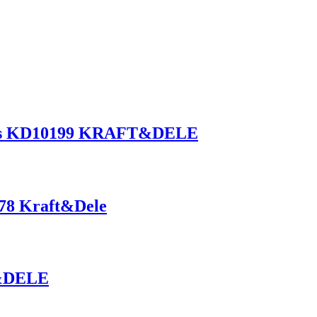
 4ks KD10199 KRAFT&DELE
78 Kraft&Dele
T&DELE