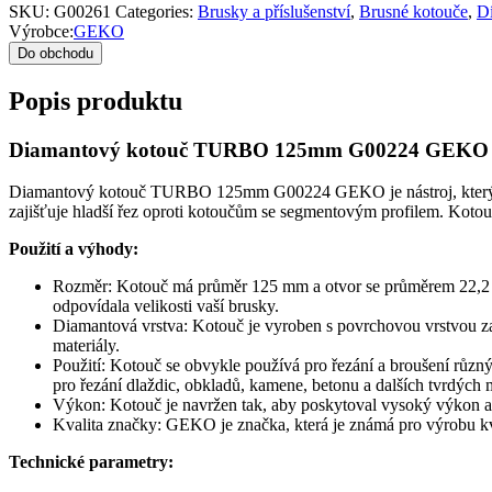
SKU:
G00261
Categories:
Brusky a příslušenství
,
Brusné kotouče
,
Dí
Výrobce:
GEKO
Do obchodu
Popis produktu
Diamantový kotouč TURBO 125mm G00224 GEKO
Diamantový kotouč TURBO 125mm G00224 GEKO je nástroj, který 
zajišťuje hladší řez oproti kotoučům se segmentovým profilem.
Kotouč
Použití a výhody:
Rozměr: Kotouč má průměr 125 mm a otvor se průměrem 22,2 m
odpovídala velikosti vaší brusky.
Diamantová vrstva: Kotouč je vyroben s povrchovou vrstvou za
materiály.
Použití: Kotouč se obvykle používá pro řezání a broušení různý
pro řezání dlaždic, obkladů, kamene, betonu a dalších tvrdých m
Výkon: Kotouč je navržen tak, aby poskytoval vysoký výkon a e
Kvalita značky: GEKO je značka, která je známá pro výrobu kva
Technické parametry: