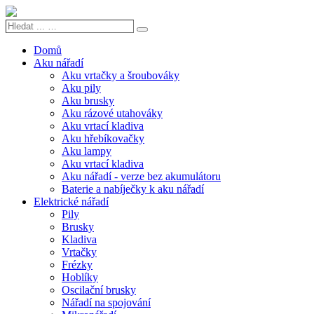
Hledat
Search
...
…
Domů
Aku nářadí
Aku vrtačky a šroubováky
Aku pily
Aku brusky
Aku rázové utahováky
Aku vrtací kladiva
Aku hřebíkovačky
Aku lampy
Aku vrtací kladiva
Aku nářadí - verze bez akumulátoru
Baterie a nabíječky k aku nářadí
Elektrické nářadí
Pily
Brusky
Kladiva
Vrtačky
Frézky
Hoblíky
Oscilační brusky
Nářadí na spojování