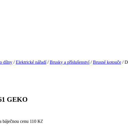
o dílny
/
Elektrické nářadí
/
Brusky a příslušenství
/
Brusné kotouče
/ 
261 GEKO
a báječnou cenu 110 Kč