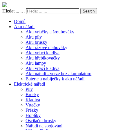
Hledat ... …
Search
Domů
Aku nářadí
Aku vrtačky a šroubováky
Aku pily
Aku brusky
Aku rázové utahováky
Aku vrtací kladiva
Aku hřebíkovačky
Aku lampy
Aku vrtací kladiva
Aku nářadí - verze bez akumulátoru
Baterie a nabíječky k aku nářadí
Elektrické nářadí
Pily
Brusky
Kladiva
Vrtačky
Frézky
Hoblíky
Oscilační brusky
Nářadí na spojování