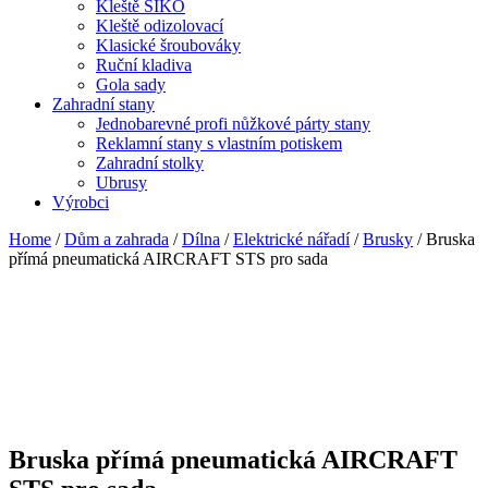
Kleště SIKO
Kleště odizolovací
Klasické šroubováky
Ruční kladiva
Gola sady
Zahradní stany
Jednobarevné profi nůžkové párty stany
Reklamní stany s vlastním potiskem
Zahradní stolky
Ubrusy
Výrobci
Home
/
Dům a zahrada
/
Dílna
/
Elektrické nářadí
/
Brusky
/ Bruska
přímá pneumatická AIRCRAFT STS pro sada
Bruska přímá pneumatická AIRCRAFT