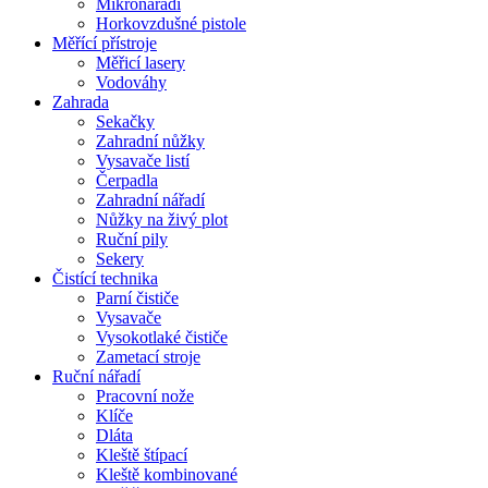
Mikronářadí
Horkovzdušné pistole
Měřící přístroje
Měřicí lasery
Vodováhy
Zahrada
Sekačky
Zahradní nůžky
Vysavače listí
Čerpadla
Zahradní nářadí
Nůžky na živý plot
Ruční pily
Sekery
Čistící technika
Parní čističe
Vysavače
Vysokotlaké čističe
Zametací stroje
Ruční nářadí
Pracovní nože
Klíče
Dláta
Kleště štípací
Kleště kombinované