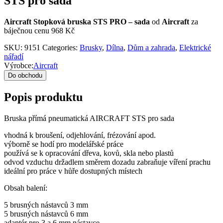
STS pro sada
Aircraft Stopková bruska STS PRO – sada
od
Aircraft
za
báječnou cenu 968 Kč
SKU:
9151
Categories:
Brusky
,
Dílna
,
Dům a zahrada
,
Elektrické
nářadí
Výrobce:
Aircraft
Do obchodu
Popis produktu
Bruska přímá pneumatická AIRCRAFT STS pro sada
vhodná k broušení, odjehlování, frézování apod.
výborně se hodí pro modelářské práce
používá se k opracování dřeva, kovů, skla nebo plastů
odvod vzduchu držadlem směrem dozadu zabraňuje víření prachu
ideální pro práce v hůře dostupných místech
Obsah balení:
5 brusných nástavců 3 mm
5 brusných nástavců 6 mm
adaptér pro 3 a 6 mm nástavce