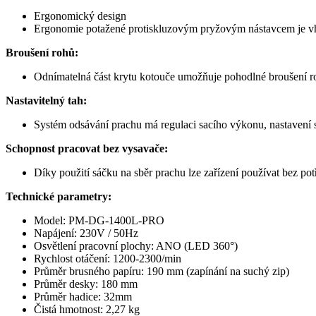
Ergonomický design
Ergonomie potažené protiskluzovým pryžovým nástavcem je vhod
Broušení rohů:
Odnímatelná část krytu kotouče umožňuje pohodlné broušení ro
Nastavitelný tah:
Systém odsávání prachu má regulaci sacího výkonu, nastavení s
Schopnost pracovat bez vysavače
:
Díky použití sáčku na sběr prachu lze zařízení používat bez p
Technické parametry:
Model: PM-DG-1400L-PRO
Napájení: 230V / 50Hz
Osvětlení pracovní plochy: ANO (LED 360°)
Rychlost otáčení: 1200-2300/min
Průměr brusného papíru: 190 mm (zapínání na suchý zip)
Průměr desky: 180 mm
Průměr hadice: 32mm
Čistá hmotnost: 2,27 kg