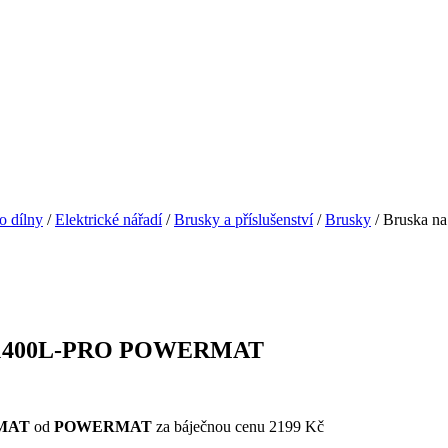
o dílny
/
Elektrické nářadí
/
Brusky a příslušenství
/
Brusky
/ Bruska 
DG-1400L-PRO POWERMAT
RMAT
od
POWERMAT
za báječnou cenu 2199 Kč