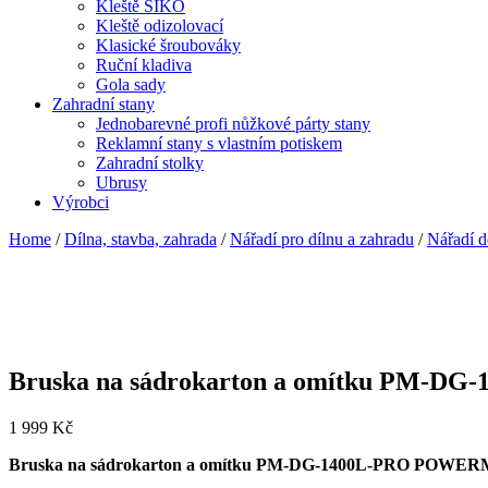
Kleště SIKO
Kleště odizolovací
Klasické šroubováky
Ruční kladiva
Gola sady
Zahradní stany
Jednobarevné profi nůžkové párty stany
Reklamní stany s vlastním potiskem
Zahradní stolky
Ubrusy
Výrobci
Home
/
Dílna, stavba, zahrada
/
Nářadí pro dílnu a zahradu
/
Nářadí d
Bruska na sádrokarton a omítku PM-
1 999
Kč
Bruska na sádrokarton a omítku PM-DG-1400L-PRO POWE