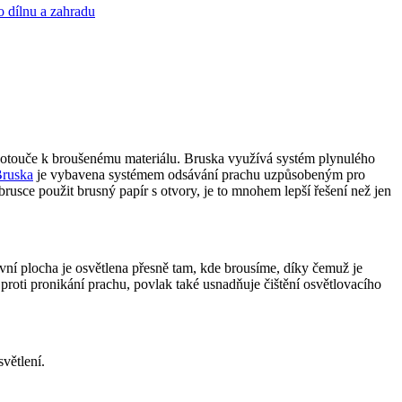
o dílnu a zahradu
ouče k broušenému materiálu. Bruska využívá systém plynulého
ruska
je vybavena systémem odsávání prachu uzpůsobeným pro
rusce použit brusný papír s otvory, je to mnohem lepší řešení než jen
ní plocha je osvětlena přesně tam, kde brousíme, díky čemuž je
roti pronikání prachu, povlak také usnadňuje čištění osvětlovacího
větlení.