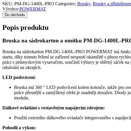
SKU:
PM-DG-1400L-PRO
Categories:
Brusky
,
Brusky a příslušenst
Výrobce:
POWERMAT
Do obchodu
Popis produktu
Bruska na sádrokarton a omítku PM-DG-1400L
Bruska na sádrokarton PM-DG-1400L-PRO POWERMAT má funkce regula
startu, díky tomuto řešení se zařízení nespustí okamžitě s plnou rychlo
práci s průmyslovým vysavačem, součástí výbavy je sběrný sáček na pra
odsávání na okrajích.
LED podsvícení:
Bruska má 360 ° LED podsvícení kolem kotouče, takže pro osvět
práce přesnější a zamýšlený efekt je snadněji dosažen. Diody 
modulu.
Dálkové ovládání s vestavěným napájecím zdrojem:
Použití externího dálkového ovladače integrovaného s napájecí
Pohodli a výkon: