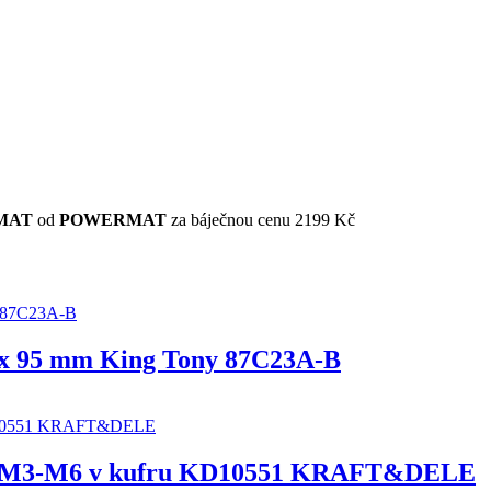
RMAT
od
POWERMAT
za báječnou cenu 2199 Kč
0 x 95 mm King Tony 87C23A-B
nýty M3-M6 v kufru KD10551 KRAFT&DELE