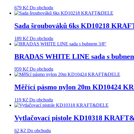
679
Kč
Do obchodu
Sada šroubováků 6ks KD10218 KR
189
Kč
Do obchodu
BRADAS WHITE LINE sada s bubnem
959
Kč
Do obchodu
Měřící pásmo nylon 20m KD10424
119
Kč
Do obchodu
Vytlačovací pistole KD10318 KRAF
62
Kč
Do obchodu