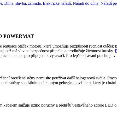
ví
,
Dílna, stavba, zahrada
,
Elektrické nářadí
,
Nářadí do dílny
,
Nářadí pr
-PRO POWERMAT
ce otáček motoru, která umožňuje přizpůsobit rychlost otáček kot
stí, což má vliv na bezpečnost při práci a prodlužuje životnost brusky.
B
ch a hadice pro připojení k vysavači. Pro lepší odsávání prachu je v b
lení broušené stěny nemusíte používat další halogenová světla. Pracov
jsou chráněny speciálním ochranným gelovým povlakem, který je chrání p
m kabelem snižuje riziko poruchy a přehřátí vestavěného zdroje LED os