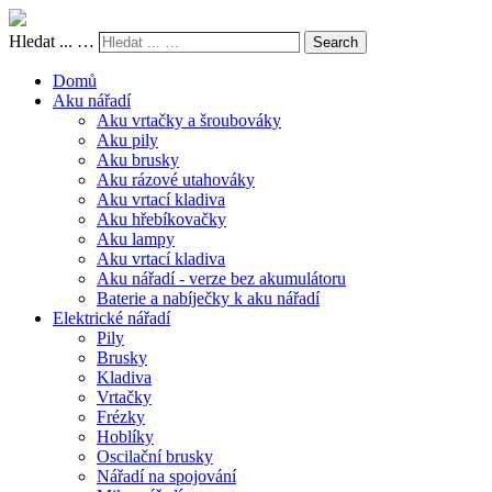
Hledat ... …
Search
Domů
Aku nářadí
Aku vrtačky a šroubováky
Aku pily
Aku brusky
Aku rázové utahováky
Aku vrtací kladiva
Aku hřebíkovačky
Aku lampy
Aku vrtací kladiva
Aku nářadí - verze bez akumulátoru
Baterie a nabíječky k aku nářadí
Elektrické nářadí
Pily
Brusky
Kladiva
Vrtačky
Frézky
Hoblíky
Oscilační brusky
Nářadí na spojování