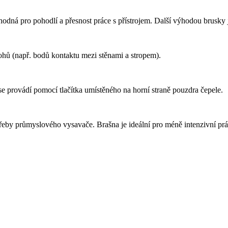
ná pro pohodlí a přesnost práce s přístrojem.
Další výhodou brusky j
hů (např. bodů kontaktu mezi stěnami a stropem).
e provádí pomocí tlačítka umístěného na horní straně pouzdra čepele.
otřeby průmyslového vysavače.
Brašna je ideální pro méně intenzivní prác