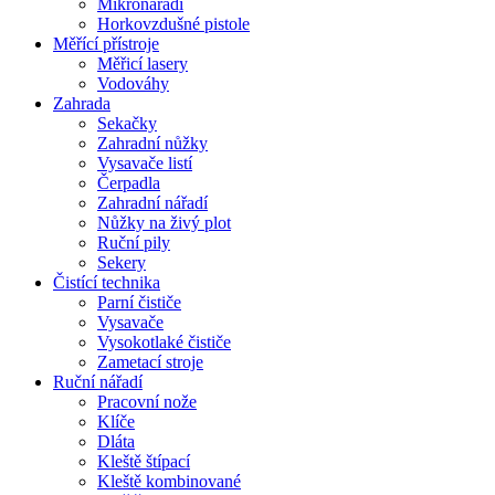
Mikronářadí
Horkovzdušné pistole
Měřící přístroje
Měřicí lasery
Vodováhy
Zahrada
Sekačky
Zahradní nůžky
Vysavače listí
Čerpadla
Zahradní nářadí
Nůžky na živý plot
Ruční pily
Sekery
Čistící technika
Parní čističe
Vysavače
Vysokotlaké čističe
Zametací stroje
Ruční nářadí
Pracovní nože
Klíče
Dláta
Kleště štípací
Kleště kombinované