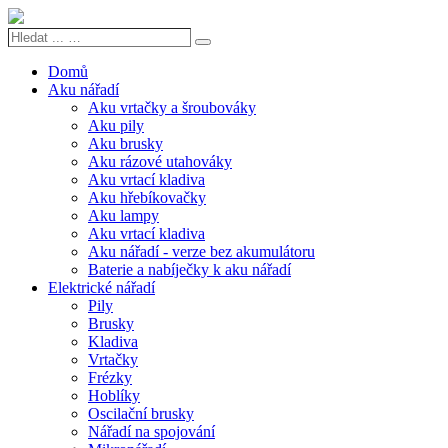
Hledat
Search
...
…
Domů
Aku nářadí
Aku vrtačky a šroubováky
Aku pily
Aku brusky
Aku rázové utahováky
Aku vrtací kladiva
Aku hřebíkovačky
Aku lampy
Aku vrtací kladiva
Aku nářadí - verze bez akumulátoru
Baterie a nabíječky k aku nářadí
Elektrické nářadí
Pily
Brusky
Kladiva
Vrtačky
Frézky
Hoblíky
Oscilační brusky
Nářadí na spojování