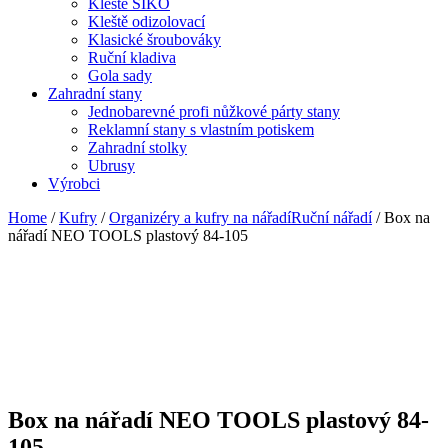
Kleště SIKO
Kleště odizolovací
Klasické šroubováky
Ruční kladiva
Gola sady
Zahradní stany
Jednobarevné profi nůžkové párty stany
Reklamní stany s vlastním potiskem
Zahradní stolky
Ubrusy
Výrobci
Home
/
Kufry
/
Organizéry a kufry na nářadíRuční nářadí
/ Box na
nářadí NEO TOOLS plastový 84-105
Box na nářadí NEO TOOLS plastový 84-
105