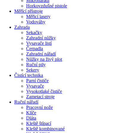
Mikronářadí
Horkovzdušné pistole
Měřící přístroje
Měřicí lasery
Vodováhy
Zahrada
Sekačky
Zahradní nůžky
Vysavače listí
Čerpadla
Zahradní nářadí
Nůžky na živý plot
Ruční pily
Sekery
Čistící technika
Parní čističe
Vysavače
Vysokotlaké čističe
Zametací stroje
Ruční nářadí
Pracovní nože
Klíče
Dláta
Kleště štípací
Kleště kombinované