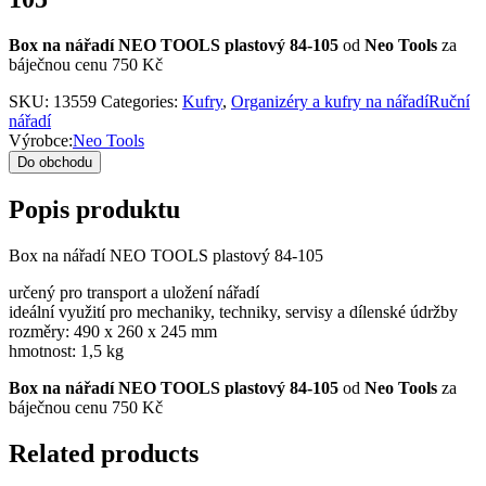
Box na nářadí NEO TOOLS plastový 84-105
od
Neo Tools
za
báječnou cenu 750 Kč
SKU:
13559
Categories:
Kufry
,
Organizéry a kufry na nářadíRuční
nářadí
Výrobce:
Neo Tools
Do obchodu
Popis produktu
Box na nářadí NEO TOOLS plastový 84-105
určený pro transport a uložení nářadí
ideální využití pro mechaniky, techniky, servisy a dílenské údržby
rozměry: 490 x 260 x 245 mm
hmotnost: 1,5 kg
Box na nářadí NEO TOOLS plastový 84-105
od
Neo Tools
za
báječnou cenu 750 Kč
Related products