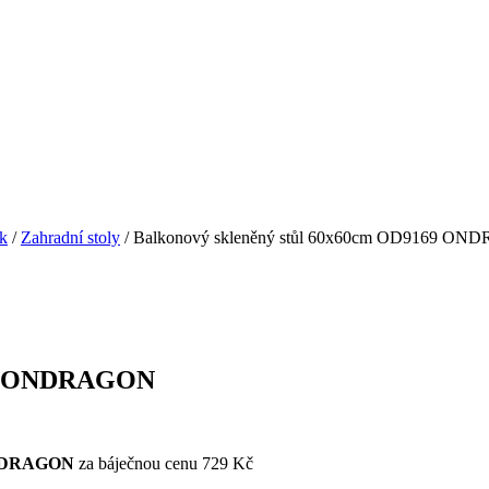
ek
/
Zahradní stoly
/ Balkonový skleněný stůl 60x60cm OD9169 O
169 ONDRAGON
DRAGON
za báječnou cenu 729 Kč