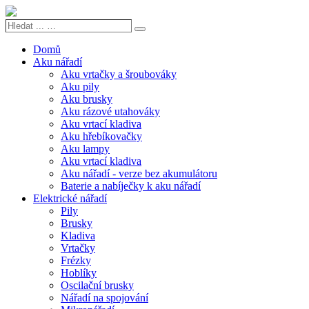
Hledat
Search
...
…
Domů
Aku nářadí
Aku vrtačky a šroubováky
Aku pily
Aku brusky
Aku rázové utahováky
Aku vrtací kladiva
Aku hřebíkovačky
Aku lampy
Aku vrtací kladiva
Aku nářadí - verze bez akumulátoru
Baterie a nabíječky k aku nářadí
Elektrické nářadí
Pily
Brusky
Kladiva
Vrtačky
Frézky
Hoblíky
Oscilační brusky
Nářadí na spojování