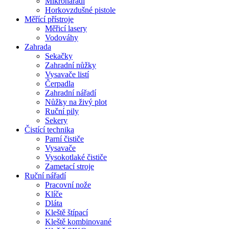
Mikronářadí
Horkovzdušné pistole
Měřící přístroje
Měřicí lasery
Vodováhy
Zahrada
Sekačky
Zahradní nůžky
Vysavače listí
Čerpadla
Zahradní nářadí
Nůžky na živý plot
Ruční pily
Sekery
Čistící technika
Parní čističe
Vysavače
Vysokotlaké čističe
Zametací stroje
Ruční nářadí
Pracovní nože
Klíče
Dláta
Kleště štípací
Kleště kombinované