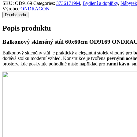
SKU:
OD9169
Categories:
37361719M
,
Bydlení a doplňky
,
Nábytek
Výrobce:
ONDRAGON
Do obchodu
Popis produktu
Balkonový skleněný stůl 60x60cm OD9169 ONDR
Balkonový skleněný stůl je praktický a elegantní stolek vhodný pro
b
dodává stolku moderní vzhled. Konstrukce je tvořena
pevnými ocelo
prostory, kde poskytuje pohodlné místo například pro
ranní kávu, sn