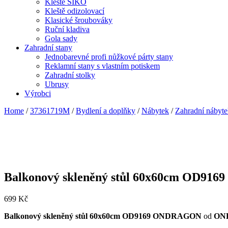
Kleště SIKO
Kleště odizolovací
Klasické šroubováky
Ruční kladiva
Gola sady
Zahradní stany
Jednobarevné profi nůžkové párty stany
Reklamní stany s vlastním potiskem
Zahradní stolky
Ubrusy
Výrobci
Home
/
37361719M
/
Bydlení a doplňky
/
Nábytek
/
Zahradní nábyt
Balkonový skleněný stůl 60x60cm OD9
699
Kč
Balkonový skleněný stůl 60x60cm OD9169 ONDRAGON
od
ON