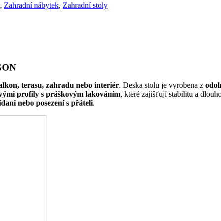
,
Zahradní nábytek
,
Zahradní stoly
AGON
alkon, terasu, zahradu nebo interiér
. Deska stolu je vyrobena z
odol
vými profily s práškovým lakováním
, které zajišťují stabilitu a dl
ídani nebo posezení s přáteli
.