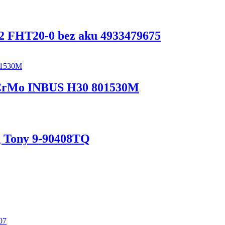
2 FHT20-0 bez aku 4933479675
1 CrMo INBUS H30 801530M
ng Tony 9-90408TQ