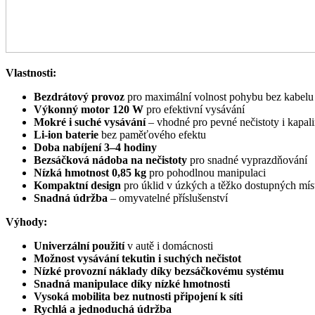
Vlastnosti:
Bezdrátový provoz
pro maximální volnost pohybu bez kabelu
Výkonný motor 120 W
pro efektivní vysávání
Mokré i suché vysávání
– vhodné pro pevné nečistoty i kapal
Li-ion baterie
bez paměťového efektu
Doba nabíjení 3–4 hodiny
Bezsáčková nádoba na nečistoty
pro snadné vyprazdňování
Nízká hmotnost 0,85 kg
pro pohodlnou manipulaci
Kompaktní design
pro úklid v úzkých a těžko dostupných mís
Snadná údržba
– omyvatelné příslušenství
Výhody:
Univerzální použití
v autě i domácnosti
Možnost vysávání tekutin i suchých nečistot
Nízké provozní náklady díky bezsáčkovému systému
Snadná manipulace díky nízké hmotnosti
Vysoká mobilita bez nutnosti připojení k síti
Rychlá a jednoduchá údržba