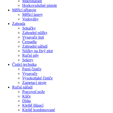
Mikronářadí
Horkovzdušné pistole
Měřící přístroje
Měřicí lasery
Vodováhy
Zahrada
Sekačky
Zahradní nůžky
Vysavače listí
Čerpadla
Zahradní nářadí
Nůžky na živý plot
Ruční pily
Sekery
Čistící technika
Parní čističe
Vysavače
Vysokotlaké čističe
Zametací stroje
Ruční nářadí
Pracovní nože
Klíče
Dláta
Kleště štípací
Kleště kombinované