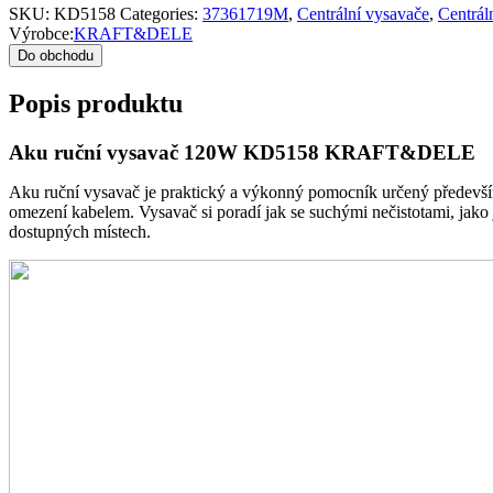
SKU:
KD5158
Categories:
37361719M
,
Centrální vysavače
,
Centrál
Výrobce:
KRAFT&DELE
Do obchodu
Popis produktu
Aku ruční vysavač 120W KD5158 KRAFT&DELE
Aku ruční vysavač je praktický a výkonný pomocník určený především
omezení kabelem. Vysavač si poradí jak se suchými nečistotami, jako 
dostupných místech.