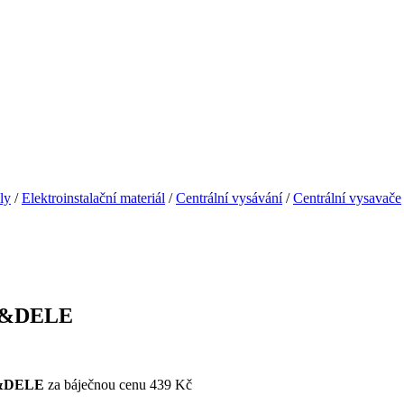
ly
/
Elektroinstalační materiál
/
Centrální vysávání
/
Centrální vysavače
FT&DELE
&DELE
za báječnou cenu 439 Kč