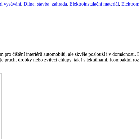
ní vysávání
,
Dílna, stavba, zahrada
,
Elektroinstalační materiál
,
Elektrom
 pro čištění interiérů automobilů, ale skvěle poslouží i v domácnost
je prach, drobky nebo zvířecí chlupy, tak i s tekutinami. Kompaktní ro