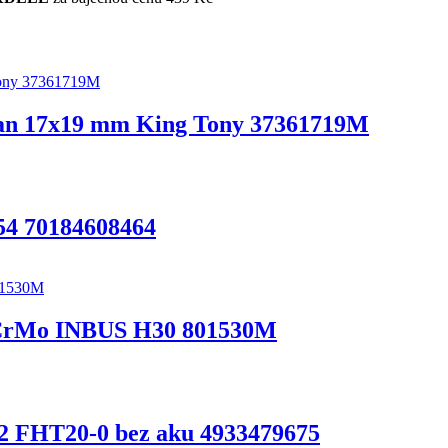
hran 17x19 mm King Tony 37361719M
54 70184608464
1 CrMo INBUS H30 801530M
2 FHT20-0 bez aku 4933479675