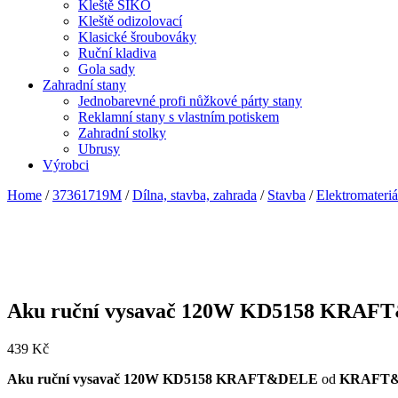
Kleště SIKO
Kleště odizolovací
Klasické šroubováky
Ruční kladiva
Gola sady
Zahradní stany
Jednobarevné profi nůžkové párty stany
Reklamní stany s vlastním potiskem
Zahradní stolky
Ubrusy
Výrobci
Home
/
37361719M
/
Dílna, stavba, zahrada
/
Stavba
/
Elektromateriá
Aku ruční vysavač 120W KD5158 KRA
439
Kč
Aku ruční vysavač 120W KD5158 KRAFT&DELE
od
KRAFT