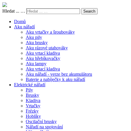
Hledat ... …
Search
Domů
Aku nářadí
Aku vrtačky a šroubováky
Aku pily
Aku brusky
Aku rázové utahováky
Aku vrtací kladiva
Aku hřebíkovačky
Aku lampy
Aku vrtací kladiva
Aku nářadí - verze bez akumulátoru
Baterie a nabíječky k aku nářadí
Elektrické nářadí
Pily
Brusky
Kladiva
Vrtačky
Frézky
Hoblíky
Oscilační brusky
Nářadí na spojování