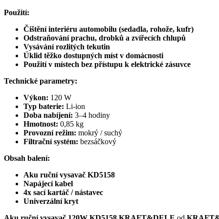
Použití:
Čištění interiéru automobilu (sedadla, rohože, kufr)
Odstraňování prachu, drobků a zvířecích chlupů
Vysávání rozlitých tekutin
Úklid těžko dostupných míst v domácnosti
Použití v místech bez přístupu k elektrické zásuvce
Technické parametry:
Výkon:
120 W
Typ baterie:
Li-ion
Doba nabíjení:
3–4 hodiny
Hmotnost:
0,85 kg
Provozní režim:
mokrý / suchý
Filtrační systém:
bezsáčkový
Obsah balení:
Aku ruční vysavač KD5158
Napájecí kabel
4x sací kartáč / nástavec
Univerzální kryt
Aku ruční vysavač 120W KD5158 KRAFT&DELE
od
KRAFT