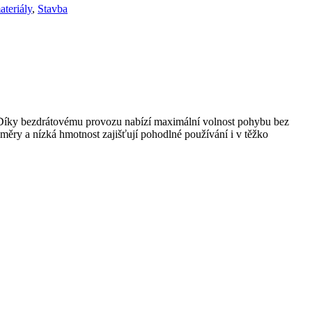
ateriály
,
Stavba
i. Díky bezdrátovému provozu nabízí maximální volnost pohybu bez
změry a nízká hmotnost zajišťují pohodlné používání i v těžko