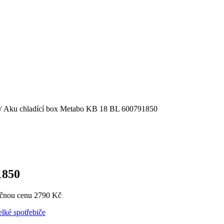
/ Aku chladící box Metabo KB 18 BL 600791850
1850
ečnou cenu 2790 Kč
lké spotřebiče