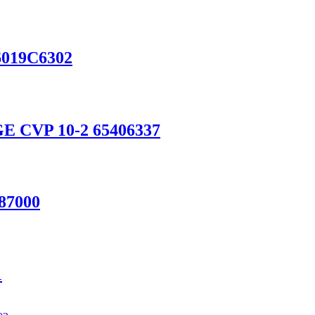
6019C6302
E CVP 10-2 65406337
87000
1