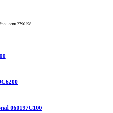
ečnou cenu 2790 Kč
00
9C6200
onal 060197C100