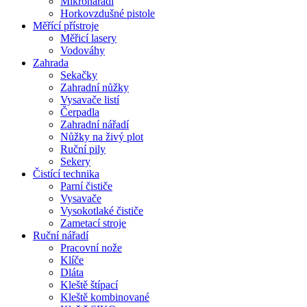
Mikronářadí
Horkovzdušné pistole
Měřící přístroje
Měřicí lasery
Vodováhy
Zahrada
Sekačky
Zahradní nůžky
Vysavače listí
Čerpadla
Zahradní nářadí
Nůžky na živý plot
Ruční pily
Sekery
Čistící technika
Parní čističe
Vysavače
Vysokotlaké čističe
Zametací stroje
Ruční nářadí
Pracovní nože
Klíče
Dláta
Kleště štípací
Kleště kombinované