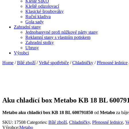
Kleště SIKO
Kleště odizolovací
Klasické šroubováky
Ruční kladiva
Gola sady
Zahradní stany
Jednobarevné profi nůžkové párty stany
Reklamní stany s vlastním potiskem
Zahradní stolky
Ubrusy
Výrobci
Home
/
Bílé zboží
/
Velké spotřebiče
/
Chladničky
/
Přenosné lednice
Aku chladící box Metabo KB 18 BL 60079
Metabo aku chladící box KB 18 BL 600791850
od
Metabo
za báj
SKU:
17508
Categories:
Bílé zboží
,
Chladničky
,
Přenosné lednice
,
Ve
Výrobce:
Metabo