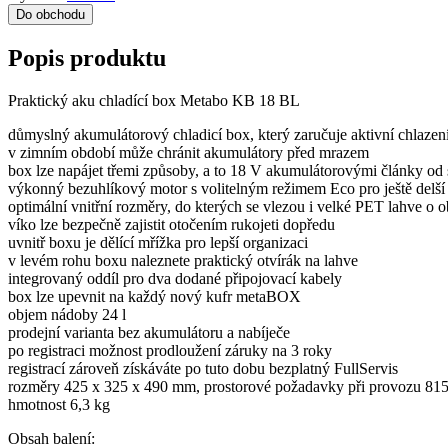
Do obchodu
Popis produktu
Praktický aku chladící box Metabo KB 18 BL
důmyslný akumulátorový chladicí box, který zaručuje aktivní chlazení 
v zimním období může chránit akumulátory před mrazem
box lze napájet třemi způsoby, a to 18 V akumulátorovými články od
výkonný bezuhlíkový motor s volitelným režimem Eco pro ještě delší
optimální vnitřní rozměry, do kterých se vlezou i velké PET lahve o o
víko lze bezpečně zajistit otočením rukojeti dopředu
uvnitř boxu je dělící mřížka pro lepší organizaci
v levém rohu boxu naleznete praktický otvírák na lahve
integrovaný oddíl pro dva dodané připojovací kabely
box lze upevnit na každý nový kufr metaBOX
objem nádoby 24 l
prodejní varianta bez akumulátoru a nabíječe
po registraci možnost prodloužení záruky na 3 roky
registrací zároveň získáváte po tuto dobu bezplatný FullServis
rozměry 425 x 325 x 490 mm, prostorové požadavky při provozu 81
hmotnost 6,3 kg
Obsah balení: