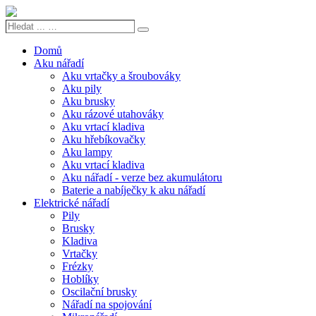
Hledat
Search
...
…
Domů
Aku nářadí
Aku vrtačky a šroubováky
Aku pily
Aku brusky
Aku rázové utahováky
Aku vrtací kladiva
Aku hřebíkovačky
Aku lampy
Aku vrtací kladiva
Aku nářadí - verze bez akumulátoru
Baterie a nabíječky k aku nářadí
Elektrické nářadí
Pily
Brusky
Kladiva
Vrtačky
Frézky
Hoblíky
Oscilační brusky
Nářadí na spojování